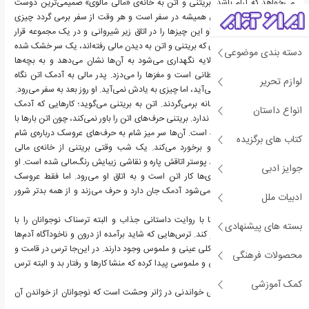
می‌خواهد که آرام باشد. بریتنی و اتن به خانه‌ی «مالی مالوی» صمیمی‌ترین دوست
بریتنی می‌روند. پدر مالی همیشه در سفر است و هر وقت از سفر برمی گردد چیزی
عجیب به خانه می‌آورد. او این چیزها را در اتاق زیر شیروانی و در یک مجموعه‌ قرار
می‌دهد. پدر مالی در روزی که بریتنی و اتن به دیدن مالی رفته‌اند، یک سر خشک شده
دسته بندی موضوعی
را که توی شیشه‌ای سه لایه نگهداری می‌شود به آن‌ها نشان می‌دهد و به بچه‌ها
می‌گوید این یک سر شیطانی است و مغزها را می‌دزد. پدر مالی به آدمک اتن نگاه
لوازم تحریر
می‌کند و به نظرش آشنا می‌آید، اما چیزی به یادش نمی‌آید. او روز بعد به سفر می‌رود.
وقتی بریتنی و اتن به خانه برمی‌گردند. اتن به بریتنی می‌گوید؛ کارهایی که آدمک
انواع داستان
انجام می‌دهد ربطی به او ندارد. بریتنی حرف‌های اتن را باور نمی‌کند، چون اتن بارها با
دروغ‌هایش او را گول زده است. آن‌ها سر میز شام به حرف‌های عروسک درباره‌ی شام
کتاب های برگزیده
می‌خندند و مادرش با او برخورد می‌کند. یک شب وقتی بریتنی از خانه‌ی مالی
برمی‌گردد، متوجه می‌شود پوستر اتاقش پاره و نقاشی زیبایش رنگ‌مالی شده است. او
جوایز ادبی
فکر می‌کند این خراب‌کاری‌ها کار اتن است و به اتاق او می‌رود. اما فقط عروسک
آن‌جاست. بریتنی متوجه می‌شود آدمک جان دارد و حرف می‌زند و از همه بدتر شرور
ادبیات ملل
است.
نویسنده کوشیده است تا با روایت داستانی جذاب و البته ترسناک نوجوانان را با
بسته های پیشنهادی
ترس‌هایی ناشناخته روبرو کند. ترس‌هایی که شاید برآمده از درون و ناخودآگاه آدم‌ها
باشند که در داستان به شکلی عینی و ملموس وجود دارند. در این‌جا ترس در قامت و
محصولات فرهنگی
شکل آدمکی صورتی عینی و ملموسی پیدا کرده که منشا کارها و رفتار بد و البته ترس
قهرمان داستان است.
کمک آموزشی
«انتقام آدمک زنده» رمانی خواندنی در ژانر وحشت است که نوجوانان از خواندن آن
لذت می‌برند.