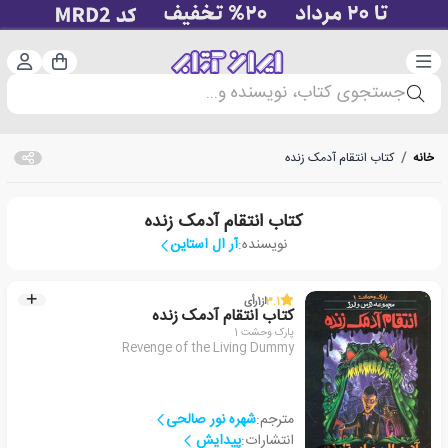
دسته‌بندی
ورود 
سبد خرید
جستجوی کتاب، نویسنده و...
خانه
/
کتاب انتقام آدمک زنده
کتاب انتقام آدمک زنده
نویسنده:
آر ال استاین
3.1
از
1
رأی
کتاب انتقام آدمک زنده
پارک وحشت 1
Revenge of the Living Dummy
مترجم:
شهره نور صالحی
انتشارات:
پیدایش