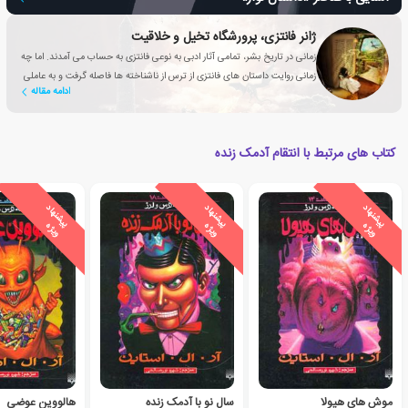
ژانر فانتزی، پرورشگاه تخیل و خلاقیت
زمانی در تاریخ بشر، تمامی آثار ادبی به نوعی فانتزی به حساب می آمدند. اما چه
زمانی روایت داستان های فانتزی از ترس از ناشناخته ها فاصله گرفت و به عاملی
ادامه مقاله
تأثیرگذار برای بهبود زندگی انسان تبدیل شد؟
کتاب های مرتبط با انتقام آدمک زنده
ی
ش
ن
ه
ا
د
و
ی
ژ
ی
ش
ن
ه
ا
د
و
ی
ژ
ی
ش
ن
ه
ا
د
و
ی
ژ
پ
ه
پ
ه
پ
ه
موش های هیولا
سال نو با آدمک زنده
هالووین عوضی