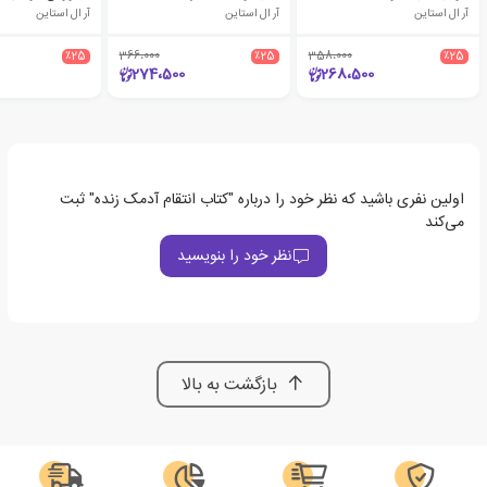
آر ال استاین
آر ال استاین
آر ال استاین
٪25
366،000
٪25
358،000
٪25
274،500
268،500
اولین نفری باشید که نظر خود را درباره "کتاب انتقام آدمک زنده" ثبت
می‌کند
نظر خود را بنویسید
بازگشت به بالا