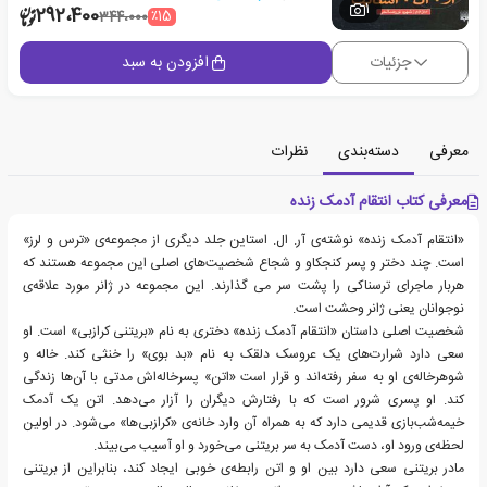
1
292،400
٪15
344،000
جزئیات
افزودن به سبد
معرفی
دسته‌بندی
نظرات
معرفی کتاب انتقام آدمک زنده
«انتقام آدمک زنده» نوشته‌ی آر. ال. استاین جلد دیگری از مجموعه‌ی «ترس و لرز»
است. چند دختر و پسر کنجکاو و شجاع شخصیت‌های اصلی این مجموعه هستند که
هربار ماجرای ترسناکی را پشت سر می گذارند. این مجموعه در ژانر مورد علاقه‌ی
نوجوانان یعنی ژانر وحشت است.
شخصیت اصلی داستان «انتقام آدمک زنده» دختری به نام «بریتنی کرازبی» است. او
سعی دارد شرارت‌های یک عروسک دلقک به نام «بد بوی» را خنثی کند. خاله و
شوهرخاله‌ی او به سفر رفته‌اند و قرار است «اتن» پسرخاله‌اش مدتی با آن‌ها زندگی
کند. او پسری شرور است که با رفتارش دیگران را آزار می‌دهد. اتن یک آدمک
خیمه‌شب‌بازی قدیمی دارد که به همراه آن وارد خانه‌ی «کرازبی‌ها» می‌شود. در اولین
لحظه‌ی ورود او، دست آدمک به سر بریتنی می‌خورد و او آسیب می‌بیند.
مادر بریتنی سعی دارد بین او و اتن رابطه‌ی خوبی ایجاد کند، بنابراین از بریتنی