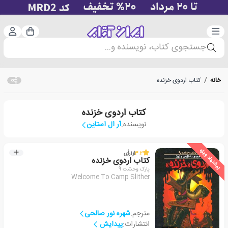
دسته‌بندی
ورود 
سبد خرید
جستجوی کتاب، نویسنده و...
خانه
/
کتاب اردوی خزنده
کتاب اردوی خزنده
نویسنده:
آر ال استاین
پیشنهاد ویژه
3.2
از
1
رأی
کتاب اردوی خزنده
پارک وحشت 9
Welcome To Camp Slither
مترجم:
شهره نور صالحی
انتشارات:
پیدایش