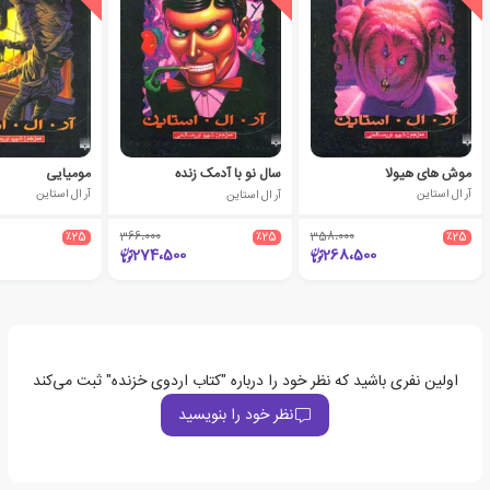
موش های هیولا
سال نو با آدمک زنده
مومیایی
آر ال استاین
آر ال استاین
آر ال استاین
٪25
366،000
٪25
358،000
٪25
274،500
268،500
اولین نفری باشید که نظر خود را درباره "کتاب اردوی خزنده" ثبت می‌کند
نظر خود را بنویسید