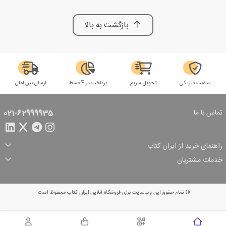
بازگشت به بالا
سلامت فیزیکی
تحویل سریع
پرداخت در 4 قسط
ارسال بین‌الملل
تماس با ما
021-62999935
راهنمای خرید از ایران کتاب
ثبت سفارش
شیوه پرداخت
خدمات مشتریان
تخفیف‌های خرید
شرایط ارسال سفارش
درباره ما
شرایط استفاده
حریم خصوصی
پیگیری سفارش
بازگرداندن سفارش
پرسش‌های متداول
© تمام حقوق این وب‌سایت برای فروشگاه آنلاین ایران کتاب محفوظ است.
سبد خرید