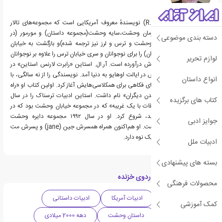
آر. ال. استاین (
R.L.Stine
) نویسندهٔ معروف آمریکایی است که مجموعه‌های تالار
وحشت (اتاق کابوس)، زمان وحشت،سایه وحشت(مجموعه داستان) و مورمور (در
دسته بندی موضوعی
ایران تحت عنوان دایره وحشت و ترس و لرز نیز ترجمه شده)و بازگشت به خیابان
هراس(ترجمه نشده در ایران) را برای نوجوانان و سری خیابان ترس را علاوه بر نوجوانان
لوازم تحریر
برای بزرگسالان نیز به نگارش درآورده است. آر.ال. استاین «رابرت لارنس استاین» در
سال ۱۹۴۳ در شهر کلمبوس در ایالت اوهایو به دنیا آمد. نویسندگی را از نه سالگی، با
انواع داستان
نوشتن لطیفه و داستان‌های فکاهی برای همکلاسی‌هایش آغاز کرد. اولین کتاب او «راه
و رسم مسخرگی و خنداندن دیگران» نام داشت. استاین ادبیات ترسناک را در سال
کتاب های برگزیده
۱۹۸۶، با کتاب «وعده ملاقات با یک غریبه» که در مجموعه خیابان وحشت بود که در
سال ۱۹۸۹ به چاپ رسید، شروع کرد. او در سال ۱۹۹۲ مجموعه دایره وحشت
جوایز ادبی
«goosebumps» را نوشت. او هم‌اکنون همراه همسرش جین (jane) و پسرش مت
(matt) زندگی می‌کند و یک نوه دارد.
ادبیات ملل
بسته های پیشنهادی
دسته بندی های کتاب اردوی خزنده
محصولات فرهنگی
داستان معمایی
ادبیات آمریکا
ادبیات داستانی
کمک آموزشی
ادبیات نوجوان
داستان وحشت
دهه 2000 میلادی