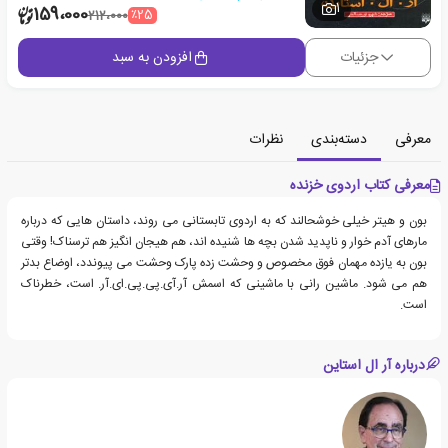
1
159،000
٪25
212،000
جزئیات
افزودن به سبد
معرفی
دسته‌بندی
نظرات
معرفی کتاب اردوی خزنده
بون و هیتر خیلی خوشحالند که به اردوی تابستانی می روند، داستان هایی که درباره
مارهای آدم خوار و ناپدید شدن بچه ها شنیده اند، هم هیجان انگیز هم ترسناک! وقتی
بون به یازده مهمان فوق مخصوص و وحشت زده پارک وحشت می پیوندد، اوضاع بدتر
هم می شود. ماشین رانی با ماشینی که اسمش آر.آی.پی.پی.ای.آر. است، خطرناک
است.
درباره آر ال استاین