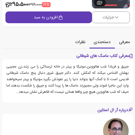
1
295،500
٪25
394،000
جزئیات
افزودن به سبد
معرفی
دسته‌بندی
نظرات
معرفی کتاب ماسک های شیطانی
جییق و فریاد! شب هالووین،مونیکا و پیتر در خانه ترسناکی را می زنند،زن عجیبی
بهشان التماس میکند که کمکش کنند. دکتر جییق شرور دنبال پنج ماسک شیطانی
قدیمی است تا با کمک آنها بتواند دنیا را زیر نفوذش بگیرد.مونیکا و پیتر نمیخواهند
وارد این ماجرا شوند،ولی مجبورند ماسک ها را پیدا کنند و جییق را شکست بدهند.اما
حیف که شب هالووین هیچ چیز واقعا همانی نیست که ظاهرش نشان میدهد...
درباره آر ال استاین