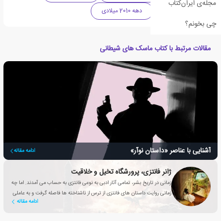
مجله‌ی ایران‌کتاب
داستان وحشت
دهه 2010 میلادی
چی بخونم؟
مقالات مرتبط با کتاب ماسک های شیطانی
آشنایی با عناصر «داستان نوآر»
ادامه مقاله
ژانر فانتزی، پرورشگاه تخیل و خلاقیت
زمانی در تاریخ بشر، تمامی آثار ادبی به نوعی فانتزی به حساب می آمدند. اما چه
زمانی روایت داستان های فانتزی از ترس از ناشناخته ها فاصله گرفت و به عاملی
ادامه مقاله
تأثیرگذار برای بهبود زندگی انسان تبدیل شد؟