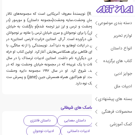
آر. ال. استاین (
R.L.Stine
) نویسندهٔ معروف آمریکایی است که مجموعه‌های تالار
وحشت (اتاق کابوس)، زمان وحشت،سایه وحشت(مجموعه داستان) و مورمور (در
دسته بندی موضوعی
ایران تحت عنوان دایره وحشت و ترس و لرز نیز ترجمه شده)و بازگشت به خیابان
هراس(ترجمه نشده در ایران) را برای نوجوانان و سری خیابان ترس را علاوه بر نوجوانان
لوازم تحریر
برای بزرگسالان نیز به نگارش درآورده است. آر.ال. استاین «رابرت لارنس استاین» در
سال ۱۹۴۳ در شهر کلمبوس در ایالت اوهایو به دنیا آمد. نویسندگی را از نه سالگی، با
انواع داستان
نوشتن لطیفه و داستان‌های فکاهی برای همکلاسی‌هایش آغاز کرد. اولین کتاب او «راه
و رسم مسخرگی و خنداندن دیگران» نام داشت. استاین ادبیات ترسناک را در سال
کتاب های برگزیده
۱۹۸۶، با کتاب «وعده ملاقات با یک غریبه» که در مجموعه خیابان وحشت بود که در
سال ۱۹۸۹ به چاپ رسید، شروع کرد. او در سال ۱۹۹۲ مجموعه دایره وحشت
جوایز ادبی
«goosebumps» را نوشت. او هم‌اکنون همراه همسرش جین (jane) و پسرش مت
(matt) زندگی می‌کند و یک نوه دارد.
ادبیات ملل
بسته های پیشنهادی
دسته بندی های کتاب ماسک های شیطانی
محصولات فرهنگی
داستان ماجرایی
داستان معمایی
داستان فانتزی
کمک آموزشی
ادبیات آمریکا
ادبیات داستانی
ادبیات نوجوان