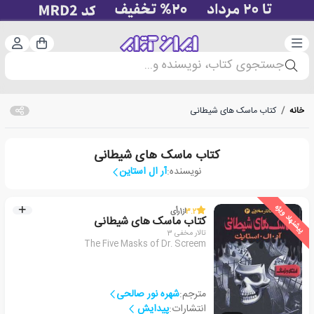
دسته‌بندی
ورود 
سبد خرید
جستجوی کتاب، نویسنده و...
خانه
/
کتاب ماسک های شیطانی
کتاب ماسک های شیطانی
نویسنده:
آر ال استاین
پیشنهاد ویژه
3.2
از
1
رأی
کتاب ماسک های شیطانی
تالار مخفی 3
The Five Masks of Dr. Screem
مترجم:
شهره نور صالحی
انتشارات:
پیدایش