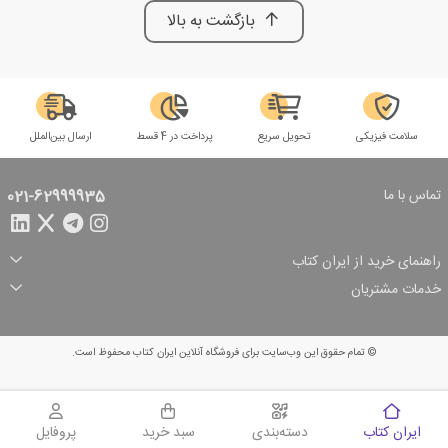
بازگشت به بالا
سلامت فیزیکی
تحویل سریع
پرداخت در 4 قسط
ارسال بین‌الملل
تماس با ما
021-62999935
راهنمای خرید از ایران کتاب
ثبت سفارش
شیوه پرداخت
خدمات مشتریان
تخفیف‌های خرید
شرایط ارسال سفارش
درباره ما
شرایط استفاده
حریم خصوصی
پیگیری سفارش
بازگرداندن سفارش
پرسش‌های متداول
© تمام حقوق این وب‌سایت برای فروشگاه آنلاین ایران کتاب محفوظ است.
سبد خرید
ایران کتاب
دسته‌بندی
سبد خرید
پروفایل