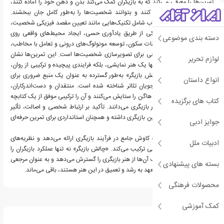
تمرین‌ها را معرفی می‌کند که به بازیگران کمک می‌کند بدن و ذهن خود را آماده کنند،
حس‌های خود را تقویت کنند و بتوانند شخصیت‌ها را به‌طور کامل جان ببخشند.
تمرین‌های ارائه‌شده در کتاب شامل تکنیک‌هایی مانند تعیین مقصد فیزیکی شخصیت،
بازآفرینی احساسات فیزیکی از طریق یادآوری حسی، ایجاد محیط‌های واقعی روی
دسته بندی موضوعی
صحنه، حفظ تمرکز در لحظات سکون، توسعه مونولوگ‌های درونی و تعامل با مخاطب،
و بهره‌گیری از تخیل تاریخی برای تصویرسازی شخصیت‌ها است. این تمرین‌ها نشان
لوازم تحریر
می‌دهند که بازیگری نه تنها یک هنر نمایشی، بلکه فرایندی پیچیده و ترکیبی از روان،
جسم و تخیل است. «چالش بازیگر» به‌طور گسترده به عنوان یک منبع ضروری برای
انواع داستان
بازیگران حرفه‌ای و دانشجویان تئاتر شناخته شده است. منتقدان و دست‌اندرکاران،
راهنمایی روشن و روشنگر هاگن را ستایش می‌کنند و آن را ترکیبی موفق از یک کتابچه
کتاب های برگزیده
عملی و کاوش فلسفی در بازیگری می‌دانند. تأکید بر ارتباط شخصی و اصالت، تأثیر
ماندگاری بر آموزش و تمرین بازیگری داشته و همچنان استانداردی برای تمرین حرفه‌ای
جوایز ادبی
محسوب می‌شود.
در نهایت، این کتاب یک کاوش جامع در فرآیند بازیگری ارائه می‌دهد و نظریه‌های
ادبیات ملل
عمیق را با تمرین‌های عملی ترکیب می‌کند. «چالش بازیگر» نه تنها عملکرد بازیگران را
بهبود می‌بخشد، بلکه درک آن‌ها از هنر بازیگری را گسترش می‌دهد و به عنوان مرجعی
بسته های پیشنهادی
ضروری برای کسانی که متعهد به رشد و تعمیق در این هنر هستند، باقی می‌ماند.
محصولات فرهنگی
درباره اوتا هاگن
کمک آموزشی