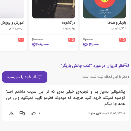
بازیگر و هدف
در گشوده
دکلان دونلن
پیتر بروک
آلیسون هاج
٪10
480،000
٪15
720،000
٪15
408،000
612،000
نظر کاربران در مورد "کتاب چالش بازیگر"
نظر خود را بنویسید
1
نظر تا این لحظه ثبت شده است
پشتیبانی بسیار بد و تجربه‌ی خیلی بدی که از این سایت داشتم اصلا
توصیه نمیکنم خرید کنید هرچند که میدونم نظرمو تایید نمیکنید ولی من
همه جا میگم
1405/02/01
|
توسط
کاربر سایت
0
|
|