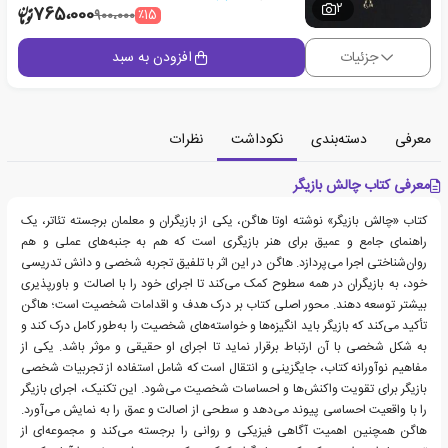
2
765،000
٪15
900،000
جزئیات
افزودن به سبد
معرفی
دسته‌بندی
نکوداشت
نظرات
معرفی کتاب چالش بازیگر
کتاب «چالش بازیگر» نوشته اوتا هاگن، یکی از بازیگران و معلمان برجسته تئاتر، یک
راهنمای جامع و عمیق برای هنر بازیگری است که هم به جنبه‌های عملی و هم
روان‌شناختی اجرا می‌پردازد. هاگن در این اثر با تلفیق تجربه شخصی و دانش تدریسی
خود، به بازیگران در همه سطوح کمک می‌کند تا اجرای خود را با اصالت و باورپذیری
بیشتر توسعه دهند. محور اصلی کتاب بر درک هدف و اقدامات شخصیت است؛ هاگن
تأکید می‌کند که بازیگر باید انگیزه‌ها و خواسته‌های شخصیت را به‌طور کامل درک کند و
به شکل شخصی با آن ارتباط برقرار نماید تا اجرای او حقیقی و موثر باشد. یکی از
مفاهیم نوآورانه کتاب، جایگزینی و انتقال است که شامل استفاده از تجربیات شخصی
بازیگر برای تقویت واکنش‌ها و احساسات شخصیت می‌شود. این تکنیک، اجرای بازیگر
را با واقعیت احساسی پیوند می‌دهد و سطحی از اصالت و عمق را به نمایش می‌آورد.
هاگن همچنین اهمیت آگاهی فیزیکی و روانی را برجسته می‌کند و مجموعه‌ای از