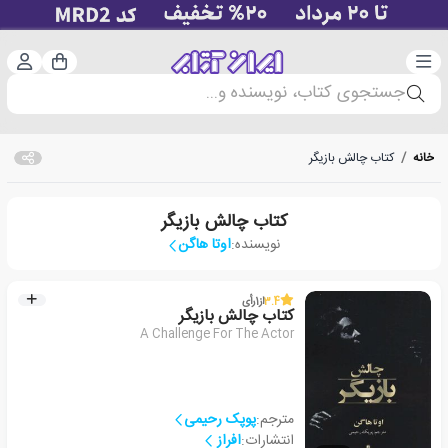
دسته‌بندی
ورود 
سبد خرید
جستجوی کتاب، نویسنده و...
خانه
/
کتاب چالش بازیگر
کتاب چالش بازیگر
نویسنده:
اوتا هاگن
3.4
از
1
رأی
کتاب چالش بازیگر
A Challenge For The Actor
مترجم:
پوپک رحیمی
انتشارات:
افراز