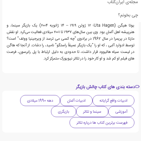
مجله‌ی ایران‌کتاب
چی بخونم؟
یوتا هیگن (Uta Hagen؛ ۱۲ ژوئن ۱۹۱۹ – ۱۴ ژانویه ۲۰۰۴) یک بازیگر سینما، و
هنرپیشه اهل آلمان بود. وی بین سال‌های ۱۹۳۷ تا ۲۰۰۱ میلادی فعالیت می‌کرد. او نقش
مارتا در پریمرا در سال 1962 در برادوی "چه کسی می ترسد از ویرجینیا وولف" است؟
توسط ادوارد آلبی ، که او را "یک بازیگر عمیقاً راستگو" نامید، را دشات. از آنجا که هاگن
در لیست سیاه هالیوود قرار داشت، تا حدودی به دلیل ارتباط با پل رابرسون، فرصت
های فیلم او کم شد و او کار خود را در تئاتر نیویورک متمرکز کرد.
دسته بندی های کتاب چالش بازیگر
ادبیات واقع گرایانه
ادبیات آلمان
دهه 1990 میلادی
آموزشی
سینما و تئاتر
بازیگری
فهرست برترین کتاب ها درباره تئاتر