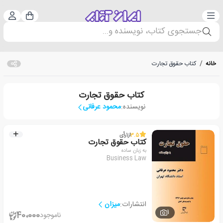
دسته‌بندی
ورود 
سبد خرید
جستجوی کتاب، نویسنده و...
خانه
/
کتاب حقوق تجارت
کتاب حقوق تجارت
نویسنده:
محمود عرفانی
3.5
از
1
رأی
کتاب حقوق تجارت
به زبان ساده
Business Law
انتشارات:
میزان
1
40،000
ناموجود