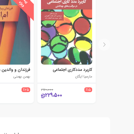
پ
ه
کاربرد مددکاری اجتماعی
مارسیا ایگان
بهمن بهمنی
٪25
270،000
٪15
229،500