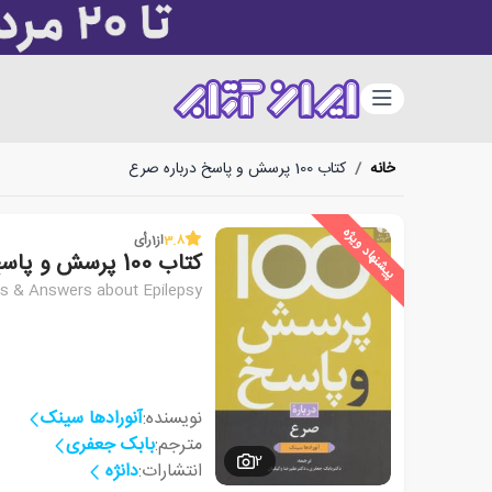
دسته‌بندی
خانه
/
کتاب 100 پرسش و پاسخ درباره صرع
پیشنهاد ویژه
3.8
از
1
رأی
کتاب 100 پرسش و پاسخ درباره صرع
ns & Answers about Epilepsy
نویسنده:
آنورادها سینک
مترجم:
بابک جعفری
2
انتشارات:
دانژه