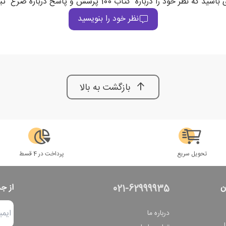
ه نظر خود را درباره "کتاب 100 پرسش و پاسخ درباره صرع" ثبت می‌کند
نظر خود را بنویسید
بازگشت به بالا
تحویل سریع
پرداخت در 4 قسط
ن
از ج
021-62999935
درباره ما
ل