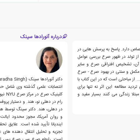
درباره آنورادها سینک
ت به صرع اختصاص دارد. پاسخ به پرسش هایی در
ز تولد در ظهور صرع بررسی عوامل
آن، تشخیص افتراقی صرع و سایر
مکمل و سنتی در بهبود صرع - صرع
. از مباحثی است که در این کتاب با
ردید مطالعه این اثر نه تنها برای
 مبتلا زندگی می کنند بسیار مفید و
کلینی
رام در دهلی نو، هند. و دستیار پروف
در دهلی، هند. دکتر سینگ توسط هیئ
و روان آمریکا، مجوز محدود ایالت
ایندیانا تأیید شده است. علایق تح
تجزیه و تحلیل انتقال دهنده های 
است. رابطه صرع سر - صرع پس از س