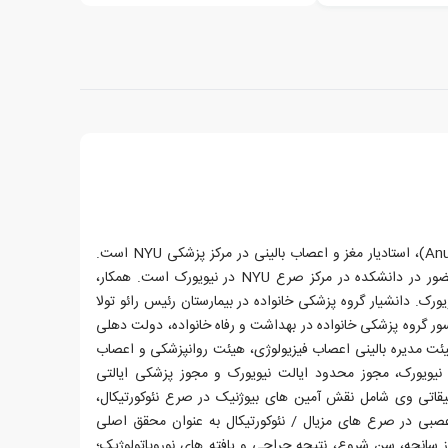
دکتر آنورادها سینک (Anuradha Singh)، استادیار مغز و اعصاب بالینی در مرکز پزشکی NYU است.
انتصابات علمی گذشته وی شامل حضور در دانشکده در مرکز صرع NYU در نیویورک است. همکار،
ک صرع در مرکز صرع NYU نیویورک. دانشیار گروه پزشکی خانواده در بیمارستان رئیس رائو تولا
سور گروه پزشکی خانواده در بهداشت و رفاه خانواده، دولت دهلی
ت مدیره بالینی اعصاب فیزیولوژی، هیئت روانپزشکی و اعصاب
 نیویورک، مجوز محدود ایالت نیویورک و مجوز پزشکی ایالتی
قیقاتی وی شامل نقش آمین های بیوژنیک در صرع نئوکورتیکال،
عصبی در صرع های مزیال / نئوکورتیکال به عنوان محقق اصلی
انحه، سن شروع، نتیجه جراحی و یافته های نوروپاتولوژیک؛