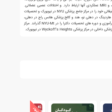
صرع رفلکس-شناخت ناشی از صرع، و MRI عملکردی آنها ارتباط دارد. و اختلالات عصبی عضلانی.
دکتر سینگ بورسیه های بالینی و تحقیقاتی خود را در مرکز جامع پزشکی NYU در نیویورک و تحصیلات
هاردینگ در دهلی نو، هند و کالج پزشکی هانس راج در دهلی،
هند به پایان رساند. وی دوره های کارآموزی و دوره های تحصیلات دکترا را در NYU-Mt گذراند. مرکز
کز پزشکی Wyckoff's Heights در نیویورک.
ی
ش
ن
ه
ا
د
و
ی
ژ