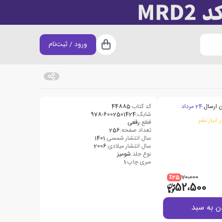
ورود / ثبت‌نام
سبد خرید
 ارسال:
24 مرداد
کد کتاب:
44885
شابک:
978-6002501424
 انبار نشر
قطع:
رقعی
تعداد صفحه:
256
سال انتشار شمسی:
1401
سال انتشار میلادی:
2006
نوع جلد:
شومیز
سری چاپ:
1
٪25
70،000
52،500
ن به سبد