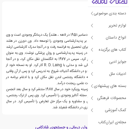
دسته بندی موضوعی
لوازم تحریر
امی ون دورذن (متولد 13 دسامبر 1951 در لاهه ، هلند) یک درمانگر وجودی است و وی
انواع داستان
یک درمان فلسفی مبتنی بر پدیدارشناسی وجودی را توسعه داد. ون دورزن در هلند
متولد و بزرگ شد، سپس برای تحصیل به فرانسه رفت و در آنجا مدرک کارشناسی ارشد
کتاب های برگزیده
گرفت و پایان نامه خود را در زمینه پدیدارشناسی و روان پزشکی نوشت. وی به عنوان
روان درمانگر در فرانسه کار کرد، سپس در 1977 به انگلستان نقل مکان کرد، و در آنجا
جوایز ادبی
درگیر فعالیت ضد روانپزشکی شد و مدتی با R. D. Laing کار کرد. او به نسخه خود از
درمان وجودی دست یافت و در دانشگاه آنتیاك شروع به تدریس كرد و پس از آن وقتی
ادبیات ملل
كه برنامه به آنجا رفت، به دانشگاه رجنتس لندن نقل مکان كرد و با ادغام برنامه در
دانشكده، به عضویت هیئت علمی ریجنت درآمد.
بسته های پیشنهادی
وی اولین كتاب خود را در زمینه رویكرد خود در سال 1987 منتشر كرد و سال بعد انجمن
تحلیلی وجودی (SEA) و مجله آنالیز وجودی را تأسیس كرد. وی پس از ترک رجنتس،
محصولات فرهنگی
مدرسه جدید روان درمانی و مشاوره و یک مرکز حل تعارض را تأسیس کرد. در سال
2005 وی یک استاد افتخاری در دانشگاه شفیلد شد.
کمک آموزشی
مجله‌ی ایران‌کتاب
دسته بندی های کتاب روان درمانی و جستجوی شادکامی