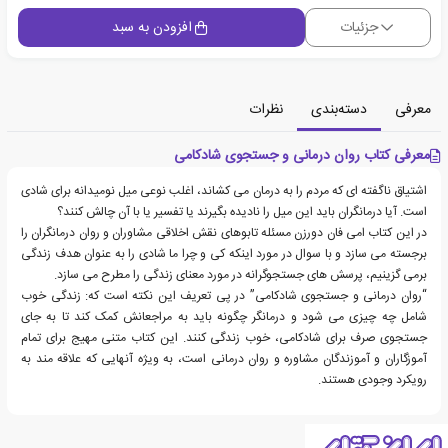
جزئیات
افزودن به سبد
معرفی
دسته‌بندی
نظرات
معرفی کتاب روان درمانی و جستجوی شادکامی
اشتیاق ناگفته ای که مردم را به درمان می کشاند، اغلب نوعی میل نومیدانه برای شادی
است. آیا درمانگران باید این میل را نادیده بگیرند یا تفسیر یا با آن چالش کنند؟
در این کتاب امی فان دورزن مسئله تابوهای نقش اخلاقی مشاوران و روان درمانگران را
برجسته می سازد و با سوال در مورد اینکه کی و چرا ما شادی را به عنوان هدف زندگی
برمی گزینیم، پرسش های جستجوگرانه در مورد معنای زندگی را مطرح می سازد.
“روان درمانی و جستجوی شادکامی” در پی تعریف این نکته است که: زندگی خوب
شامل چه چیزی می شود و درمانگر چگونه باید به مراجعانش کمک کند تا به جای
جستجوی صرف برای شادکامی، خوب زندگی کنند. این کتاب متنی مهیج برای تمام
آموزگاران و آموزندگان مشاوره و روان درمانی است، به ویژه آنهایی که علاقه مند به
رویکرد وجودی هستند.
درباره امی ون دورذن