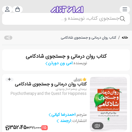
دسته‌بندی
ورود 
سبد خرید
جستجوی کتاب، نویسنده و...
خانه
/
کتاب روان درمانی و جستجوی شادکامی
کتاب روان درمانی و جستجوی شادکامی
نویسنده:
امی ون دورذن
5
از
1
رأی
کتاب روان درمانی و جستجوی شادکامی
برمبنای چشم انداز وجودی
Psychotherapy and the Quest for Happiness
مترجم:
احمدرضا کیانی
انتشارات:
ارجمند
1
352،450
٪5
371،000