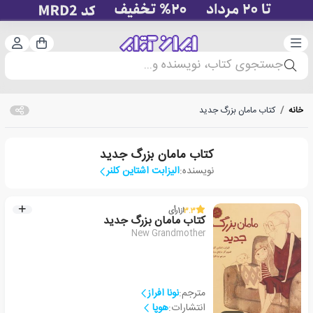
دسته‌بندی
ورود 
سبد خرید
جستجوی کتاب، نویسنده و...
خانه
/
کتاب مامان بزرگ جدید
کتاب مامان بزرگ جدید
نویسنده:
الیزابت اشتاین کلنر
3.3
از
1
رأی
کتاب مامان بزرگ جدید
New Grandmother
مترجم:
نونا افراز
انتشارات:
هوپا