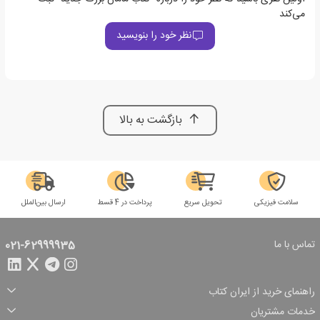
می‌کند
نظر خود را بنویسید
بازگشت به بالا
سلامت فیزیکی
تحویل سریع
پرداخت در 4 قسط
ارسال بین‌الملل
تماس با ما
021-62999935
راهنمای خرید از ایران کتاب
ثبت سفارش
شیوه پرداخت
خدمات مشتریان
تخفیف‌های خرید
شرایط ارسال سفارش