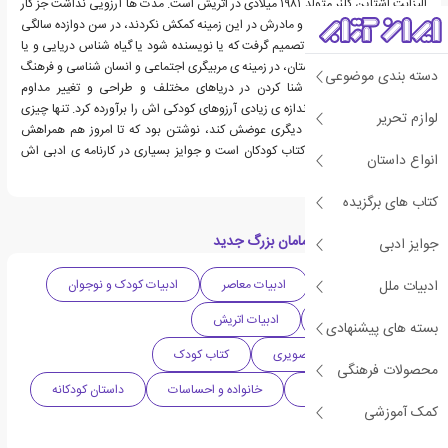
الیزابت اشتاین کلنر متولد ۱۹۸۱ میلادی در اتریش است. مدت ها آرزویی نداشت جز کار
کردن در سیرک و چون پدر و مادرش در این زمینه کمکش نکردند، در سن دوازده سالگی
برنامه اش را عوض کرد و تصمیم گرفت که یا نویسنده شود یا گیاه شناس دریایی و یا
طراح ویترین!بعد از دبیرستان، در زمینه ی مربیگری اجتماعی و انسان شناسی و فرهنگ
دسته بندی موضوعی
آموزش دید. الیزابت با شنا کردن در دریاهای مختلف و طراحی و تغییر مداوم
دکوراسیون خانه اش، تا اندازه ی زیادی آرزوهای کودکی اش را برآورده کرد. تنها چیزی
لوازم تحریر
که نتوانست با هیچ چیز دیگری عوضش کند، نوشتن بود که تا امروز هم همراهش
است.حالا او نویسنده ی کتاب کودکان است و جوایز بسیاری در کارنامه ی ادبی اش
انواع داستان
دارد.
کتاب های برگزیده
دسته بندی های کتاب مامان بزرگ جدید
جوایز ادبی
ادبیات ملل
ادبیات داستانی
ادبیات معاصر
ادبیات کودک و نوجوان
دهه 2010 میلادی
ادبیات اتریش
بسته های پیشنهادی
داستان و قصه های تصویری
کتاب کودک
محصولات فرهنگی
نوپا (۳-۵ سال | +3)
خانواده و احساسات
داستان کودکانه
کمک آموزشی
آموزش کودکانه