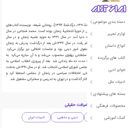
دسته بندی موضوعی
محمد شجاعی زنجانی (زادهٔ ۱۳۲۰، درگذشتهٔ ۱۳۹۴)، روحانی شیعه، نویسنده کتاب‌های
مذهبی و نمایندهٔ دورهٔ اول از حوزهٔ انتخابیهٔ زنجان بوده ‌است. محمد شجاعی در سال
لوازم تحریر
۱۳۲۰ شمسی در زنجان به دنیا آمد. در سال ۱۳۳۱ به حوزه علمیه زنجان و در سال
۱۳۳۵ش به حوزه علمیه قم رفت. در سال ۱۳۴۶ش بعد از درگذشت پدرش به زنجان
انواع داستان
بازگشت. او در زنجان مشغول امور دینی بود و جلسات اخلاقی نیز برگزار می‌کرد.
شجاعی از مخالفان نظام سلطنتی پهلوی محسوب می‌شد و با آن مبارزه می‌کرد. به
کتاب های برگزیده
همین دلیل بازداشت و به مدت ده ماه زندانی شد. بعد از پیروزی انقلاب اسلامی به
نمایندگی مردم زنجان در مجلس شورای اسلامی انتخاب شد. او در سال ۱۳۶۰ش به‌علت
جوایز ادبی
کسالت‌های جسمی و برخی اختلافات سیاسی در زنجان از مجلس استعفا کرد و
فعالیت‌های سیاسی را نیز کنار گذاشت و در تهران به تدریس و سخنرانی مشغول شد.
ادبیات ملل
بسته های پیشنهادی
دسته بندی های کتاب ضیافت حقیقی
محصولات فرهنگی
کمک آموزشی
ادبیات واقع گرایانه
دینی و مذهبی
ادبیات ایران
احکام