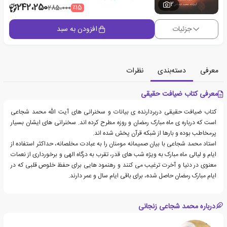
2
242،250
٪15
285،000
جزئیات
افزودن به سبد
معرفی
دسته‌بندی
نظرات
معرفی کتاب ضیافت حقیقی
کتاب ضیافت حقیقی دربردارنده ی بیانات و سخنرانی های آیت الله محمد شجاعی
است که درباره ی ماه مبارک رمضان و روزه مطرح کرده اند. سخنرانی های ایشان بسیار
پرمخاطب بوده و بارها از شبکه قرآن پخش شده اند.
استاد محمد شجاعی با بیان صمیمانه مومنان را به عبادت مخلصانه، حداکثر استفاده از
ایام و لیالی ماه مبارک به ویژه شب های قدر، تقرب به درگاه الهی و برخورداری از نعمات
معنوی در دنیا و آخرت ترغیب می کنند و رهنمود هایی برای حفظ خلوص قلبی که در
ایام مبارک رمضان حاصل شده، برای باقی ایام سال و عمر دارند.
درباره محمد شجاعی زنجانی