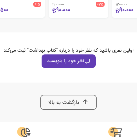
٪15
120،000
٪25
120،000
،500
90،000
90،000
اولین نفری باشید که نظر خود را درباره "کتاب بهداشت" ثبت می‌کند
نظر خود را بنویسید
بازگشت به بالا