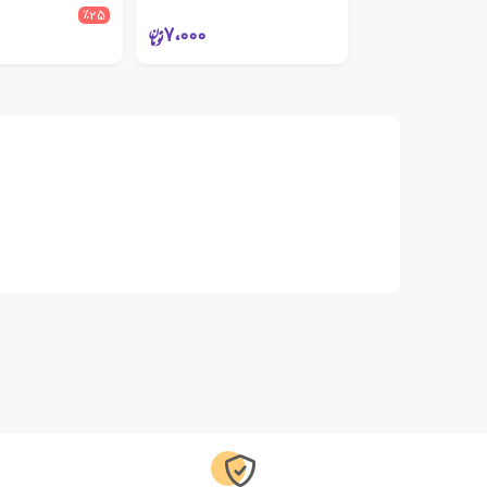
٪25
7،000