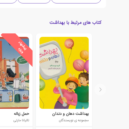
کتاب های مرتبط با بهداشت
ی
ش
ن
ه
ا
د
و
ی
ژ
پ
ه
بهداشت دهان و دندان
حمل زباله
مجموعه ی نویسندگان
تاتیانا مارتی