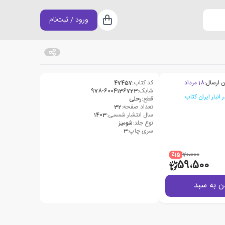
ورود / ثبت‌نام
سبد خرید
ن ارسال:
18 مرداد
کد کتاب:
47457
شابک:
978-6004136723
قطع:
رحلی
تعداد صفحه:
32
سال انتشار شمسی:
1403
نوع جلد:
شومیز
سری چاپ:
3
٪15
70،000
59،500
ن به سبد