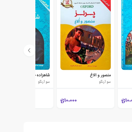
منصور و الاغ
شاهزاده خانم و نخود فرنگی
سو آرنگو
سو آرنگو
10،000
10،000
10،