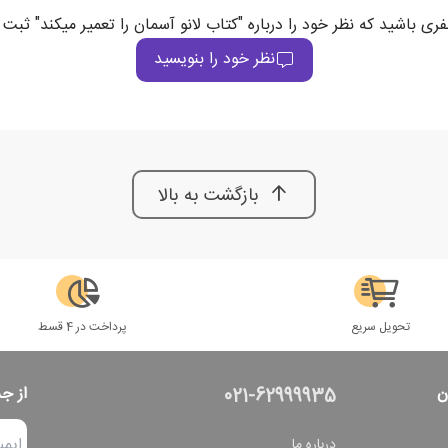
فری باشید که نظر خود را درباره "کتاب لانو آسمان را تعمیر میکند" ثبت 
نظر خود را بنویسید
بازگشت به بالا
تحویل سریع
پرداخت در 4 قسط
ن
از ج
021-62999935
درباره ما