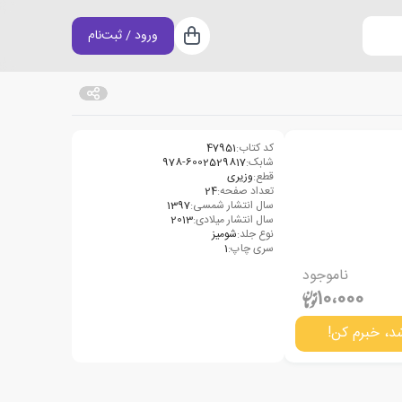
ورود / ثبت‌نام
سبد خرید
کد کتاب:
47951
شابک:
978-6002529817
قطع:
وزیری
تعداد صفحه:
24
سال انتشار شمسی:
1397
سال انتشار میلادی:
2013
نوع جلد:
شومیز
سری چاپ:
1
ناموجود
10،000
د، خبرم کن!