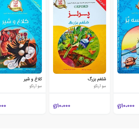
شلغم بزرگ
کلاغ و شیر
سو آرنگو
سو آرنگو
000
10،000
10،000