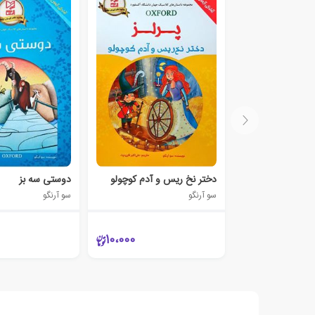
دختر نخ ریس و آدم کوچولو
دوستی سه بز
سو آرنگو
سو آرنگو
10،000