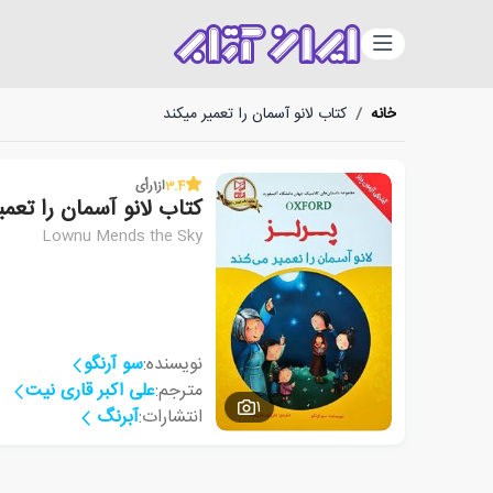
دسته‌بندی
خانه
/
کتاب لانو آسمان را تعمیر میکند
3.4
از
1
رأی
کتاب لانو آسمان را تعمی
Lownu Mends the Sky
نویسنده:
سو آرنگو
مترجم:
علی اکبر قاری نیت
1
انتشارات:
آبرنگ