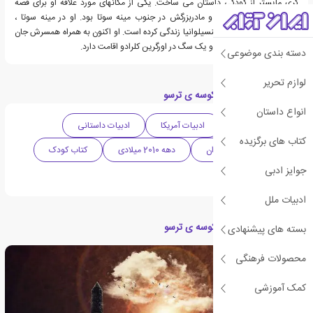
کری مایستر از کودکی داستان می ساخت. یکی از مکانهای مورد علاقه او برای قصه
پردازی ، مزرعه پدربزرگ و مادربزرگش در جنوب مینه سوتا بود. او در مینه سوتا ،
کنتیکت ، ماساچوست و پنسیلوانیا زندگی کرده است. او اکنون به همراه همسرش جان
، چهار پسرشان ، دو اسب و یک سگ در اورگرین کلرادو اقامت دارد.
دسته بندی موضوعی
لوازم تحریر
دسته بندی های کتاب کوسه ی ترسو
انواع داستان
داستان فانتزی
ادبیات آمریکا
ادبیات داستانی
کتاب های برگزیده
ادبیات کودک و نوجوان
دهه 2010 میلادی
کتاب کودک
جوایز ادبی
کتاب مصور
ادبیات ملل
مقالات مرتبط با کتاب کوسه ی ترسو
بسته های پیشنهادی
محصولات فرهنگی
کمک آموزشی