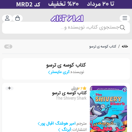
دسته‌بندی
ورود 
سبد خرید
جستجوی کتاب، نویسنده و...
خانه
/
کتاب کوسه ی ترسو
کتاب کوسه ی ترسو
نویسنده:
کری مایستر
3.4
از
1
رأی
کتاب کوسه ی ترسو
The Shivery Shark
مترجم:
امیر هوشنگ اقبال پور
انتشارات:
آبرنگ