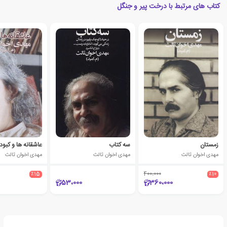
کتاب های مرتبط با درخت پیر و جنگل
زمستان
سه کتاب
عاشقانه ها و کبود
مهدی اخوان ثالث
مهدی اخوان ثالث
مهدی اخوان ثالث
٪15
400،000
٪10
53،000
360،000