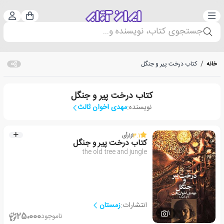
دسته‌بندی
ورود 
سبد خرید
جستجوی کتاب، نویسنده و...
خانه
/
کتاب درخت پیر و جنگل
کتاب درخت پیر و جنگل
نویسنده:
مهدی اخوان ثالث
3.1
از
1
رأی
کتاب درخت پیر و جنگل
the old tree and jungle
انتشارات:
زمستان
1
25،000
ناموجود