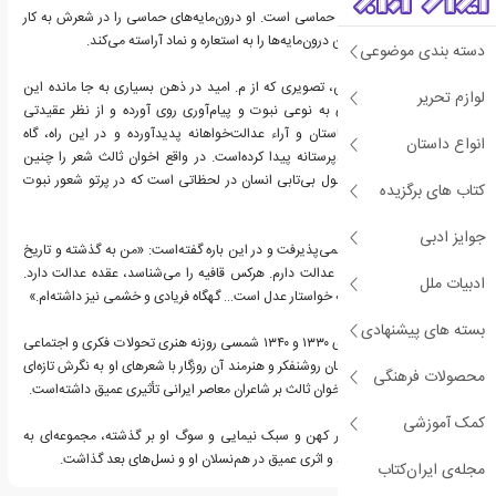
چیره‌دستی اخوان در شعر حماسی است. او درون‌مایه‌های حماسی را در شعرش به کار
می‌گیرد و جنبه‌هایی از این درون‌مایه‌ها را به استعاره و نماد آراسته می‌کند.
دسته بندی موضوعی
به گفته برخی از منتقدین، تصویری که از م. امید در ذهن بسیاری به جا مانده این
لوازم تحریر
است که او از نظر شعری به نوعی نبوت و پیام‌آوری روی آورده و از نظر عقیدتی
آمیزه‌ای از تاریخ ایران باستان و آراء عدالت‌خواهانه پدیدآورده و در این راه، گاه
انواع داستان
ایران‌دوستی او جنبه نژادپرستانه پیدا کرده‌است. در واقع اخوان ثالث شعر را چنین
تعریف می‌کند: شعر محصول بی‌تابی انسان در لحظاتی است که در پرتو شعور نبوت
کتاب های برگزیده
قرار می‌گیرد.
جوایز ادبی
اما اخوان این موضوع را نمی‌پذیرفت و در این باره گفته‌است: «من به گذشته و تاریخ
ایران نظر دارم. من عقده عدالت دارم. هرکس قافیه را می‌شناسد، عقده عدالت دارد.
ادبیات ملل
قافیه دو کفه ترازو است که خواستار عدل است… گهگاه فریادی و خشمی نیز داشته‌ام.»
بسته های پیشنهادی
شعرهای اخوان در دهه‌های ۱۳۳۰ و ۱۳۴۰ شمسی روزنه هنری تحولات فکری و اجتماعی
زمان بود و بسیاری از جوانان روشنفکر و هنرمند آن روزگار با شعرهای او به نگرش تازه‌ای
محصولات فرهنگی
از زندگی رسیدند. مهدی اخوان ثالث بر شاعران معاصر ایرانی تأثیری عمیق داشته‌است.
کمک آموزشی
هنر اخوان در آمیزش شعر کهن و سبک نیمایی و سوگ او بر گذشته، مجموعه‌ای به
وجود آورد که خاص او بود و اثری عمیق در هم‌نسلان او و نسل‌های بعد گذاشت.
مجله‌ی ایران‌کتاب