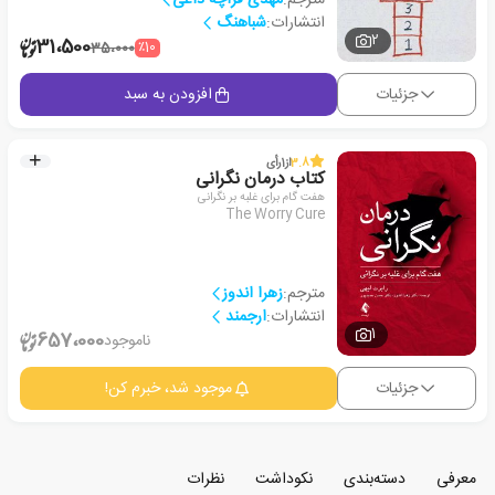
انتشارات:
شباهنگ
2
31،500
٪10
35،000
جزئیات
افزودن به سبد
3.8
از
1
رأی
کتاب درمان نگرانی
هفت گام برای غلبه بر نگرانی
The Worry Cure
مترجم:
زهرا اندوز
انتشارات:
ارجمند
1
657،000
ناموجود
جزئیات
موجود شد، خبرم کن!
معرفی
دسته‌بندی
نکوداشت
نظرات