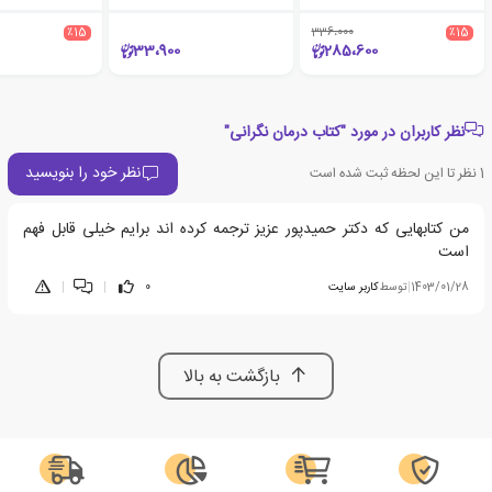
٪15
336،000
٪15
33،900
285،600
نظر کاربران در مورد "کتاب درمان نگرانی"
نظر خود را بنویسید
1
نظر تا این لحظه ثبت شده است
من کتابهایی که دکتر حمیدپور عزیز ترجمه کرده اند برایم خیلی قابل فهم
است
1403/01/28
|
توسط
کاربر سایت
0
|
|
بازگشت به بالا