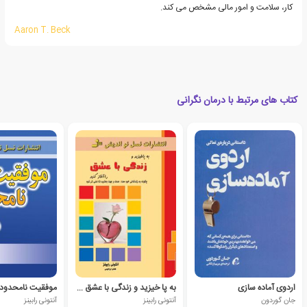
کار، سلامت و امور مالی مشخص می کند.
Aaron T. Beck
کتاب های مرتبط با درمان نگرانی
اردوی آماده سازی
به پا خیزید و زندگی با عشق را آغاز کنید
موفقیت نامحدود در 20
جان گوردون
آنتونی رابینز
آنتونی رابینز