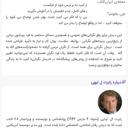
مجله‌ی ایران‌کتاب
• بر فرصت های جدید تمرکز کنید نه بر ترس خود از شکست
• به جای جستجوی راه حل های کامل، عدم اطمینان را در آغوش بگیرید
چی بخونم؟
• رایج ترین رفتارهای ایمنی را که فکر می کنید باعث بهتر شدن اوضاع می شود را
متوقف کنید – اما در واقع اوضاع را بدتر می کند
این درمان برای رفع نگرانی‌های عمومی و همچنین مسائل منحصر به فرد پیرامون برخی
از رایج‌ترین زمینه‌های نگرانی - روابط، سلامت، پول، کار و نیاز به تأیید طراحی شده
است - درمان نگرانی برای همه است، از نگران مزمن گرفته تا نشخوارکننده‌های گاه به
گاه. . وقت آن است که فکر نکنید «فقط یک فرد نگران هستید» که نمی‌توانید تغییر
کنید و شروع به استفاده از روش‌های پیشگامانه در «درمان نگرانی» کنید تا به زندگی
سالم‌تر و موفق‌تری برسید.
درباره رابرت ل لیهی
رابرت ال. لیایی (متولد 6 مارس 1946) روانشناس و نویسنده و ویراستار 28 کتاب
است که به درمان رفتار شناختی اختصاص داده شده است. وی مدیر موسسه آمریکایی