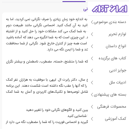
معرفی کتاب درمان نگرانی
آرزو می کنید که ای کاش به اندازه خود زمان زیادی را صرف نگرانی نمی کردید، اما به
دسته بندی موضوعی
نظر نمی رسد که نمی توانید به آن کمک کنید. احساس نگرانی مانند طبیعت دوم
است. این چیزی است که به شما کمک می کند مشکلات خود را حل کنید و از اشتباه
لوازم تحریر
کردن شما جلوگیری می کند. این چیزی است که به شما انگیزه می دهد که آماده باشید
- اگر نگران نباشید، ممکن است همه چیز از کنترل خارج شود. نگرانی از شما محافظت
انواع داستان
می کند، شما را آماده می کند و شما را ایمن نگه می دارد.
کتاب های برگزیده
آیا این کار می کند؟ یا اینکه شما را متشنج، خسته، مضطرب، نامطمئن و بیشتر نگران
می کند؟
جوایز ادبی
برای بیش از بیست و پنج سال، دکتر رابرت ال. لیهی با موفقیت به هزاران نفر کمک
ادبیات ملل
کرده است تا نگرانی هایی را که آنها را عقب نگه داشته است شکست دهند. این برنامه
هفت مرحله‌ای قدرتمند، شامل توصیه‌ها و تکنیک‌های کاربردی و آسان به شما کمک
بسته های پیشنهادی
می‌کند:
محصولات فرهنگی
• "نمایه نگرانی" خود را تعیین کنید و الگوهای نگرانی خود را تغییر دهید
• نگرانی مولد و غیرمولد را شناسایی کنید
کمک آموزشی
• کنترل زمان را در دست بگیرید و احساس فوریت را که شما را مضطرب نگه می دارد از
بین ببرید