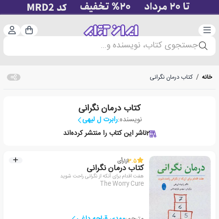
دسته‌بندی
ورود 
سبد خرید
جستجوی کتاب، نویسنده و...
خانه
/
کتاب درمان نگرانی
کتاب درمان نگرانی
نویسنده:
رابرت ل لیهی
2
ناشر این کتاب را منتشر کرده‌اند
3.5
از
1
رأی
کتاب درمان نگرانی
هفت اقدام برای آنکه از نگرانی راحت شوید
The Worry Cure
مترجم:
مهدی قراچه داغی