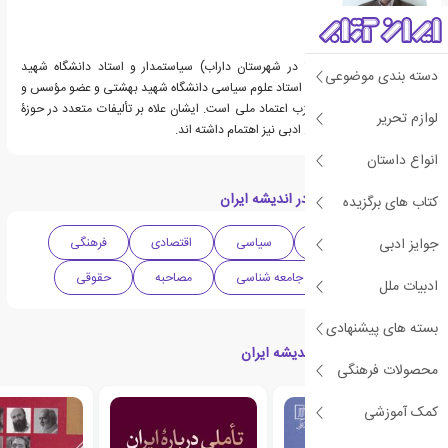
جواد اطاعت (زاده ۱۳۴۲ در شهرستان داراب) سیاستمدار و استاد دانشگاه شهید
دسته بندی موضوعی
بهشتی است. او هم‌اکنون استاد علوم سیاسی دانشگاه شهید بهشتی و عضو مؤسس و
عضو شوراء اول و دوم حزب اعتماد ملی است. ایشان علاه بر تألیفات متعدد در حوزۀ
لوازم تحریر
تخصصی، در تدوین متون ادبی نیز اهتمام داشته اند.
انواع داستان
دسته بندی های کتاب در اندیشه ایران
کتاب های برگزیده
جوایز ادبی
ادبیات واقع گرایانه
سیاسی
اقتصادی
فرهنگی
ادبیات ایران
جامعه شناسی
مصاحبه
حقوقی
ادبیات ملل
بسته های پیشنهادی
کتاب های مرتبط با در اندیشه ایران
محصولات فرهنگی
کمک آموزشی