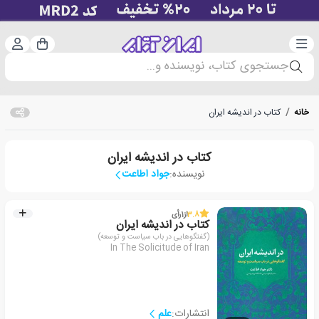
دسته‌بندی
ورود 
سبد خرید
جستجوی کتاب، نویسنده و...
خانه
/
کتاب در اندیشه ایران
کتاب در اندیشه ایران
نویسنده:
جواد اطاعت
3.8
از
1
رأی
کتاب در اندیشه ایران
(گفتگوهایی در باب سیاست و توسعه)
In The Solicitude of Iran
انتشارات:
علم