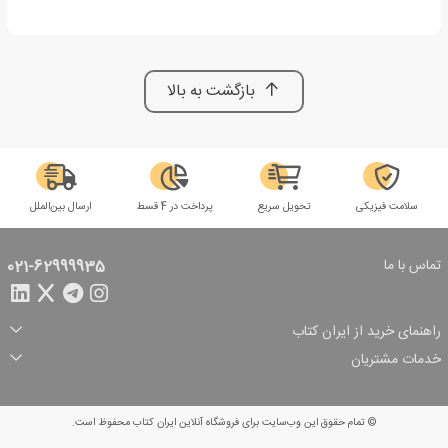
بازگشت به بالا
سلامت فیزیکی
تحویل سریع
پرداخت در 4 قسط
ارسال بین‌الملل
تماس با ما
021-62999935
راهنمای خرید از ایران کتاب
ثبت سفارش
شیوه پرداخت
خدمات مشتریان
تخفیف‌های خرید
شرایط ارسال سفارش
درباره ما
شرایط استفاده
حریم خصوصی
پیگیری سفارش
بازگرداندن سفارش
پرسش‌های متداول
© تمام حقوق این وب‌سایت برای فروشگاه آنلاین ایران کتاب محفوظ است.