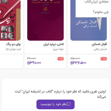
مجله‌ی ایران‌کتاب
چی بخونم؟
اقبال ناممکن
تاملی درباره ایران
چای دو رنگ
احسان نراقی
جواد میری
امید مهدی نژاد
460،000
٪15
750،000
٪15
391،000
637،500
اولین نفری باشید که نظر خود را درباره "کتاب در اندیشه ایران" ثبت
می‌کند
نظر خود را بنویسید