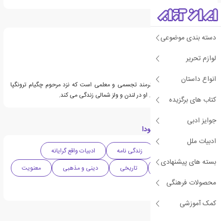
درباره جین هوپ
دسته بندی موضوعی
لوازم تحریر
انواع داستان
جین هوپ نویسنده ، هنرمند تجسمی و معلمی است که نزد مرحوم چگیام ترونگپا
رینپوچ تحصیل کرده است. او در لندن و ولز شمالی زندگی می کند.
کتاب های برگزیده
جوایز ادبی
دسته بندی های کتاب بودا
ادبیات ملل
ادبیات انگلیس
زندگی نامه
ادبیات واقع گرایانه
بسته های پیشنهادی
دهه 1990 میلادی
تاریخی
دینی و مذهبی
معنویت
محصولات فرهنگی
کتاب مصور
کمک آموزشی