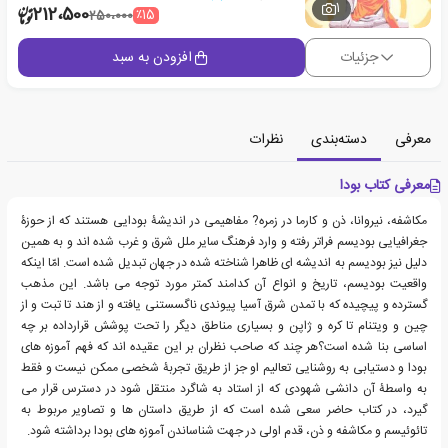
1
212،500
٪15
250،000
جزئیات
افزودن به سبد
معرفی
دسته‌بندی
نظرات
معرفی کتاب بودا
مکاشفه، نیروانا، ذن و کارما در زمره? مفاهیمی در اندیشۀ بودایی هستند که از حوزۀ
جغرافیایی بودیسم فراتر رفته و وارد فرهنگ سایر ملل شرق و غرب شده اند و به همین
دلیل نیز بودیسم به اندیشه ای ظاهرا شناخته شده در جهان تبدیل شده است. امّا اینکه
واقعیت بودیسم، تاریخ و انواع آن کدامند کمتر مورد توجه می باشد. این مذهب
گسترده و پیچیده که با تمدن شرق آسیا پیوندی ناگسستنی یافته و از هند تا تبت و از
چین و ویتنام تا کره و ژاپن و بسیاری مناطق دیگر را تحت پوشش قرارداده بر چه
اساسی بنا شده است؟هر چند که صاحب نظران بر این عقیده اند که فهم آموزه های
بودا و دستیابی به روشنایی تعالیم او جز از طریق تجربۀ شخصی ممکن نیست و فقط
به واسطۀ آن دانشی شهودی که از استاد به شاگرد منتقل شود در دسترس قرار می
گیرد، در کتاب حاضر سعی شده است که از طریق داستان ها و تصاویر مربوط به
تائوئیسم و مکاشفه و ذن، قدم اولی در جهت شناساندن آموزه های بودا برداشته شود.