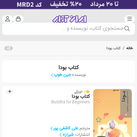
دسته‌بندی
ورود 
سبد خرید
جستجوی کتاب، نویسنده و...
خانه
/
کتاب بودا
کتاب بودا
نویسنده:
جین هوپ
3.2
از
1
رأی
کتاب بودا
Buddha for Beginners
مترجم:
علی کاشفی پور
انتشارات:
شیرازه