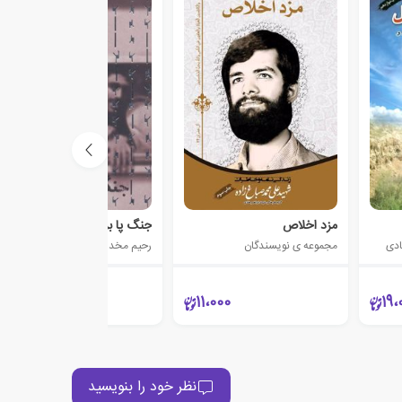
مزد اخلاص
جنگ پا برهنه
ادی
مجموعه ی نویسندگان
رحیم مخدومی
80،000
11،000
19،
نظر خود را بنویسید