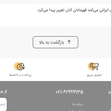
انی می‌آمد قهرمانان آنان تغییر پیدا می‌کرد.
بازگشت به بالا
تحویل سریع
پرداخت در 4 قسط
ن
از ج
021-62999935
درباره ما
ل