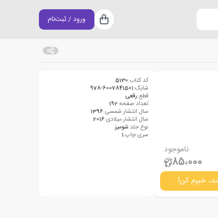
ورود / ثبت‌نام
سبد خرید
کد کتاب:
5130
شابک:
978-6007841501
قطع:
رقعی
تعداد صفحه:
192
سال انتشار شمسی:
1396
سال انتشار میلادی:
2016
نوع جلد:
شومیز
سری چاپ:
1
ناموجود
85،000
د، خبرم کن!