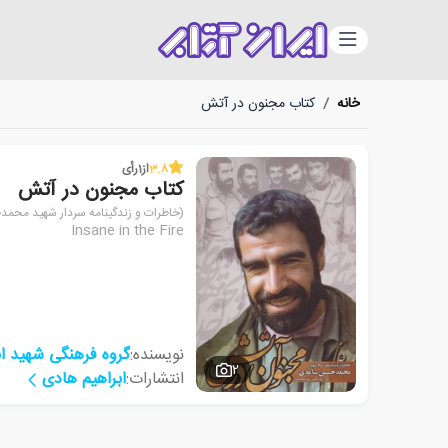
دسته‌بندی
خانه
/
کتاب مجنون در آتش
3.8
از
1
رأی
کتاب مجنون در آتش
(خاطرات و زندگینامه سردار شهید مح
Insane in the Fire
نویسنده:
گروه فرهنگی شهید اب
2
انتشارات:
ابراهیم هادی