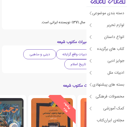
دسته بندی موضوعی
ابوالفضل رجائي فرد متولد سال 1371؛ نویسنده ایرانی است.
لوازم تحریر
انواع داستان
دسته بندی های کتاب میراث مکتوب شیعه
کتاب های برگزیده
زندگی نامه
ادبیات واقع گرایانه
دینی و مذهبی
جوایز ادبی
ادبیات ایران
تاریخ اسلام
ادبیات ملل
بسته های پیشنهادی
کتاب های مرتبط با میراث مکتوب شیعه
محصولات فرهنگی
ی
ش
ن
ه
ا
د
و
ی
ژ
کمک آموزشی
پ
ه
مجله‌ی ایران‌کتاب