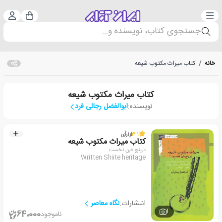
دسته‌بندی
ورود 
سبد خرید
جستجوی کتاب، نویسنده و...
خانه
/
کتاب میراث مکتوب شیعه
کتاب میراث مکتوب شیعه
نویسنده:
ابوالفضل رجائی فرد
3.1
از
1
رأی
کتاب میراث مکتوب شیعه
درپنج قرن نخست
Written Shiite heritage
انتشارات:
نگاه معاصر
1
64،000
ناموجود