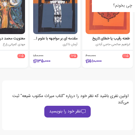
چی بخونم؟
طعنه رقیب یا خطای تاریخ
مقدمه ای بر مواجهه با علوم اجتماعی
ابراهیم صالحی حاجی آبادی
آرمان ذاکری
مهدی کمپانی زارع
٪15
180،000
٪25
600،000
٪15
135،000
510،000
اولین نفری باشید که نظر خود را درباره "کتاب میراث مکتوب شیعه" ثبت
می‌کند
نظر خود را بنویسید