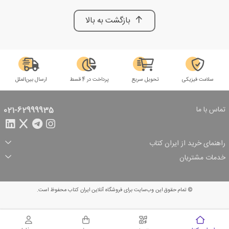
بازگشت به بالا
سلامت فیزیکی
تحویل سریع
پرداخت در 4 قسط
ارسال بین‌الملل
تماس با ما
021-62999935
راهنمای خرید از ایران کتاب
ثبت سفارش
شیوه پرداخت
خدمات مشتریان
تخفیف‌های خرید
شرایط ارسال سفارش
درباره ما
شرایط استفاده
حریم خصوصی
پیگیری سفارش
بازگرداندن سفارش
پرسش‌های متداول
© تمام حقوق این وب‌سایت برای فروشگاه آنلاین ایران کتاب محفوظ است.
سبد خرید