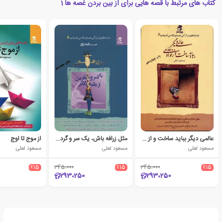
کتاب های مرتبط با قصه هایی برای از بین بردن غصه ها 1
عالمی دیگر بباید ساخت و از نو آدمی
مثل زرافه باش، یک سر و گردن از بقیه بالاتر
از موج تا اوج
مسعود لعلی
مسعود لعلی
مسعود لعلی
٪15
345،000
٪15
345،000
٪15
293،250
293،250