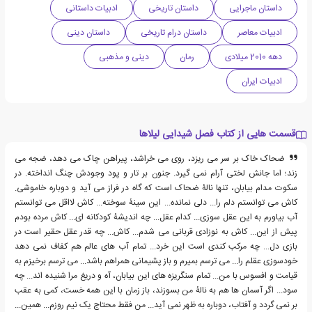
داستان ماجرایی
داستان تاریخی
ادبیات داستانی
ادبیات معاصر
داستان درام تاریخی
داستان دینی
دهه 2010 میلادی
رمان
دینی و مذهبی
ادبیات ایران
قسمت هایی از کتاب فصل شیدایی لیلاها
ضحاک خاک بر سر می ریزد، روی می خراشد، پیراهن چاک می دهد، ضجه می
زند؛ اما جانش لختی آرام نمی گیرد. جنون بر تار و پود وجودش چنگ انداخته. در
سکوت مدام بیابان، تنها نالۀ ضحاک است که گاه در فراز می آید و دوباره خاموشی.
کاش می توانستم دلم را... دلی نمانده... این سینۀ سوخته... کاش لااقل می توانستم
آب بیاورم به این عقل سوزی... کدام عقل... چه اندیشۀ کودکانه ای... کاش مرده بودم
پیش از این... کاش به نوزادی قربانی می شدم... کاش... چه قدر عقل حقیر است در
بازی دل... چه مرکب کندی است این خرد... تمام آب های عالم هم کفاف نمی دهد
خودسوزی عقلم را... می ترسم بمیرم و باز پشیمانی همراهم باشد... می ترسم برخیزم به
قیامت و افسوس با من... تمام سنگریزه های این بیابان، آه و دریغ مرا شنیده اند... چه
سود... اگر آسمان ها هم به نالۀ من بسوزند، باز زمان با این همه خست، کمی به عقب
بر نمی گردد و آفتاب، دوباره به ظهر نمی آید... من فقط محتاج یک نیم روزم... همین...