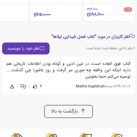
234،000
٪15
250،000
198،900
نظر کاربران در مورد "کتاب فصل شیدایی لیلاها"
نظر خود را بنویسید
1
نظر تا این لحظه ثبت شده است
کتاب فوق العاده است، در عین ادبی و کوتاه بودن اطلاعات تاریخی هم
داره، اینکه این واقعه چه جوری سر گرفت و روز عاشورا چی گذشت....
توصیه می‌کنم حتما بخونین
1399/08/07
|
توسط
Malihe Haghkhah
4
|
|
بازگشت به بالا