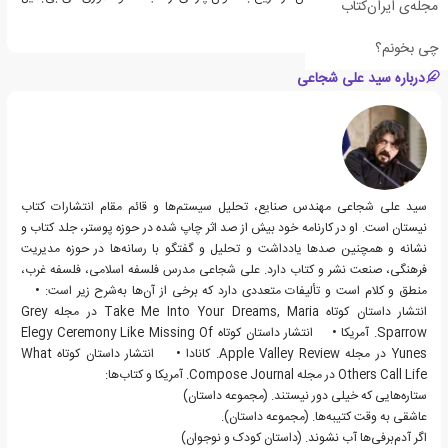
مجله‌ی ایران‌کتاب
ثبت گردید.
چی بخونم؟
درباره سید علی شجاعی
سید علی شجاعی مهندس صنایع، تحلیل سیستم‌ها و قائم مقام انتشارات کتاب
نیستان است. او در کارنامه‌ خود بیش از صد اثر چاپ شده در حوزه پوستر، جلد کتاب و
نشانه و همچنین صدها یادداشت و تحلیل و گفتگو با رسانه‌ها در حوزه مدیریت
فرهنگی،‌ صنعت نشر و کتاب دارد. علی شجاعی مدرس فلسفه اسلامی، فلسفه غرب،
منطق و کلام است و تألیفات متعددی دارد که برخی از آن‌ها به‌شرح زیر است: •
انتشار داستان کوتاه Take Me Into Your Dreams, Maria در مجله Grey
Sparrow. آمریکا • انتشار داستان کوتاه Elegy Ceremony Like Missing Of
Yunes در مجله Apple Valley Review. کانادا • انتشار داستان کوتاه What
Others Call Life در مجله Compose Journal. آمریکا و کتاب‌ها:
ستاره‌هایی که خیلی دور نیستند. (مجموعه داستان)
عاشقی به وقت کتیبه‌ها. (مجموعه داستان).
اگر آدم‌برفی‌ها آب نشوند. (داستان کودک و نوجوان)