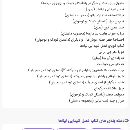
ماجرای باورنکردنی خرگوشی(داستان کودک و نوجوان. ترجمه)
فصل شیدایی لیلاها. (رمان)
فرشته‌ها قصه ندارند بانو (مجموعه داستان)
نیم‌من بوق (داستان کودک و نوجوان)
حاء. سین. نون (رمان)
مرا به خواب‌هایت ببر ماریه! (مجموعه داستان)
احتیاط!‌ خطر حمله موش‌ها… و دیگران (داستان کودک و نوجوان)
کتاب گویای فصل شیدایی لیلاها
تو را معراجی بر نی
به بلندای آن ردا (رمان)
به جان می خوانمت
چرا بادبادک ها همه‌چیز را فراموش می‌کنند؟!(داستان کودک و نوجوان)
هیچ طوفانی راهش را عوض نمی‌کند (داستان کودک و نوجوان)
شاید دیگران از آسمان می‌آید(داستان کودک و نوجوان)
چهل عاشقانه سرگردان
دیوارها بختد!(داستان کودک و نوجوان)
هزار و چند شب لیالی (مجموعه داستان)
دسته بندی های کتاب فصل شیدایی لیلاها