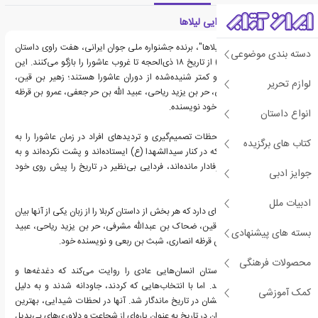
معرفی کتاب فصل شیدایی لیلاها
در کتاب "فصل شیدایی لیلاها"، برنده جشنواره ملی جوان ایرانی، هفت راوی داستان
دسته بندی موضوعی
حرکت حضرت حسین (ع) از تاریخ ۱۸ ذی‌الحجه تا غروب عاشورا را بازگو می‌کنند. این
راویان کمتر شناخته‌شده و کمتر شنیده‌شده از دوران عاشورا هستند؛ زهیر بن قین،
لوازم تحریر
ضحاک بن عبدالله مشرفی، حر بن یزید ریاحی، عبید الله بن حر جعفی، عمرو بن قرظه
انصاری، شبث بن ربعی و خود نویسنده.
انواع داستان
این کتاب برجسته‌ترین لحظات تصمیم‌گیری و تردیدهای افراد در زمان عاشورا را به
کتاب های برگزیده
تصویر می‌کشد. آن‌هایی که در کنار سیدالشهدا (ع) ایستاده‌اند و پشت نکرده‌اند و به
شجاعت و رشادت خود وفادار مانده‌اند، فردایی بی‌نظیر در تاریخ را پیش روی خود
جوایز ادبی
دیده‌اند.
ادبیات ملل
داستان هفت راوی راویانه‌ای دارد که هر بخش از داستان کربلا را از زبان یکی از آنها بیان
می‌کند؛ از جمله زهیر بن قین، ضحاک بن عبدالله مشرفی، حر بن یزید ریاحی، عبید
بسته های پیشنهادی
الله بن حر جعفی، عمرو بن قرظه انصاری، شبث بن ربعی و نویسنده خود.
محصولات فرهنگی
فصل شیدایی لیلاها، داستان انسان‌هایی عادی را روایت می‌کند که دغدغه‌ها و
ترس‌های زندگی را داشتند. اما با انتخاب‌هایی که کردند، جاودانه شدند و به دلیل
کمک آموزشی
شجاعت و رشادتشان، نامشان در تاریخ ماندگار شد. آنها در لحظات شیدایی، بهترین
تصمیم‌ها را گرفتند و نامشان در تاریخ به عنوان پاره‌ای از شجاعت و دلاوری‌های بی‌بدیل