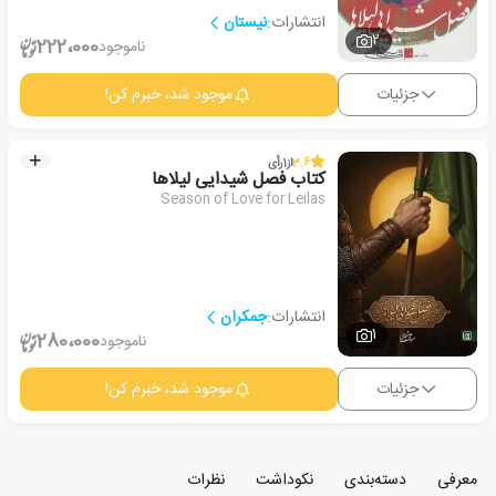
انتشارات:
نیستان
2
222،000
ناموجود
جزئیات
موجود شد، خبرم کن!
3.6
از
1
رأی
کتاب فصل شیدایی لیلاها
Season of Love for Leilas
انتشارات:
جمکران
1
280،000
ناموجود
جزئیات
موجود شد، خبرم کن!
معرفی
دسته‌بندی
نکوداشت
نظرات