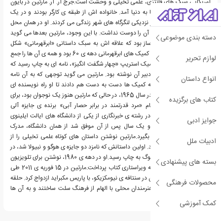
آمریکایی سبک های فانتزی، علمی تخیلی و وحشت است.جرج آر. آر. مارتین در بایون
در ایالت نیوجرسی آمریکا به دنیا آمد. خانواده اش از طبقه ی کارگر بودند و در یک
مجتمع مسکونی فدرال در نزدیکی لنگرگاه های شهر زندگی می کردند. او در همان محل
به دبیرستان رفت، هرچند آن را دوست نداشت. با این وجود، مارتین بعدها می گوید
دسته بندی موضوعی
در آن دوره ی سرنوشت ساز بود که علاقه اش به سبک داستانی «ابرقهرمانی» شکل
گرفت. او در جوانی، عاشق کمیک های ابرقهرمانی دهه ی 60 بود و همه ی آن ها را جمع
لوازم تحریر
می کرد. در شماره ی 20 کمیک استریپ «چهار شگفت انگیز»، نامه ای به چاپ رسید که
مارتین دانش آموز به سردبیر آن نوشته بود. مارتین می گوید توجهی که به آن نامه
انواع داستان
شد، همراه با علاقه اش به کمیک ها دست به دست هم دادند تا او راه نویسنده ای
حرفه ای را در پیش گیرد. در سال 1965، در حالی که مارتین هنوز یک نوجوان بود، برای
کتاب های برگزیده
داستان ابرقهرمانیش با نام «مرد قدرتمند در برابر حصار آبی» برنده ی جایزه آلی
شد.مارتین در سال 1970 در رشته ی خبرنگاری از یکی از دانشگاه های ایالت ایلینوی
جوایز ادبی
مدرک کارشناسی گرفت. او یک سال پس از آن موفق شد از همان دانشگاه، مدرک
کارشناسی ارشدش را نیز بگیرد.مارتین نوشتن داستان های کوتاه علمی تخیلی را از
ادبیات ملل
اوایل دهه ی 1970 آغاز کرد. اولین داستانش که نامزد دو جایزه ی هوگو و نبیولا شد، در
سال 1973 در مجله ی آنالوگ به چاپ رسید.او در دهه ی 1980، نوشتن برای تلویزیون
بسته های پیشنهادی
را شروع کرد و همچنین به ویراستاری کتاب پرداخت.مارتین در 15 فوریه ی 2011 طی
جشنی کوچک در خانه شان در سنتافه ی نیومکزیکو، با پاریس مکبراید ازدواج کرد. حلقه
محصولات فرهنگی
های ازدواج این زوج را هنرمندان محلی با الهام از فرهنگ سلت ساختند و به آن ها
هدیه دادند.
کمک آموزشی