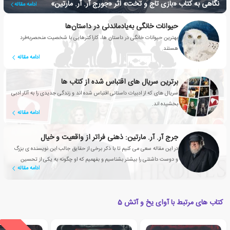
نگاهی به کتاب «بازی تاج و تخت» اثر «جورج آر. آر. مارتین»
ادامه مقاله
حیوانات خانگی به‌یادماندنی در داستان‌ها
بهترین حیوانات خانگی در داستان ها، کاراکترهایی با شخصیت منحصربه‌فرد
هستند.
ادامه مقاله
برترین سریال های اقتباس شده از کتاب ها
سریال های که از ادبیات داستانی اقتباس شده اند و زندگی جدیدی را به آثار ادبی
بخشیده اند.
ادامه مقاله
جرج آر. آر. مارتین: ذهنی فراتر از واقعیت و خیال
در این مقاله سعی می کنیم تا با ذکر برخی از حقایق جالب این نویسنده ی بزرگ
و دوست داشتنی را بیشتر بشناسیم و بفهمیم که او چگونه به یکی از تحسین
ادامه مقاله
شده ترین نویسندگان ادبیات مدرن تبدیل شد.
کتاب های مرتبط با آوای یخ و آتش 5