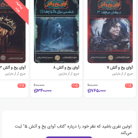
ی
ش
ن
ه
ا
د
و
ی
ژ
پ
ه
آوای یخ و آتش 7
آوای یخ و آتش 8
آوای یخ و آتش 3
جرج آر آر مارتین
جرج آر آر مارتین
جرج آر آر مارتین
٪25
400،000
٪15
900،000
٪15
340،000
765،000
اولین نفری باشید که نظر خود را درباره "کتاب آوای یخ و آتش 5" ثبت
می‌کند