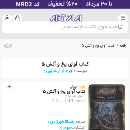
دسته‌بندی
ورود 
سبد خرید
جستجوی کتاب، نویسنده و...
خانه
/
کتاب آوای یخ و آتش 5
کتاب آوای یخ و آتش 5
نویسنده:
جرج آر آر مارتین
3.7
از
1
رأی
کتاب آوای یخ و آتش 5
(طوفان تیغ ها 1)
A Game of Thrones
مترجم:
رکسانا شیرزادی
انتشارات:
موج