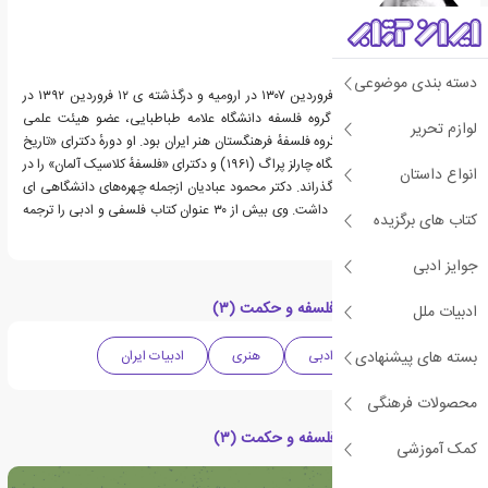
دسته بندی موضوعی
محمود عبادیان زاده ی ۱ فروردین ۱۳۰۷ در ارومیه و درگذشته ی ۱۲ فروردین ۱۳۹۲ در
تهران ، استاد بازنشستهٔ گروه فلسفه دانشگاه علامه طباطبایی، عضو هیئت علمی
لوازم تحریر
دانشگاه مفید قم و عضو گروه فلسفهٔ فرهنگستان هنر ایران بود. او دورهٔ دکترای «تاریخ
فلسفهٔ عمومی» را در دانشگاه چارلز پراگ (۱۹۶۱) و دکترای «فلسفهٔ کلاسیک آلمان» را در
انواع داستان
دانشگاه هامبورگ (۱۹۷۸) گذراند. دکتر محمود عبادیان ازجمله چهره‌های دانشگاهی ای
بود که سابقهٔ مبارزاتی هم داشت. وی بیش از ۳۰ عنوان کتاب فلسفی و ادبی را ترجمه
کتاب های برگزیده
یا تألیف کرده‌است.
جوایز ادبی
دسته بندی های کتاب فلسفه و حکمت (۳)
ادبیات ملل
بسته های پیشنهادی
فلسفی
نقد ادبی
هنری
ادبیات ایران
محصولات فرهنگی
مقالات مرتبط با کتاب فلسفه و حکمت (۳)
کمک آموزشی