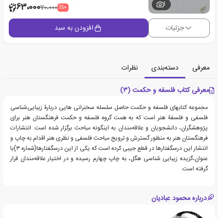
1
63،000
٪10
70،000
جزئیات
افزودن به سبد
معرفی
دسته‌بندی
نظرات
معرفی کتاب فلسفه و حکمت (۳)
مجموعه کتابهای فلسفه و حکمت حاصل سلسله سخنرانی هایی دربارۀ زیبایی‌شناسی
فلسفی و فلسفۀ هنر است که به همت گروه فلسفه و حکمت فرهنگستان هنر برای
پژوهشگران، دانشجویان و علاقه‌مندان به اینگونه مباحث برگزار شده است. انتشارات
فرهنگستان هنر به منظور گسترش و ترویج مباحث فلسفی و نظری هنر اقدام به چاپ و
انتشار این درسگفتارها در قطع جیبی کرده است که یکی از این درسگفتارها(شماره ۳)با
عنوان،گزیده زیبایی شناسی هگل، به چاپ چهارم رسیده و در اختیار علاقه‌مندان قرار
گرفته است.
درباره محمود عبادیان