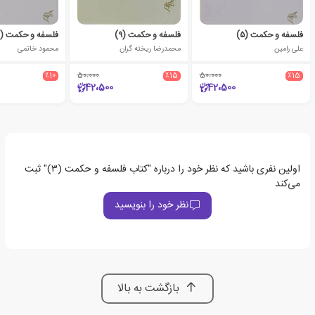
فلسفه و حکمت (۵)
فلسفه و حکمت (۹)
فلسفه و حکمت (۲)
علی رامین
محمدرضا ریخته گران
محمود خاتمی
٪10
50،000
٪15
50،000
٪15
42،500
42،500
اولین نفری باشید که نظر خود را درباره "کتاب فلسفه و حکمت (۳)" ثبت
می‌کند
نظر خود را بنویسید
بازگشت به بالا