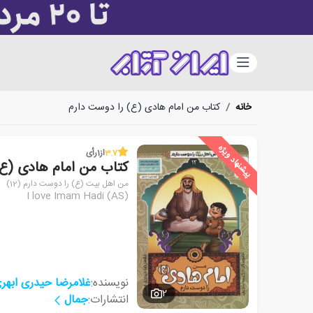
دسته‌بندی
خانه
/
کتاب من امام هادی (ع) را دوست دارم
پیشنهاد ویژه
3.7
از
1
رأی
کتاب من امام هادی (ع)
من اهل بیت (ع) را دوست دارم (12)
I love Imam Hadi (AS)
نویسنده:
غلامرضا حیدری ابهر
2
انتشارات:
جمال