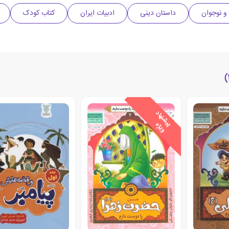
و نوجوان
داستان دینی
ادبیات ایران
کتاب کودک
ی
ش
ن
ه
ا
د
و
ی
ژ
پ
ه