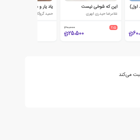
 اول)
این که شوخی نیست
یاد یار و دیار
غلامرضا حیدری ابهری
حمید گروگان
30،000
٪15
7،000
25،500
60،
بت می‌کند