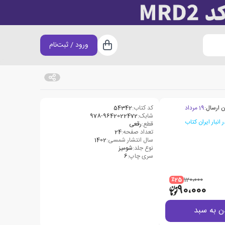
ورود / ثبت‌نام
سبد خرید
ن ارسال:
19 مرداد
کد کتاب:
54342
شابک:
978-9642022472
قطع:
رقعی
تعداد صفحه:
24
سال انتشار شمسی:
1402
نوع جلد:
شومیز
سری چاپ:
6
٪25
120،000
90،000
ن به سبد