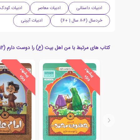
ادبیات داستانی
ادبیات معاصر
ادبیات کودک 
خردسال (۶-۸ سال | +6)
ادبیات آیینی
کتاب های مرتبط با من اهل بیت (ع) را دوست دارم (12)
ی
ش
ن
ه
ا
د
و
ی
ژ
ی
ش
ن
ه
ا
د
و
ی
ژ
پ
ه
پ
ه