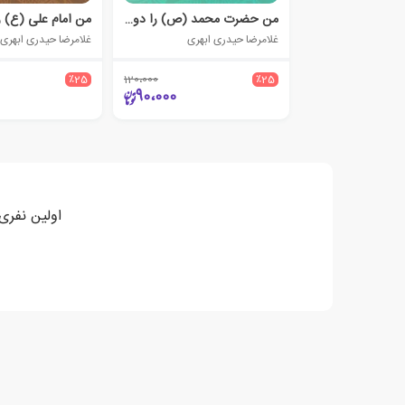
من حضرت محمد (ص) را دوست دارم
غلامرضا حیدری ابهری
غلامرضا حیدری ابهری
٪25
120،000
٪25
90،000
اولین نفری