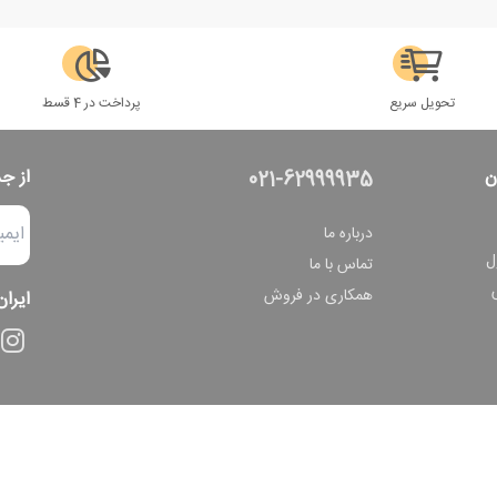
تحویل سریع
پرداخت در 4 قسط
ن
از ج
021-62999935
درباره ما
ل
تماس با ما
همکاری در فروش
ایران