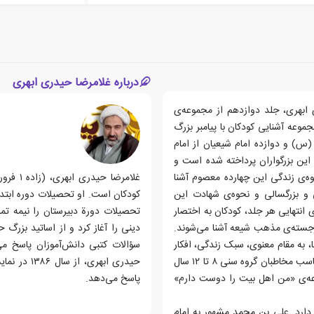
درباره غلامرضا حیدری ابهری
ابهری، جلد دوازدهم از مجموعه‌ی
عه آشنایی کودکان با پیامبر بزرگ
 و دوازده امام شیعیان از امام
این بزرگواران پرداخته شده است و
ه‌ی زندگی این چهارده معصوم آشنا
 و بزرگسالی و نحوه‌ی شهادت این
کودکان است. او تحصیلات دوره ابتدایی
انتهایی هر جلد، کودکان به اختصار
تحصیلات دورة دبیرستان را نیمه تم
رجسته‌ی مذهب شیعه آشنا می‌شوند.
دینی را آغاز کرد و از اساتید بزرگ 
 به مقام معنوی، سبک زندگی، افکار
سؤالات کتبی دانش‌آموزان پاسخ می
و اندیشه‌ها و سخنان آن نیز پرداخته شده است. این مجموعه مناسب مخاطبان گروه سنی ۸ تا ۱۲ سال
حیدری ابهر
وعه‌ی «من اهل بیت را دوست دارم»
پاسخ می‌دهد.
ارد. علی بن‌ محمد مشهور به امام