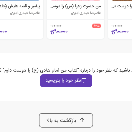
من امام علی (ع) را دوست دارم
من حضرت زهرا (س) را دوست دارم
پیامبر و قصه هایش (جلد
غلامرضا حیدری ابهری
غلامرضا حیدری ابهری
120،000
٪25
120،000
000
90،000
90،000
 باشید که نظر خود را درباره "کتاب من امام هادی (ع) را دوست دارم" ث
نظر خود را بنویسید
بازگشت به بالا