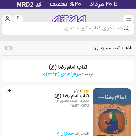
دسته‌بندی
ورود 
سبد خرید
جستجوی کتاب، نویسنده و...
خانه
/
کتاب امام رضا (ع)
کتاب امام رضا (ع)
نویسنده:
زهرا عبدی (1363)
3.1
از
1
رأی
کتاب امام رضا (ع)
مجموعه چهارده معصوم 10
Imam Reza
انتشارات:
جمکران