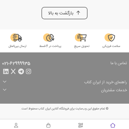
بازگشت به بالا
سلامت فیزیکی
تحویل سریع
پرداخت در 4 قسط
ارسال بین‌الملل
تماس با ما
021-62999935
راهنمای خرید از ایران کتاب
ثبت سفارش
شیوه پرداخت
خدمات مشتریان
تخفیف‌های خرید
شرایط ارسال سفارش
درباره ما
شرایط استفاده
حریم خصوصی
پیگیری سفارش
بازگرداندن سفارش
پرسش‌های متداول
© تمام حقوق این وب‌سایت برای فروشگاه آنلاین ایران کتاب محفوظ است.
سبد خرید