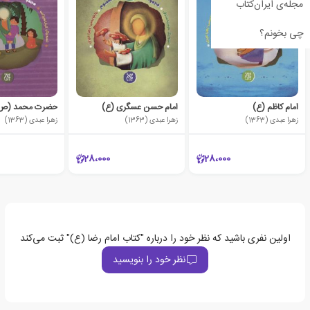
مجله‌ی ایران‌کتاب
چی بخونم؟
امام کاظم (ع)
امام حسن عسگری (ع)
حضرت محمد (ص
زهرا عبدی (1363)
زهرا عبدی (1363)
زهرا عبدی (1363)
28،000
28،000
اولین نفری باشید که نظر خود را درباره "کتاب امام رضا (ع)" ثبت می‌کند
نظر خود را بنویسید