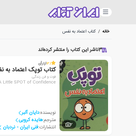
دسته‌بندی
خانه
/
کتاب اعتماد به نفس
3
ناشر این کتاب را منتشر کرده‌اند
3.1
از
1
رأی
کتاب توپک اعتماد به 
فوت و فن زندگی
A Little SPOT of Confidence
نویسنده:
دایان آلبر
مترجم:
هایده کروبی
2
انتشارات:
فنی ایران - نردبان