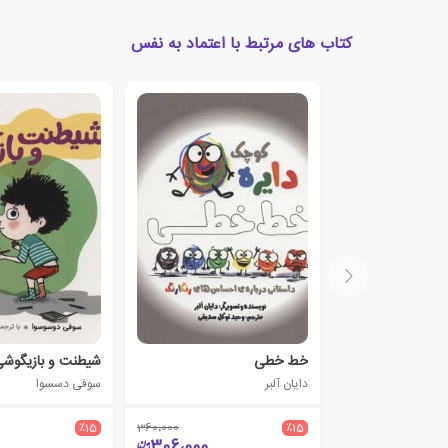
کتاب های مرتبط با اعتماد به نفس
خط خطی
شیطنت و بازیگوش
دایان آلبر
سوفی دسسوا
٪15
360،000
٪15
306،000