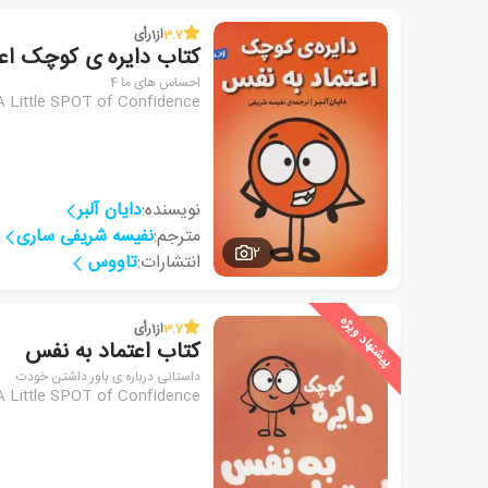
3.7
از
1
رأی
کتاب دایره ی کوچک اع
احساس های ما 4
A Little SPOT of Confidence
نویسنده:
دایان آلبر
مترجم:
نفیسه شریفی ساری
2
انتشارات:
تاووس
پیشنهاد ویژه
3.7
از
1
رأی
کتاب اعتماد به نفس
داستانی درباره ی باور داشتن خودت
A Little SPOT of Confidence