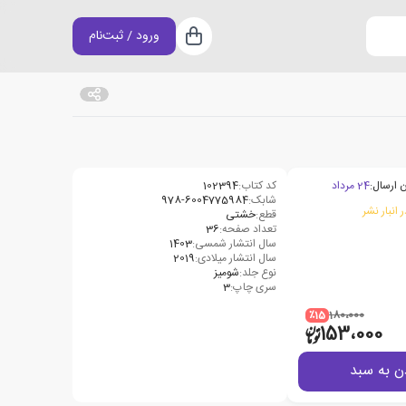
ورود / ثبت‌نام
سبد خرید
 ارسال:
24 مرداد
کد کتاب:
102394
شابک:
978-6004775984
 انبار نشر
قطع:
خشتی
تعداد صفحه:
36
سال انتشار شمسی:
1403
سال انتشار میلادی:
2019
نوع جلد:
شومیز
سری چاپ:
3
٪15
180،000
153،000
ن به سبد