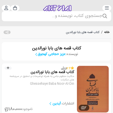
دسته‌بندی
ورود 
سبد خرید
جستجوی کتاب، نویسنده و...
خانه
/
کتاب قصه های بابا نورالدین
کتاب قصه های بابا نورالدین
نویسنده:
عزیز حجاجی کهجوق
3.4
از
1
رأی
کتاب قصه های بابا نورالدین
حکایت منظوم جامی به همراه توضیحات و تحقیق در سرچشمه
های حکایات
Ghessehaye Baba Noor-Al-Din
انتشارات:
آیدین
2
180،000
ناموجود