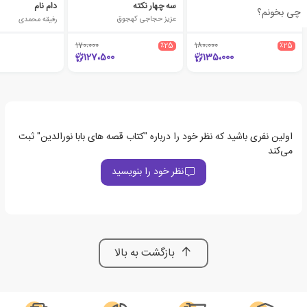
قصه های قطعه قطعه
سه چهار نکته
دام نام
چی بخونم؟
عزیز حجاجی کهجوق
عزیز حجاجی کهجوق
رفیقه محمدی
170،000
٪25
180،000
٪25
127،500
135،000
اولین نفری باشید که نظر خود را درباره "کتاب قصه های بابا نورالدین" ثبت
می‌کند
نظر خود را بنویسید
بازگشت به بالا