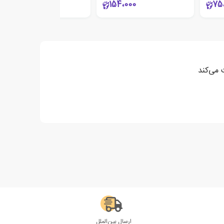
807،500
154،000
75
ارسال بین‌الملل