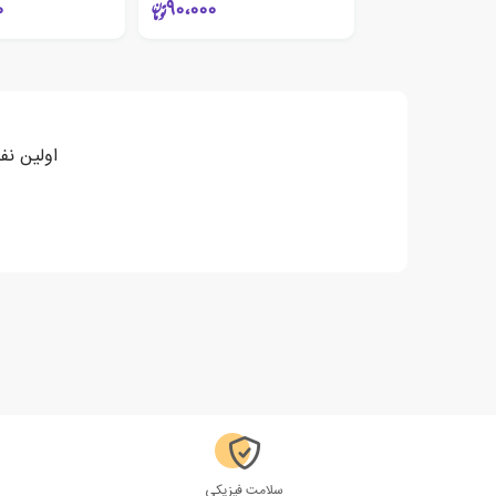
0
90،000
اولین نفری باش
سلامت فیزیکی