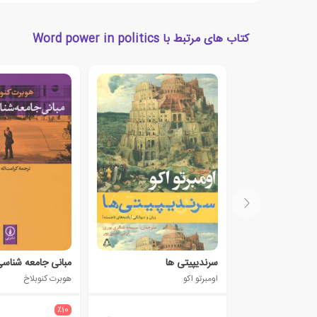
کتاب های مرتبط با Word power in politics
سرندیپیتی ها
مبانی جامعه شناس
اومبرتو اکو
هوبرت کنوبلاخ
٪10