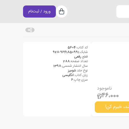
ورود / ثبت‌نام
سبد خرید
کد کتاب:
5604
شابک:
978-9641850991
قطع:
رقعی
تعداد صفحه:
288
سال انتشار شمسی:
1398
نوع جلد:
شومیز
زبان کتاب:
انگلیسی
سری چاپ:
6
ناموجود
46،000
د، خبرم کن!