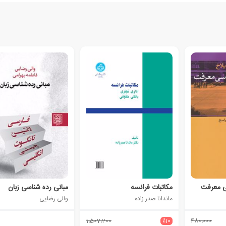
ی معرفت
مکاتبات فرانسه
مبانی رده شناسی زبان
ماندانا صدر زاده
والی رضایی
1،507،200
٪10
480،000