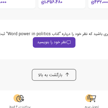
،000
1،356،480
432،00
ید که نظر خود را درباره "کتاب Word power in politics" ثبت می‌کند
نظر خود را بنویسید
بازگشت به بالا
تحویل سریع
پرداخت در 4 قسط