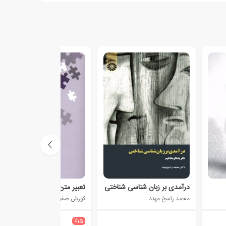
درآمدی بر زبان شناسی شناختی
تعبیر متن
محمد راسخ مهند
کورش صفوی
950،000
٪15