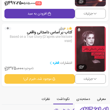
1
497،250
٪15
585،000
جزئیات
افزودن به سبد
3.5
از
1
رأی
کتاب بر اساس داستانی واقعی
Based on a True Story (D'après une histoire
vraie)
انتشارات:
قطره
2
375،000
ناموجود
جزئیات
موجود شد، خبرم کن!
معرفی
دسته‌بندی
نکوداشت
نظرات