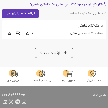
نظر کاربران در مورد "کتاب بر اساس یک داستان واقعی"
نظر خود را بنویسید
1
نظر تا این لحظه ثبت شده است
در یک کلام شاهکار
1402/09/28
|
توسط
هادی مولایی
1
|
|
بازگشت به بالا
سلامت فیزیکی
تحویل سریع
پرداخت در 4 قسط
ارسال بین‌الملل
تماس با ما
021-62999935