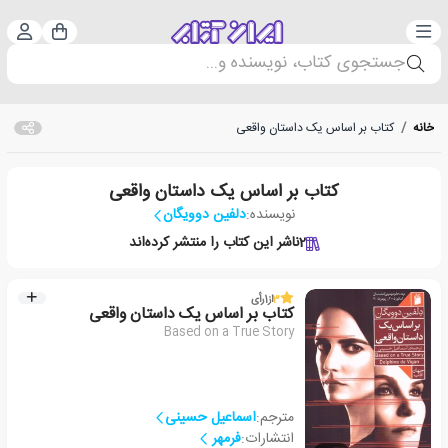
دسته‌بندی
ورود 
سبد خرید
جستجوی کتاب، نویسنده و...
خانه
/
کتاب بر اساس یک داستان واقعی
کتاب بر اساس یک داستان واقعی
نویسنده:
دلفین دوویگان
2
ناشر این کتاب را منتشر کرده‌اند
3
از
1
رأی
کتاب بر اساس یک داستان واقعی
Based on a True Story
مترجم:
اسماعیل حسینی
انتشارات:
فرمهر