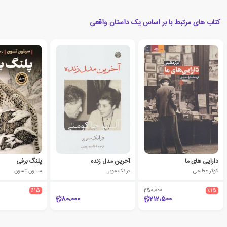
کتاب های مرتبط با بر اساس یک داستان واقعی
دارایی های ما
آخرین مدل زنده
پلنگ برفی
کوثر عظیمی
فرانک موبر
سیلون تسون
٪15
250،000
٪15
80،000
212،500