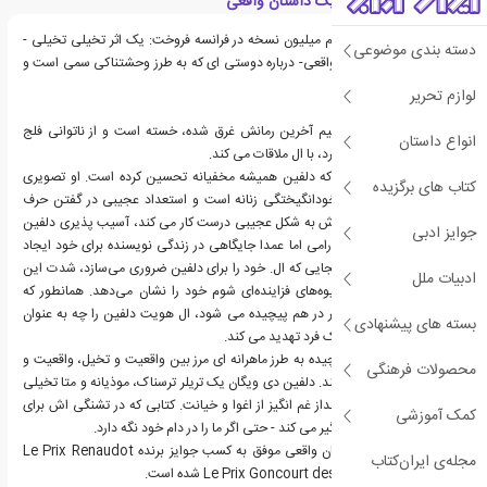
معرفی کتاب بر اساس یک داستان واقعی
موفقیت بین‌المللی که نیم میلیون نسخه در فرانسه فروخت: یک اثر تخیلی تخیلی -
دسته بندی موضوعی
اما بر اساس یک داستان واقعی- درباره دوستی ای که به طرز وحشتناکی سمی است و
نیز ماهیت واقعیت.
لوازم تحریر
دلفین که از موفقیت عظیم آخرین رمانش غرق شده، خسته است و از ناتوانی فلج
انواع داستان
کننده در نوشتن رنج می برد، با ال ملاقات می کند.
ال مظهر هر چیزی است که دلفین همیشه مخفیانه تحسین کرده است. او تصویری
کتاب های برگزیده
درخشان از پیچیدگی و خودانگیختگی زنانه است و استعداد عجیبی در گفتن حرف
درست دارد. ال. که شهودش به شکل عجیبی درست کار می کند، آسیب پذیری دلفین
جوایز ادبی
را احساس می کند و به آرامی اما عمدا جایگاهی در زندگی نویسنده برای خود ایجاد
می کند. با این حال، از آنجایی که ال. خود را برای دلفین ضروری می‌سازد، شدت این
ادبیات ملل
دوستی غیرمنتظره به شیوه‌های فزاینده‌ای شوم خود را نشان می‌دهد. همانطور که
زندگی آنها بیشتر و بیشتر در هم پیچیده می شود، ال هویت دلفین را چه به عنوان
بسته های پیشنهادی
نویسنده و چه به عنوان یک فرد تهدید می کند.
این تریلر روانشناختی پیچیده به طرز ماهرانه ای مرز بین واقعیت و تخیل، واقعیت و
محصولات فرهنگی
امر ساختگی را محو می کند. دلفین دی ویگان یک تریلر ترسناک، موذیانه و متا تخیلی
ساخته است. یک چشم انداز غم انگیز از اغوا و خیانت. کتابی که در تشنگی اش برای
کمک آموزشی
حقیقت، خواننده را نیز درگیر می کند - حتی اگر ما را در دام خود نگه دارد.
کتاب بر اساس یک داستان واقعی موفق به کسب جوایز برنده Le Prix Renaudot
مجله‌ی ایران‌کتاب
2015 و Le Prix Goncourt des Lycéens 2015 شده است.