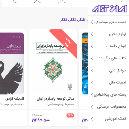
کتاب های مرتبط با تلنگر، تلنگر، تفکر، تفکر
دسته بندی موضوعی
لوازم تحریر
ی
ش
ن
ه
ا
د
و
ی
ژ
پ
ه
انواع داستان
کتاب های برگزیده
جوایز ادبی
ادبیات ملل
بسته های پیشنهادی
فهم نادرست اینترنت
مبانی توسعه پایدار در ایران
اندیشه آزادی
مجموعه ی نویسندگان
مجموعه ی نویسندگان
مجموعه ی نویسندگا
محصولات فرهنگی
650،000
٪25
کمک آموزشی
487،500
28،000