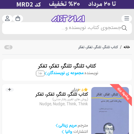
دسته‌بندی
ورود 
سبد خرید
جستجوی کتاب، نویسنده و...
خانه
/
کتاب تلنگر، تلنگر، تفکر، تفکر
کتاب تلنگر، تلنگر، تفکر، تفکر
نویسنده:
مجموعه ی نویسندگان
1
پیشنهاد ویژه
3.5
از
1
رأی
کتاب تلنگر، تلنگر، تفکر، تفکر
(روش های تغییر رفتار مدنی)
Nudge, Nudge, Think, Think
مترجم:
مریم زینالی
انتشارات:
وانیا