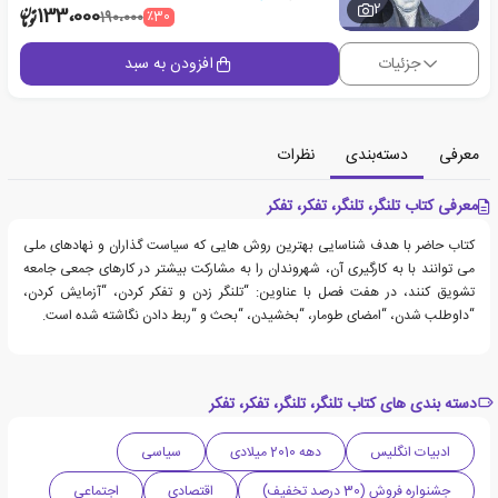
2
133،000
٪30
190،000
جزئیات
افزودن به سبد
معرفی
دسته‌بندی
نظرات
معرفی کتاب تلنگر، تلنگر، تفکر، تفکر
کتاب حاضر با هدف شناسایی بهترین روش هایی که سیاست گذاران و نهادهای ملی
می توانند با به کارگیری آن، شهروندان را به مشارکت بیشتر در کارهای جمعی جامعه
تشویق کنند، در هفت فصل با عناوین: “تلنگر زدن و تفکر کردن، “آزمایش کردن،
“داوطلب شدن، “امضای طومار، “بخشیدن، “بحث و “ربط دادن نگاشته شده است.
دسته بندی های کتاب تلنگر، تلنگر، تفکر، تفکر
ادبیات انگلیس
دهه 2010 میلادی
سیاسی
جشنواره فروش (30 درصد تخفیف)
اقتصادی
اجتماعی