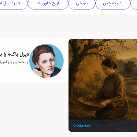
ادبیات چین
تاریخی
تاریخ خاورمیانه
جایزه نوبل ا
«پرل باک» را ب
او نخستین زن آمریکای
ادامه مقاله