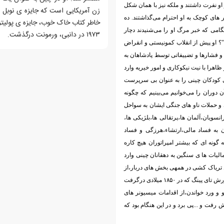
او نفرت داشتند و ملکه نیز با همان شکل
های کوچک به او احترام می‌گذاشتند. ده
امی که خبر مرگ او را می‌شنیدند دچار
۱۹۷۳ در دانبی، ورمونت درگذشت.
؟ او پیش از انقلاب کمونیستی و انقراض
 فشار‌ها و تضییفاتی توسط پادشاهان به
هرا با نیت نیکوکاری و امور خیریه وارد
ی کودکان چینی را به عنوان بی سرپرست
ن دوران را می‌خوانیم می‌بینیم که چگونه
 و حملات ناو های جنگی ایشان به سواحل
نسویان،آلمان ها،پرتقالی ها،بلژیکی ها،
ان به فساد مالی،ارتشاء،هرزگی و فساد
گونه ای که بیشتر امپراتوران هیچ کاره
 مالیات ها ی سنگین به دهقانان چینی وارد
ساط تریاک کشی در همهی بخش های دربار،از
حکومت وحشت و سرکوبی،از دسته بندی ها و توطئه چینی در دربار،از شورش تای پینگ که در ۱۸۵۰ میلادی درگرفت
دو و ورد خواندن،از اقدامات میسیونر های
ش رفت و ...پی برد و در این هنگام بود که