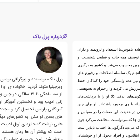
درباره پرل باک
ه باهوش،با استعداد و ثروتمند و دارای
که توصیف همه جانبه و قطعی شخصیت او
 چین محسوب می‌شد. و کشور به درگیری
 انجام یک سلسله اصلاحات و رفورم های
و نیز عدم وابستگی خود را کماکان حفظ
ویرجینیا متولد گردید. خانواده ی او 
 سرزنش می کردند و از حترام به تسوهسی
از سه ماهگی تا ۴۱ سا
گونی‌های اندکی کلا او را با برداشت‌های
زنی ادیب بود و نخستین آموزگار ا
ه با وی برخورد داشته‌اند. او برای چین
آمریکایی پاریس تحصیل کرد و مجددا 
لی در حقیقت این صفات را در مقیاس و
آن جا که می‌توانست مخالفت می‌کرد چون
که می‌دید دگرگونی‌ها اجتناب ناپذیر است
انقلابیون و افراد عجول از او خوششان
منتشر شد. او در چین به عنوان یک 