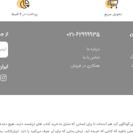
تحویل سریع
پرداخت در 4 قسط
ن
از ج
021-62999935
درباره ما
ل
تماس با ما
همکاری در فروش
ایران
وناگون گرد هم آمده‌اند تا برای کسانی که تمایل به خرید کتاب های ارزشمند دارند، هیچ دغدغه
 باشید که کتابی که خریده اید، ارزش زمانی که برای آن صرف می‌کنید را دارد. ایران‌کتاب، رس