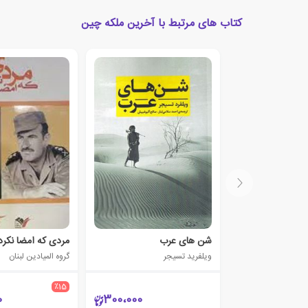
کتاب های مرتبط با آخرین ملکه چین
شن های عرب
مردی که امضا نکرد
ویلفرید تسیجر
گروه المیادین لبنان
٪15
0
300،000