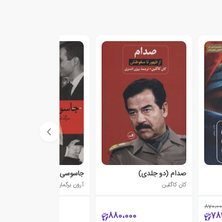
صدام (دو جلدی)
جاسوسی که سقوط کرد
کان کاگلین
آرون برگمان
870،00
130،000
880،000
78