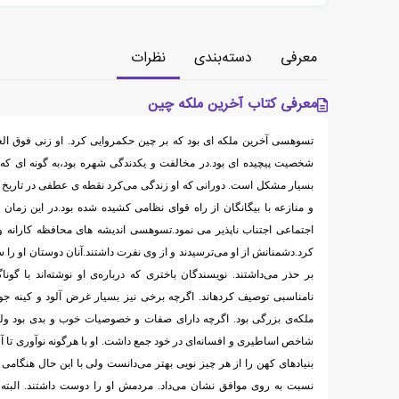
معرفی
دسته‌بندی
نظرات
معرفی کتاب آخرین ملکه چین
تسوهسی آخرین ملکه ای بود که بر چین حکمروایی کرد. او زنی فوق العاد
شخصیت پیچیده ای بود.در مخالفت و یکدندگی شهره بود،به گونه ای 
بسیار مشکل است. دورانی که او زندگی می‌کرد نقطه ی عطفی در تاریخ
و منازعه با بیگانگان از راه قوای نظامی کشیده شده بود.در این زمان
اجتماعی اجتناب ناپذیر می نمود.تسوهسی اندیشه های محافظه کارانه 
کرد.دشمنانش از او می‌ترسیدند و از وی نفرت داشتند.آنان دوستان او را
بر حذر می‌داشتند. نویسندگان باختری که درباره‌ی او نوشته‌اند با گونا
نامناسبی توصیف کردهاند. اگرچه برخی نیز بسیار غرض آلود و کینه جویان
ملکه‌ی بزرگی بود. اگرچه دارای صفات و خصوصیات خوب و بدی بود و
شاخص اساطیری و افسانه‌ای در خود جمع داشت. او با هرگونه نوآوری تا 
بنیاد‌های کهن را از هر چیز نویی بهتر می‌دانست ولی با این حال هنگامی 
نسبت به روی موافق نشان می‌داد. مردمش او را دوست داشتند. البته 