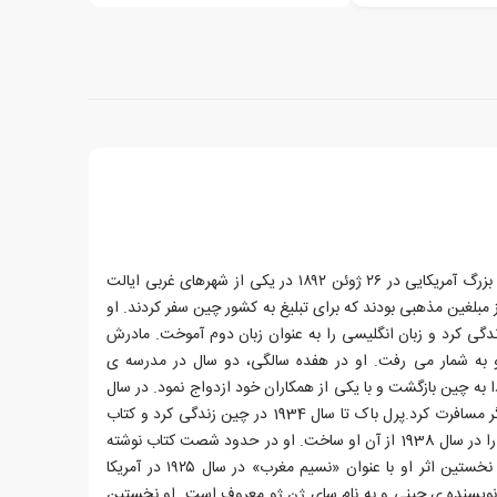
پرل باک، نویسنده و بیوگرافی نویس بزرگ آمریکایی در ۲۶ ژوئن ۱۸۹۲ در یکی از شهرهای غربی ایالت
از مبلغین مذهبی بودند که برای تبلیغ به کشور چین سفر کردند. او
لگی در چین زندگی کرد و زبان انگلیسی را به عنوان زبان دوم آموخت. مادرش
و به شمار می رفت. او در هفده سالگی، دو سال در مدرسه ی
به چین بازگشت و با یکی از همکاران خود ازدواج نمود. در سال
های بعدی او مکررا به کشورهای دیگر مسافرت کرد.پرل باک تا سال 1934 در چین زندگی کرد و کتاب
هایی نوشت که جایزه ی نوبل ادبیات را در سال 1938 از آن او ساخت. او در حدود شصت کتاب نوشته
است که بیشتر آن ها رمان هستند. نخستین اثر او با عنوان «نسیم مغرب» در سال ۱۹۲۵ در آمریکا
نویسنده ی چینی و به نام سای ژن ژو معروف است. او نخستین