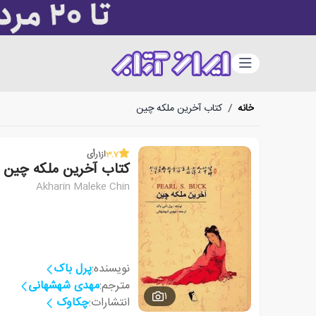
دسته‌بندی
خانه
/
کتاب آخرین ملکه چین
3.7
از
1
رأی
کتاب آخرین ملکه چین
Akharin Maleke Chin
نویسنده:
پرل باک
مترجم:
مهدی شهشهانی
1
انتشارات:
چکاوک