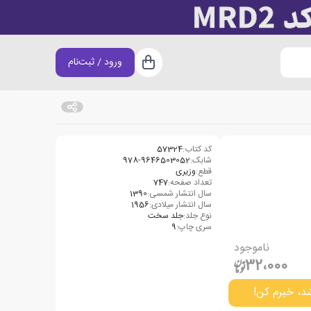
ورود / ثبت‌نام
سبد خرید
کد کتاب:
57324
شابک:
978-9646503052
قطع:
وزیری
تعداد صفحه:
747
سال انتشار شمسی:
1390
سال انتشار میلادی:
1956
نوع جلد:
جلد سخت
سری چاپ:
9
ناموجود
32،000
د، خبرم کن!