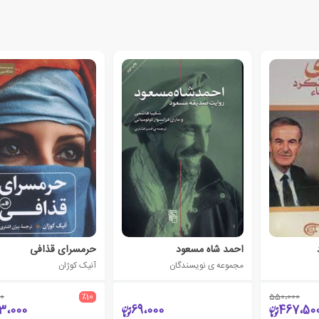
احمد شاه مسعود
حرمسرای قذافی
مجموعه ی نویسندگان
آنیک کوژان
0
٪10
550،000
3،000
69،000
467،50