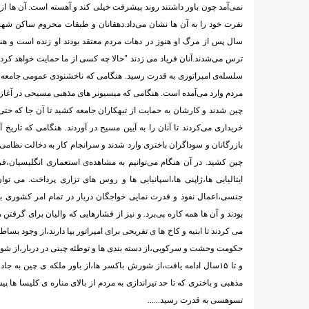
نمی‌آمد چون باور داشتند روند پیشرفت خیلی کند و آهسته است. آن ها از 
نفرت خود را به آن ها نشان می‌داد.دهقانان و طبقات محروم ساکن شهر 
سال پس از مرگ او هنوز در دهات مردم معتقد بودند او زنده است و هنگ
ترس می‌شدند.آنان فریاد می زدند "حالا چه کسی از ما حمایت خواهد کرد"
سلسله‌ی امپراتوری به قدرت رسید. هنگامی که ناخشنودی عمومی جامعه و
مردم وارد می‌آمده است. هنگامی که میسیونر های مذهبی مسیحی در آغاز ظا
چین شدند و کارشان به حمایت از تبهکاران جامعه کشید تا آن جا که حت
خریداری می‌کردند تا آنان را به آیین مسیح در آوردند. هنگامی که تاریخ آ
بازرگانان و سوداگران باختری وارد شدند و سرانجام کار به دخالت نظامی
چین کشید. در آن هنگام می‌توانیم به مشاهده‌ی استعماری انگلیسیان،فرا
ایتالیایی ها،ژاپنی ها،اسپانیایی ها و روس های تزاری پرداخت. می تو
جنسی،اعمال نفوذ و قدرت نمایی خواجگان دربار در تمام امر کشوری به 
بودند و آن ها همه کاره پی‌برد. و نیز از فشار‌هایی که والیان برای گرفتن
می کردند تا ابنیه و کاخ ها ی تفریحی برای امپراتور بپا دارند،از وجود ب
و تا ۱۵سال ادامه یافت،از شورش باکسر ها،از باور ملکه ی چین به جا
مذهبی و باختری که تا حد تیراندازی به مردم از بالای مناره ی کلیسا ها پی
تسوهسی به قدرت رسید......