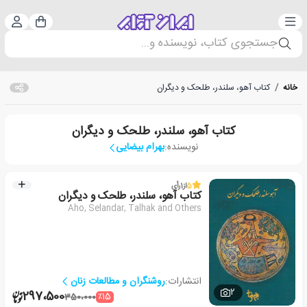
دسته‌بندی
ورود 
سبد خرید
جستجوی کتاب، نویسنده و...
خانه
/
کتاب آهو، سلندر، طلحک و دیگران
کتاب آهو، سلندر، طلحک و دیگران
نویسنده:
بهرام بیضایی
5
از
1
رأی
کتاب آهو، سلندر، طلحک و دیگران
Aho, Selandar, Talhak and Others
انتشارات:
روشنگران و مطالعات زنان
2
297،500
٪15
350،000