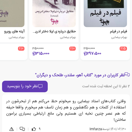
فیلم در فیلم
حقایق درباره ی لیلا دختر ادریس
آینه های روبرو
بهرام بیضایی
بهرام بیضایی
بهرام بیضایی
٪10
350،000
٪10
350،000
٪15
315،000
297،500
نظر کاربران در مورد "کتاب آهو، سلندر، طلحک و دیگران"
نظر خود را بنویسید
2
نظر تا این لحظه ثبت شده است
وقتی کتاب‌های استاد بیضایی رو میخونم حظ می‌کنم هم از تبحرشون در
استفاده از کلمات و هم نگاهشون و هم زمان تاسف هم میخورم واقعا حیفه
که هم عصر چنین نخبه ای هستیم ولی مانع ارتباطی بسیاری برامون
ساختن!
1401/06/30
|
توسط
Imfarza
9
|
|