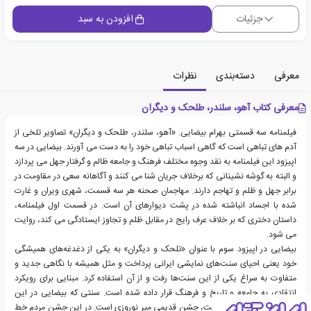
جزئیات
افزودن به سبد
معرفی
دسته‌بندی
نظرات
معرفی کتاب آهو، سلندر، طلحک و دیگران
فیلمنامه سه قسمتی بهرام بیضایی. «آهو، سلندر، طلحک و دیگران» تصاویر تلخی از
آدم های تباهی است که گاهی اسباب تباهی خود را به دست می آورند. بیضایی در سه
اپیزود این فیلمنامه به نقد وجوه مختلف فرهنگ و جامعه ظالم و گرفتار جهل می پردازد
و البته به گوشه نشینانی که برخلاف جریان شنا می کنند و آگاهانه سعی در مقاومت در
برابر جهل و ظلم و تهاجم دارند. مهاجمان صحنه هر سه قسمت، شهری ویران و غارت
شده با اجساد انباشته شده در پشت دیوارهای آن است. در قسمت اول فیلمنامه،
داستان دختری که بر خلاف عرف رایج در مقابل ظلم و تجاوز ایستادگی می کند، روایت
می شود.
بیضایی در اپیزود سوم با عنوان «تلحک و دیگران» به یکی از دغدغه‌های همیشگی
خود یعنی احیای سنت‌های نمایشی ایرانی پرداخت و مثل همیشه با نگاهی جدید و
متفاوت به سراغ یکی از این سنت‌ها رفت و از آن استفاده کرد. مبنایی برای رویکرد
انتقادی به جامعه و تاریخ و فرهنگ قرار داده شده است. سنتی که بیضایی در این
قسمت از آن وام گرفته است، جشن قدیمی میر نوروزی است. در این جشن مردم خط