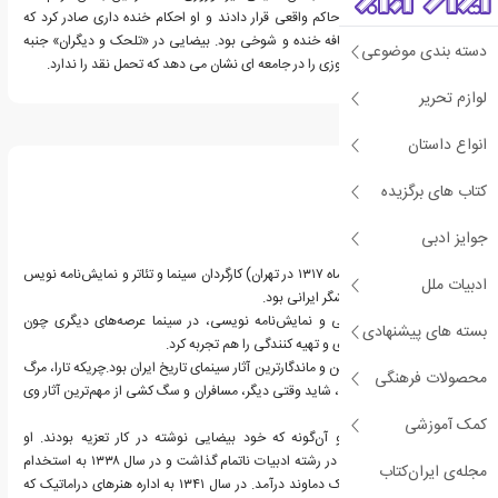
کشی دروغین را به جای حاکم واقعی قرار دادند و او احکام خنده داری صادر کرد که
حاوی نکات انتقادی در لفافه خنده و شوخی بود. بیضایی در «تلحک و دیگران» جنبه
دسته بندی موضوعی
غم انگیز سرنوشت میر نوروزی را در جامعه ای نشان می دهد که تحمل نقد را ندارد.
لوازم تحریر
درباره بهرام بیضایی
انواع داستان
کتاب های برگزیده
جوایز ادبی
بهرام بیضایی (زاده ۵ دی‌ماه ۱۳۱۷ در تهران) کارگردان سینما و تئاتر و نمایش‌نامه نویس
ادبیات ملل
و فیلمنامه نویس و پژوهشگر ایرانی بود.‏‏
بیضایی علاوه بر کارگردانی و نمایش‌نامه نویسی، در سینما عرصه‌های دیگری چون
بسته های پیشنهادی
تدوین، ساخت عنوان بندی و تهیه کنندگی را هم تجربه کرد.‏
وی کارگردان برخی از بهترین و ماندگارترین آثار سینمای تاریخ ایران بود.چریکه تارا، مرگ
محصولات فرهنگی
یزدگرد، باشو غریبه کوچک، شاید وقتی دیگر، مسافران و سگ کشی از مهم‌ترین آثار وی
هستند.‏
کمک آموزشی
خانواده‌اش اهل کاشان و آن‌گونه که خود بیضایی نوشته در کار تعزیه بودند. او
تحصیلات دانشگاهیش را در رشته ادبیات ناتمام گذاشت و در سال ۱۳۳۸ به استخدام
مجله‌ی ایران‌کتاب
اداره کل ثبت اسناد و املاک دماوند درآمد. در سال ۱۳۴۱ به اداره هنرهای دراماتیک که