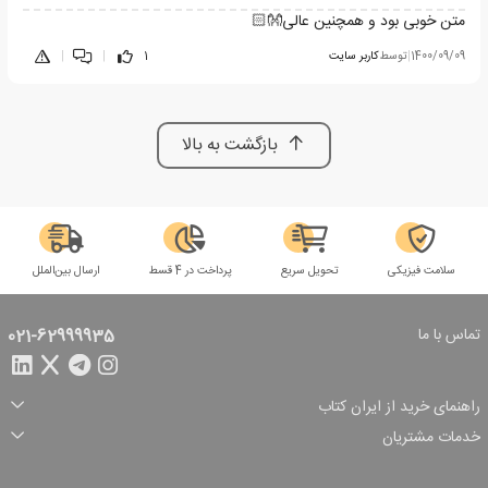
متن خوبی بود و همچنین عالی👐🏻
1400/09/09
|
توسط
کاربر سایت
1
|
|
بازگشت به بالا
سلامت فیزیکی
تحویل سریع
پرداخت در 4 قسط
ارسال بین‌الملل
تماس با ما
021-62999935
راهنمای خرید از ایران کتاب
ثبت سفارش
شیوه پرداخت
خدمات مشتریان
تخفیف‌های خرید
شرایط ارسال سفارش
درباره ما
شرایط استفاده
حریم خصوصی
پیگیری سفارش
بازگرداندن سفارش
پرسش‌های متداول