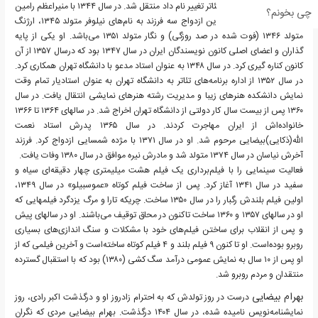
بعدها به اداره برنامه‌های تئاتر تغییر نام داد منتقل شد. در سال ۱۳۴۴ با منیراعظم رامین
چی بخونم؟
فر ازدواج کرد که حاصل این ازدواج سه فرزند به نام‌های نیلوفر متولد ۱۳۴۵، ارژنگ
متولد ۱۳۴۶ (فوت شده در صد روزگی) و نگار متولد ۱۳۵۱ می‌باشد. او یکی از پایه
گذاران و اعضای اصلی کانون نویسندگان ایران در سال ۱۳۴۷ بود که درسال ۱۳۵۷ از آن
کانون کناره گیری کرد. در سال ۱۳۴۸ به عنوان استاد مدعو با دانشگاه تهران همکاری کرد.
در سال ۱۳۵۲ از اداره برنامه‌های تئاتر به دانشگاه تهران به عنوان استادیار تمام وقت
نمایش دانشکده هنرهای زیبا و مدیریت رشته هنرهای نمایشی انتقال یافت. در سال
۱۳۶۰ پس از بیست سال کار دولتی از دانشگاه تهران اخراج شد. در سالهای ۱۳۶۴ تا ۱۳۶۶
خانواده‌اش از ایران مهاجرت کردند. در سال ۱۳۶۵ پدرش استاد نعمت
الله(ذکایی)بیضایی مرحوم شد. او در سال ۱۳۷۱ با مژده شمسایی ازدواج کرد. فرزند
آخرش نیاسان در سال ۱۳۷۴ متولد شد و مادرش نیره موافق در سال ۱۳۸۰ وفات یافت.‏
فعالیت سینمایی را با فیلم‌برداری یک فیلم هشت میلیمتری چهار دقیقه‌ای سیاه و
سفید در سال ۱۳۴۱ آغاز کرد. پس از ساخت فیلم کوتاه «عموسبیلو» در سال ۱۳۴۹،
اولین فیلم بلندش رگبار را در سال ۱۳۵۰ ساخت. چریکه تارا و مرگ یزدگرد فیلمهایی که
او در سالهای ۱۳۵۷ و ۱۳۶۰ ساخت تاکنون در محاق توقیف می‌باشند. او در سالهای پیش
و پس از انقلاب برای ساختن فیلم‌های خود با مشکلات و سنگ اندازی‌های بسیاری
روبرو بوده‌است. او تا کنون ۹ فیلم بلند و ۴ فیلم کوتاه ساخته‌است و آخرین فیلمی که از
او پس از ۱۰ سال به نمایش عمومی درآمد سگ کشی (۱۳۸۰) بود که با استقبال گسترده
منتقدان و مردم روبرو شد.
بهرام بیضایی
درست در روز تولدش که به احترام زادروز او و درگذشت اکبر رادی، روز
نمایشنامه‌نویس نامیده شده، در سال ۱۴۰۴ درگذشت. بهرام بیضایی مردی که نگران