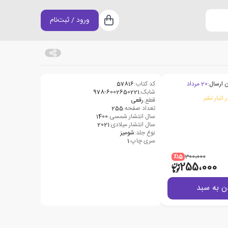
ورود / ثبت‌نام
سبد خرید
 ارسال:
20 مرداد
کد کتاب:
57816
شابک:
978-6002650221
 انبار نشر
قطع:
رقعی
تعداد صفحه:
255
سال انتشار شمسی:
1400
سال انتشار میلادی:
2021
نوع جلد:
شومیز
سری چاپ:
1
٪15
300،000
255،000
ن به سبد