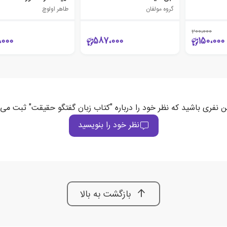
گروه مولفان
طاهر اولوچ
200،000
،000
587،000
150،000
ن نفری باشید که نظر خود را درباره "کتاب زبان گفتگو حقیقت" ثبت می‌
نظر خود را بنویسید
بازگشت به بالا