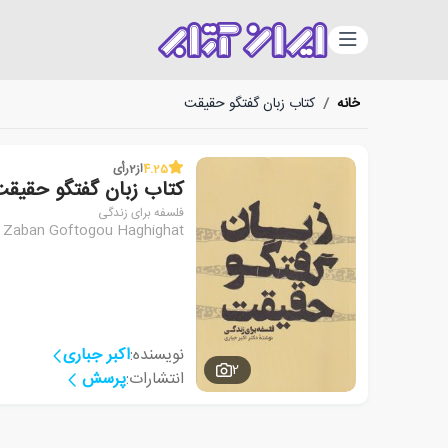
دسته‌بندی
خانه
/
کتاب زبان گفتگو حقیقت
4.25
از
2
رأی
کتاب زبان گفتگو حقیق
فلسفه برای زندگی
Zaban Goftogou Haghighat
نویسنده:
اکبر جباری
2
انتشارات:
پرسش