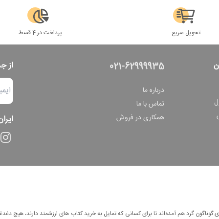
تحویل سریع
پرداخت در 4 قسط
ن
از ج
021-62999935
درباره ما
ل
تماس با ما
همکاری در فروش
ایران
وناگون گرد هم آمده‌اند تا برای کسانی که تمایل به خرید کتاب های ارزشمند دارند، هیچ دغدغه