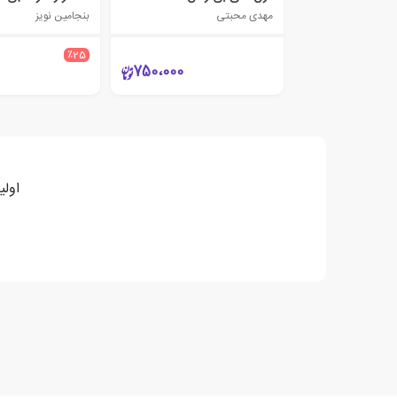
مهدی محبتی
بنجامین نویز
٪25
750،000
اولی