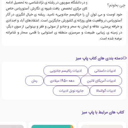
سپس به پاریس سفر کرد و در دانشگاه سوربون در رشته ی نژادشناسی به تحصیل ادامه
چی بخونم؟
داد و در ادیان قدیم آمریکای مرکزی تخصص یافت.شیوه ی نگارش آستوریاس خاص
خود اوست و می توان آن را «رئالیسم جادویی» نامید. ریشه ی خیال انگیزی در آثار
آستوریاس در واقعیت های روزانه ی کشورش جایگزین است. اعتقادهای آباء و اجدادی
و خرافه پرستی، علاقه و ایمان به سحر و جادو از سوئی و فقر و بینوایی از سوی دیگر،
در زمینه ی زیبایی طبیعت و سرسبزی منطقه ی استوایی با قلمی سحار و شاعرانه
عرضه شده است.
دسته بندی های کتاب پاپ سبز
ادبیات داستانی
ادبیات رئالیسم جادویی
ادبیات آمریکای لاتین
دهه 1950 میلادی
رمان
ادبیات گواتمالا
جایزه نوبل ادبیات
کتاب های مرتبط با پاپ سبز