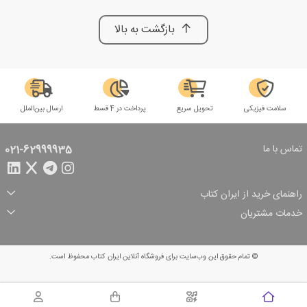
بازگشت به بالا
سلامت فیزیکی
تحویل سریع
پرداخت در 4 قسط
ارسال بین‌الملل
تماس با ما
021-62999935
راهنمای خرید از ایران کتاب
ثبت سفارش
شیوه پرداخت
خدمات مشتریان
تخفیف‌های خرید
شرایط ارسال سفارش
درباره ما
شرایط استفاده
حریم خصوصی
پیگیری سفارش
بازگرداندن سفارش
پرسش‌های متداول
© تمام حقوق این وب‌سایت برای فروشگاه آنلاین ایران کتاب محفوظ است.
سبد خرید