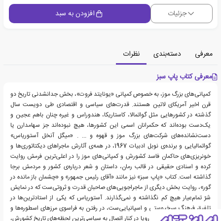
جزئیات
افزودن به سبد
معرفی
دسته‌بندی
نظرات
معرفی کتاب پاپ سبز
کمپانی‌های بزرگ موز، به خصوص کمپانی «یونایتد فروت»، بخش جدانشدنی تاریخ دو
قرن اخیر آمریکای لاتین هستند. قدرت‌های سیاسی و اقتصادی طی دویست سال
گذشته در کشورهایی مثل گواتمالا، کاستاریکا، هندوراس و غیره چنان باهم عجین و
یک‌دست بوده‌اند که حکمرانان اسمی این کشورها، هیچ نبوده‌اند جز سهامدارن یا
دست‌نشانده‌های شرکت‌های بزرگ موز و قهوه و ... . «میگل آنخل آستوریاس»
گواتمالیایی و برنده‌ی نوبل ادبیات‌ 1967، در همه‌ی آثارش ماجراهای دیکتاتوری‌ها و
خونریزی‌های حاکمان فاسد کشورش و کمپانی‌های موز را در اعلی‌ترین فرمش روایت
کرده و اسنادی حقیقی در قالب رمان‌، داستان‌ و شعر درباره‌ی کشور و مردمش برجا
گذاشته است. کتاب «پاپ سبز» نیز مانند «آقای رئیس جمهور» و «چشمان باز مانده در
گور»، روایت بخش دیگری از ماجراجویی‌های صاحبان قدرت و ثروتی‌ست که در نمایش
شرّ تمام‌عیار هیچ کم نگذاشته و نمی‌گذارند. آستوریاس که یکی از استاد‌ترین‌ها در
تلفیق فرهنگ سرخپوستی و اسپانیایی‌ست، در رفتن به فراسوی مرزهای اسطوره‌ها و
افسانه‌ها و بازی با خیال و رویا در کنار اتصال به سیاسی‌ترین لحظه‌های تاریخ کشورش،