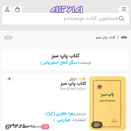
دسته‌بندی
ورود 
سبد خرید
جستجوی کتاب، نویسنده و...
خانه
/
کتاب پاپ سبز
کتاب پاپ سبز
نویسنده:
میگل انخل استوریاس
2.25
از
2
رأی
کتاب پاپ سبز
the green pope
مترجم:
زهرا خانلری (کیا)
انتشارات:
خوارزمی
1
293،250
٪15
345،000