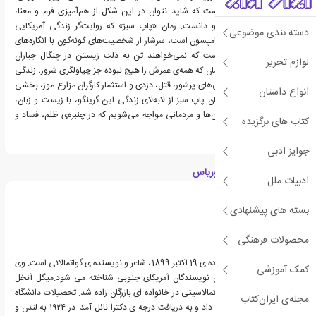
چنان یگانه و بی‌رقیب است که شاید نتوان در این شکل از هم‌آمیزی فرم و معنا،
نویسنده‌ای را هم‌سنگ او دانست. رمان «پاپ سبز» که روایت‌گر زندگی آمریکایی
دسته بندی موضوعی
مهاجری به نام جو میکر تامپسون است، سرشار از شخصیت‌های گونه‌گون با انگاره‌های
برابری‌خواهانه و انقلابی‌ست که نمی‌خواهند تن به ذلت زیستن در چنگال جباران
لوازم تحریر
بدهند. شخصیت اصلی رمان که همه‌ی عمرش را هیچ نبوده جز چپاولگری شرور، زندگی
پر پیچ‌وخمی دارد که عشق‌های پرشور، قتل، دزدی و استثمار کارگران مزارع موز، بخشی
انواع داستان
از آن است. در گیرودار رمان پاپ سبز از لابه‌لای زندگی این گرینگو، با زیست و زبان،
فرهنگ و سیاست سرزمین‌ها و مردمانی مواجه می‌شویم که در چنبره‌ی ظلم، فساد و
کتاب های برگزیده
تباهی رو به نابودی‌اند.
جوایز ادبی
درباره میگل انخل استوریاس
ادبیات ملل
بسته های پیشنهادی
محصولات فرهنگی
میگل آنخل آستوریاس، زاده ی 19 اکتبر 1899، شاعر و نویسنده ی گواتمالائی است. وی
کمک آموزشی
به عنوان یکی از بزرگترین نویسندگان آمریکای جنوبی شناخته می شود.میگل آنخل
آستوریاس در ۱۸۹۹ در گواتمالاسیتی در خانواده ای بازرگان زاده شد. تحصیلات دانشگاه
مجله‌ی ایران‌کتاب
را در رشته ی حقوق انجام داد و به دریافت درجه ی دکترا نائل آمد. در ۱۹۲۴ به لندن و