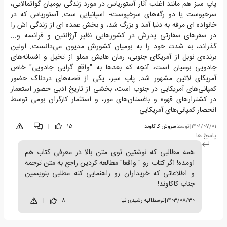
پاپ سبز هم مانند اغلب آثار آستوریاس در مورد زندگی بومیان گواتمالایی،
سرخپوست یا دو رگه‌های سرخپوست- اسپانیایی ست. آستوریاس که در
خانواده ای مرفه به دنیا آمد و بزرگ شد، و بخش عمده ای از زندگی اش را
در سفرهای سفارتی پدرش در کشورهایی نظیر آرژانتین و فرانسه و...
گذراند، به شدت خود را به بومیان کشورش مدیون می‌دانست. اولین
برنده‌ی نوبل از آمریکای جنوبی، رمان هایش مملو از تخیل و افسانه‌های
جادویی بومیان است، آنچه که بعدها به "واقع گرایی جادویی" خاص
آمریکای لاتین مشهور شد. پاپ سبز، یکی از قصه‌های دردناک حضور
کمپانی‌های آمریکایی در جنوب است، بخشی از تاریخ ادبی حضور استعمار
در کشتزارهای قهوه و باغستان‌های موز، و استثمار کارگران بومی توسط
انحصار کمپانی‌های آمریکایی.
1401/07/01
|
توسط
سروش كاكاوند
15
|
|
پاسخ ها
همه مطالبی که نوشتین توی متن بالا در معرفی کتاب هم
اومده! اگر کتاب رو " واقعا" مطالعه کردین راجع به متن ترجمه
و اطلاعاتی که خریداران رو راهنمایی کنه مطلبی بنویسین
جناب کاکاوند!
1403/08/30
|
توسط
الهه رشیدی نیا
8
|