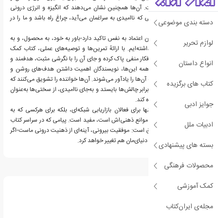
نزدیک‌تر شدن به موفقیت. آن‌ها همچنین نشان می‌دهند که انگیزه و انرژی درونی
چطور می‌تواند در روزهایی که ناامیدی به سراغمان می‌آید، چراغ راه باشد و ما را در
دسته بندی موضوعی
مسیر نگه دارد.
این اثر همچنین بر ساختن اعتماد به نفس تاکید دارد-باور به خود، به محصول، و به
لوازم تحریر
مسیری که در آن قدم گذاشته‌ایم. با ارائهٔ تمرین‌ها و توصیه‌های عملی، کتاب کمک
می‌کند تا ذهن خود را از افکار منفی پاک کرده و جای آن را با نگرشی مثبت، هدفمند و
انواع داستان
آینده‌نگر پر کنیم. در کنار همه این‌ها، نویسندگان اهمیت داشتن هدف‌های روشن و
برنامه‌ریزی برای رسیدن به آن‌ها را یادآور می‌شوند. آن‌ها خواننده را تشویق می‌کنند که
کتاب های برگزیده
با پشتکار و ثبات قدم، در برابر چالش‌ها بایستد و به‌جای ناامیدی، از سختی‌ها به‌عنوان
پله‌هایی برای رشد استفاده کند.
جوایز ادبی
در نهایت، این کتاب نه‌تنها برای فعالان بازاریابی شبکه‌ای، بلکه برای هرکسی که به
دنبال رشد فردی و غلبه بر موانع ذهنی‌اش است، مفید است. پیامی که در سراسر کتاب
ادبیات ملل
جریان دارد ساده ولی عمیق است: موفقیت بیرونی، آینه‌ای از ذهنیت درونی ماست-اگر
ذهنیت‌مان را تغییر دهیم، دنیای‌مان هم تغییر خواهد کرد.
بسته های پیشنهادی
محصولات فرهنگی
درباره کیث شرایتر
کمک آموزشی
مجله‌ی ایران‌کتاب