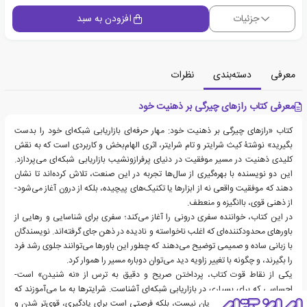
جزئیات
افزودن به سبد
معرفی
دسته‌بندی
نظرات
معرفی کتاب رازهای چیرگی بر ذهنیت خود
کتاب «رازهای چیرگی بر ذهنیت خود: مهار حرفه‌ای بازاریابی شبکه‌ای خود را بدست
بگیرید» نوشتۀ کیث شرایتر و تام شرایتر، اثری الهام‌بخش و کاربردی است که به نقش
کلیدی ذهنیت در مسیر موفقیت در دنیای پرفرازونشیب بازاریابی شبکه‌ای می‌پردازد.
این دو نویسنده با بهره‌گیری از سال‌ها تجربه در این صنعت، تلاش کرده‌اند تا نشان
دهند که موفقیت واقعی نه از ابزارها یا تکنیک‌های پیچیده، بلکه از درون آغاز می‌شود-
از ذهنی قوی، باانگیزه و منعطف.
در این کتاب، خواننده سفری درونی را آغاز می‌کند؛ سفری برای شناسایی و رهایی از
باورهای محدودکننده‌ای که اغلب ناخواسته و نادیده در ذهن جای گرفته‌اند. نویسندگان
با زبانی ساده و صمیمی توضیح می‌دهند که چطور این باورها می‌توانند جلوی رشد فرد
را بگیرند، و چگونه با تغییر زاویه دید می‌توان دوباره مسیر را هموار کرد.
یکی از نقاط قوت کتاب، پرداختن صریح و دقیق به ترس از «نه شنیدن» است-
احساسی که برای بسیاری در بازاریابی شبکه‌ای آشناست. شرایترها به ما می‌آموزند که
هر جواب منفی نه تنها پایان نیست، بلکه فرصتی است برای یادگیری، قوی‌تر شدن و