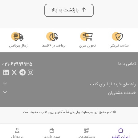
بازگشت به بالا
سلامت فیزیکی
تحویل سریع
پرداخت در 4 قسط
ارسال بین‌الملل
تماس با ما
021-62999935
راهنمای خرید از ایران کتاب
ثبت سفارش
شیوه پرداخت
خدمات مشتریان
تخفیف‌های خرید
شرایط ارسال سفارش
درباره ما
شرایط استفاده
حریم خصوصی
پیگیری سفارش
بازگرداندن سفارش
پرسش‌های متداول
© تمام حقوق این وب‌سایت برای فروشگاه آنلاین ایران کتاب محفوظ است.
سبد خرید
ایران کتاب
دسته‌بندی
سبد خرید
پروفایل