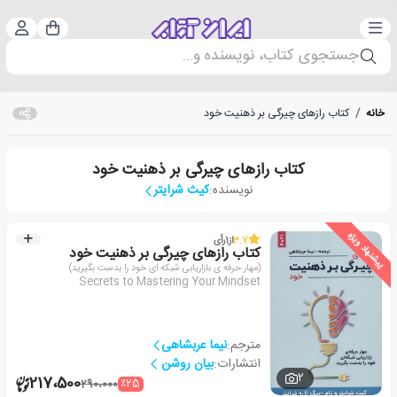
دسته‌بندی
ورود 
سبد خرید
جستجوی کتاب، نویسنده و...
خانه
/
کتاب رازهای چیرگی بر ذهنیت خود
کتاب رازهای چیرگی بر ذهنیت خود
نویسنده:
کیث شرایتر
پیشنهاد ویژه
3.7
از
1
رأی
کتاب رازهای چیرگی بر ذهنیت خود
(مهار حرفه ی بازاریابی شبکه ای خود را بدست بگیرید)
Secrets to Mastering Your Mindset
مترجم:
نیما عربشاهی
انتشارات:
بیان روشن
2
217،500
٪25
290،000