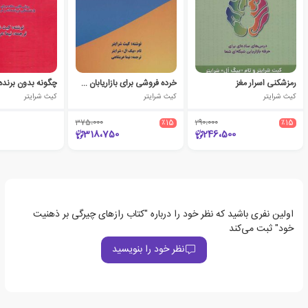
رمزشکنی اسرار مغز
خرده فروشی برای بازاریابان شبکه ای
کیث شرایتر
کیث شرایتر
کیث شرایتر
375،000
٪15
290،000
٪15
318،750
246،500
اولین نفری باشید که نظر خود را درباره "کتاب رازهای چیرگی بر ذهنیت
خود" ثبت می‌کند
نظر خود را بنویسید