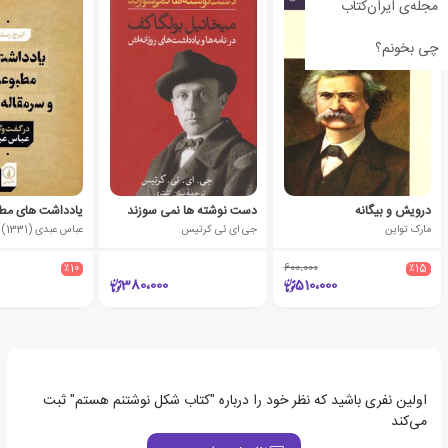
مجله‌ی ایران‌کتاب
چی بخونم؟
درویش و بیگانه
دست نوشته ها نمی سوزند
مارک تواین
جی ای ئی کرتیس
عباس عبدی (1331)
٪10
600،000
٪15
380،000
510،000
اولین نفری باشید که نظر خود را درباره "کتاب شکل نوشتنم هستم" ثبت
می‌کند