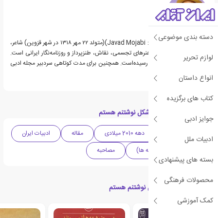
دسته بندی موضوعی
جواد مجابی (به انگلیسی: Javad Mojabi)(متولد ۲۲ مهر ۱۳۱۸ در شهر قزوین) شاعر،
نویسنده، منتقد ادبی و هنرهای تجسمی، نقاش، طنزپرداز و روزنامه‌نگار ایرانی است.
لوازم تحریر
از او آثار متعددی به چاپ رسیده‌است. همچنین برای مدت کوتاهی سردبیر مجله ادبی
دنیای سخن بود.
انواع داستان
کتاب های برگزیده
دسته بندی های کتاب شکل نوشتنم هستم
جوایز ادبی
ادبیات معاصر
دهه 2010 میلادی
مقاله
ادبیات ایران
ادبیات ملل
مجموعه مکاتبات (نامه ها)
مصاحبه
بسته های پیشنهادی
محصولات فرهنگی
کتاب های مرتبط با شکل نوشتنم هستم
کمک آموزشی