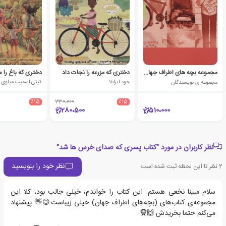
مجموعه بچه های اطراف جهان(۶ جلدی)
دختری که مزرعه را نجات داد
دختری که باغ را س
مجموعه ی نویسندگان
جود ایزابلا
کیتی اسمیت میلوی
٪15
330،000
٪15
280،500
510،000
نظر کاربران در مورد "کتاب پسری که صدای خرس ها شد"
نظر خود را بنویسید
2
نظر تا این لحظه ثبت شده است
سلام مبینا نخعی هستم. این کتاب را خواندم، خیلی جالب بود، کلا این
مجموعه‌ی کتاب‌های (بچه‌های اطراف جهان) خیلی زیباست😉👋 پیشنهاد
می‌کنم حتما بخریدش 🙌🧕