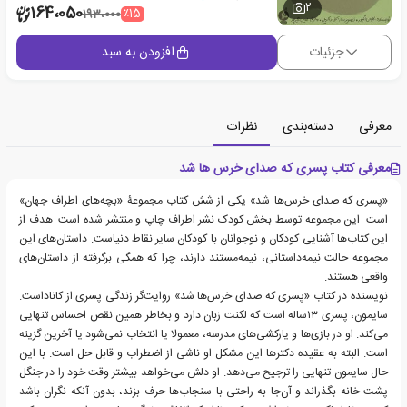
2
164،050
٪15
193،000
جزئیات
افزودن به سبد
معرفی
دسته‌بندی
نظرات
معرفی کتاب پسری که صدای خرس ها شد
«پسری که صدای خرس‌ها شد»‌ یکی از شش کتاب مجموعۀ «بچه‌های اطراف جهان»
است. این مجموعه توسط بخش کودک نشر اطراف چاپ و منتشر شده است. هدف از
این کتاب‌ها آشنایی کودکان و نوجوانان با کودکان سایر نقاط دنیاست. داستان‌های این
مجموعه حالت نیمه‌داستانی، نیمه‌مستند دارند، چرا که همگی برگرفته از داستان‌های
واقعی هستند.
نویسنده در کتاب «پسری که صدای خرس‌‌ها شد»‌ روایت‌گر زندگی پسری از کاناداست.
سایمون، پسری ۱۳ساله است که لکنت زبان دارد و بخاطر همین نقص احساس تنهایی
می‌کند. او در بازی‌ها و یارکشی‌های مدرسه، معمولا یا انتخاب نمی‌شود یا آخرین گزینه‌
است. البته به عقیده دکتر‌ها این مشکل او ناشی از اضطراب و قابل حل است. با این
حال سایمون تنهایی را ترجیح می‌دهد. او دلش می‌خواهد بیشتر وقت خود را در جنگل
پشت خانه بگذراند و آن‌جا به راحتی با سنجاب‌ها حرف بزند، بدون آنکه نگران باشد