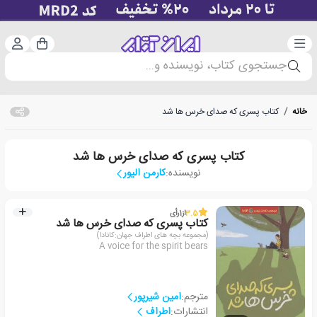
دسته‌بندی
ورود 
سبد خرید
جستجوی کتاب، نویسنده و...
خانه
/
کتاب پسری که صدای خرس ها شد
کتاب پسری که صدای خرس ها شد
نویسنده:
کارمن الیور
3.5
از
1
رأی
کتاب پسری که صدای خرس ها شد
(مجموعه بچه های اطراف جهان:کانادا)
A voice for the spirit bears
مترجم:
امین شیرپور
انتشارات:
اطراف