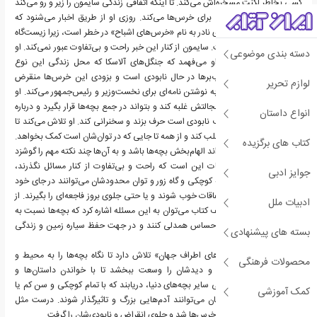
کسی بخاطر لکنت مسخره‌اش می‌کند. تا اینکه اتفاقی زندگی سایمون را زیر و رو می‌کند
و او را تبدیل به قهرمانی برای خرس‌ها می‌کند. روزی او از طریق اخبار می‌شنود که
زندگی گونه‌ای از خرس‌های نادر به نام «خرس‌های اشباح»‌ در خطر است، زیرا زیست‌گاه
آن‌ها، در حال نابودی است. سایمون از کنار این خبر راحت و بی‌تفاوت عبور نمی‌کند. او
دسته بندی موضوعی
نگران خرس‌ها می‌شود. او می‌فهمد که جنگل‌های آلاسکا که محل زندگی این نوع
خرس‌هاست، توسط چوب‌برها در حال نابودی است و بزودی این خرس‌ها منقرض
لوازم تحریر
می‌شوند. سایمون شروع به نوشتن نامه‌ای برای نخست‌وزیر و رئیس‌جمهور می‌کند. او
تلاش می‌کند بر ترس و خجالتش غلبه کند و بتواند در جمع بچه‌ها قرار بگیرد و درباره
انواع داستان
زندگی خرس‌ها که در شرف نابودی است حرف بزند و سخنرانی کند. او تلاش می‌کند تا
توجه‌ها را به این مسئله جلب کند و از همه تا جایی که در توان‌شان است کمک بخواهد.
کتاب های برگزیده
این کتاب تصویری، می‌تواند الهام‌بخش بچه‌ها باشد و به آن‌ها چند نکته مهم را گوشزد
کند؛ یکی از مهم‌ترین نکات این است که راحت و بی‌تفاوت از کنار مسائل نگذرند،
جوایز ادبی
همچنین بدانند که با همۀ کوچکی و گاه زور و توان محدود‌شان می‌توانند در جای خود
تاثیرگذار باشند و باعث اتفاقات خوب شوند و یا حتی جلوی بروز فاجعه‌ای را بگیرند. از
ادبیات ملل
دیگر نکات آموزنده و ظریف کتاب می‌توان به این مسئله اشاره کرد که بچه‌ها نسبت به
محیط‌زیست و حیوانات احساس همدلی کنند و در جهت حفظ سیاره زمین و زندگی
بسته های پیشنهادی
حیوانات فعالیت کنند.
کتاب‌های مجموعۀ «بچه‌های اطراف جهان»‌ تلاش دارد تا نگاه بچه‌ها را به محیط و
محصولات فرهنگی
پیرامون‌شان عمیق‌تر کند و دید‌شان را وسعت ببخشد تا با خواندن داستان‌ها و
روایت‌های واقعی از زندگی سایر بچه‌های دنیا، دریابند که با تمام کوچکی و سن کم‌ یا
کمک آموزشی
حتی نقص و کمبود‌هایشان می‌توانند آدم‌هایی بزرگ و تاثیرگذار شوند.‌ درست مثل
سایمون که قهرمان زندگی خرس‌ها شد و جلوی انقراض و نابودی‌شان را گرفت.