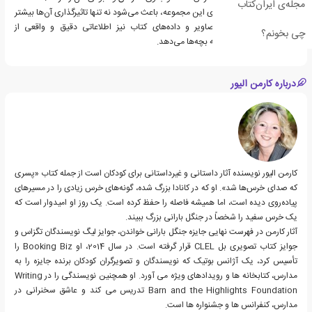
مجله‌ی ایران‌کتاب
نیمه مستند بودن کتاب‌های این مجموعه، باعث می‌شود نه تنها تاثیرگذاری آن‌‌ها بیشتر
باشد، بلکه بخشی از تصاویر و داده‌های کتاب نیز اطلاعاتی دقیق و واقعی از
چی بخونم؟
محیط‌زیست و حیوانات به بچه‌ها می‌دهد.
درباره کارمن الیور
کارمن الیور نویسنده آثار داستانی و غیرداستانی برای کودکان است از جمله کتاب «پسری
که صدای خرس‌ها شد». او که در کانادا بزرگ شده، گونه‌های خرس زیادی را در مسیرهای
پیاده‌روی دیده است، اما همیشه فاصله‌ را حفظ کرده است. یک روز او امیدوار است که
یک خرس سفید را شخصاً در جنگل بارانی بزرگ ببیند.
آثار کارمن در فهرست نهایی جایزه جنگل بارانی خواندن، جوایز لیگ نویسندگان تگزاس و
جوایز کتاب تصویری بل CLEL قرار گرفته است. در سال 2014، او Booking Biz را
تأسیس کرد، یک آژانس بوتیک که نویسندگان و تصویرگران کودکان برنده جایزه را به
مدارس، کتابخانه ها و رویدادهای ویژه می آورد. او همچنین نویسندگی را در Writing
Barn and the Highlights Foundation تدریس می کند و عاشق سخنرانی در
مدارس، کنفرانس ها و جشنواره ها است.