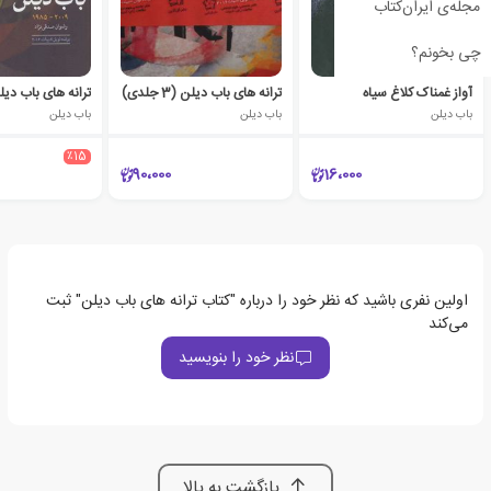
مجله‌ی ایران‌کتاب
چی بخونم؟
آواز غمناک کلاغ سیاه
ترانه های باب دیلن (3 جلدی)
باب دیلن
باب دیلن
باب دیلن
٪15
90،000
16،000
اولین نفری باشید که نظر خود را درباره "کتاب ترانه های باب دیلن" ثبت
می‌کند
نظر خود را بنویسید
بازگشت به بالا