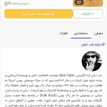
1
12،000
ناموجود
جزئیات
موجود شد، خبرم کن!
معرفی
دسته‌بندی
نظرات
درباره باب دیلن
باب دیلن (به انگلیسی: Bob Dylan) خواننده، آهنگساز، شاعر، و نویسندهٔ آمریکایی و
برنده جایزه نوبل ادبیات در سال ۲۰۱۶است.وی که در سبک موسیقی بومی آمریکا به
فعالیت می پرداخت، در دههٔ ۱۹۶۰ میلادی به سبک راک روی آورد و اشعار عاشقانهٔ راک
اند رول روز را با اشعار ادبی و روشنفکرانهٔ کلاسیک در هم آمیخت. دیلن در پدیدار شدن
سبکی در موسیقی به نام راک بومی (Folk Rock) در اواسط دههٔ شصت بسیار
تأثیرگذار بود و به شکسپیر هم نسلان خود شهرت یافت. بعضی از کارهای دیلن به
عنوان سرود جنبش های اجتماعی دههٔ ۶۰ مطرح شده است.دیلن در پنج دهه اخیر در