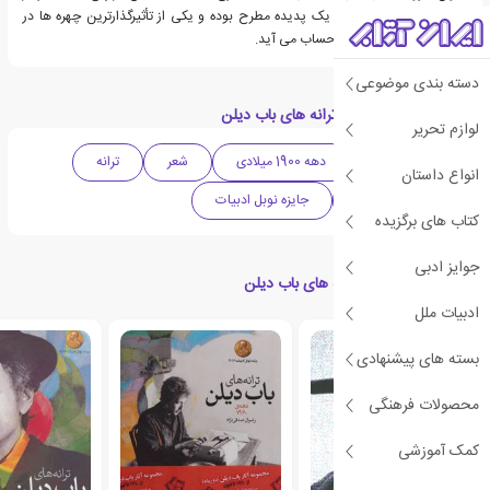
موسیقی آمریکا به عنوان یک پدیده مطرح بوده و یکی از تأثیرگذارترین چهره ها در
موسیقی معاصر آمریکا به حساب می آید.
دسته بندی موضوعی
دسته بندی های کتاب ترانه های باب دیلن
لوازم تحریر
ادبیات آمریکا
دهه 1900 میلادی
شعر
ترانه
انواع داستان
گردآوری و تلفیق
جایزه نوبل ادبیات
کتاب های برگزیده
جوایز ادبی
کتاب های مرتبط با ترانه های باب دیلن
ادبیات ملل
بسته های پیشنهادی
محصولات فرهنگی
کمک آموزشی