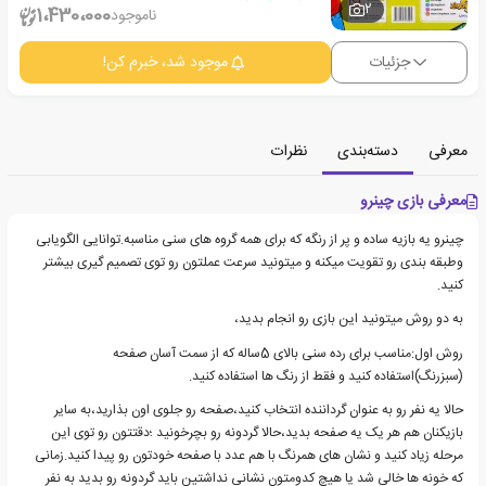
2
1،430،000
ناموجود
جزئیات
موجود شد، خبرم کن!
معرفی
دسته‌بندی
نظرات
معرفی بازی چینرو
چینرو یه بازیه ساده و پر از رنگه که برای همه گروه های سنی مناسبه.توانایی الگویابی
وطبقه بندی رو تقویت میکنه و میتونید سرعت عملتون رو توی تصمیم گیری بیشتر
کنید.
به دو روش میتونید این بازی رو انجام بدید،
روش اول:مناسب برای رده سنی بالای 5ساله که از سمت آسان صفحه
(سبزرنگ)استفاده کنید و فقط از رنگ ها استفاده کنید.
حالا یه نفر رو به عنوان گرداننده انتخاب کنید،صفحه رو جلوی اون بذارید،به سایر
بازیکنان هم هر یک یه صفحه بدید،حالا گردونه رو بچرخونید ؛دقتتون رو توی این
مرحله زیاد کنید و نشان های همرنگ با هم عدد با صفحه خودتون رو پیدا کنید.زمانی
که خونه ها خالی شد یا هیچ کدومتون نشانی نداشتین باید گردونه رو بدید به نفر