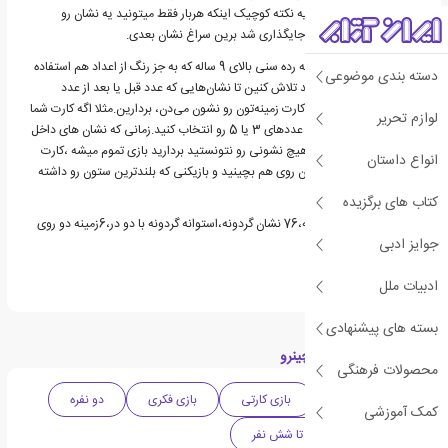
بعدی و دوباره بچرخونید.یه نکته کوچیک اینکه هربار فقط میتونید یه نشان رو
بردارید،بعد از اینکه نشان جایگذاری شد برین سراغ نشان بعدی.
سمت بنفش صفحه مناسبه رده سنی بالای 9 ساله که به جز رنگ از اعداد هم استفاده
دسته بندی موضوعی
میشه، توی این مرحله باید تلاش کنین تا نشان‌هایی که عدد قبل یا بعد از عدد
مشخص شده روی خانه‌ی کارت زمینه‌تون رو نشون می‌دن، بردارین.مثلا اگه کارت شما
لوازم تحریر
عدد 4 رو نشون میده باید عددهای 3 یا 5 رو انتخاب کنید.زمانی که نشان های داخل
استوانه تموم شد و دیگه هیچ نشونی رو نتونستید بردارید بازی تموم میشه ،کارت
انواع داستان
های نشانتون رو مثل ستون روی هم بچینید و بازیکنی که بلندترین ستون رو داشته
باشه برنده میشه.
کتاب های برگزیده
محتویات : زمینه ی گردونه،76 نشان گردونه،استوانه گردونه با دو در،6زمینه دو روی
جوایز ادبی
بازی،1عدد بروشور.
ادبیات ملل
بسته های پیشنهادی
دسته بندی های بازی چینرو
محصولات فرهنگی
بازی و سرگرمی
بازی کارتی
بازی فکری
دو نفره
کمک آموزشی
بالای 5 سال
تا شش نفر