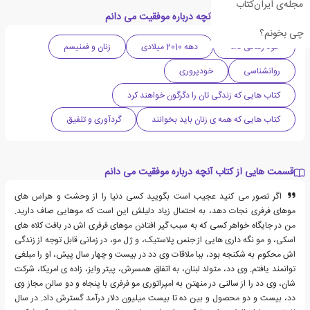
مجله‌ی ایران‌کتاب
دسته بندی های کتاب آنچه درباره موفقیت می دانم
چی بخونم؟
خود زندگی نامه
دهه 2010 میلادی
زنان و فمنیسم
روانشناسی
خودپروری
کتاب هایی که زندگی تان را دگرگون خواهند کرد
کتاب هایی که همه ی زنان باید بخوانند
گردآوری و تلفیق
قسمت هایی از کتاب آنچه درباره موفقیت می دانم
اگر تصور می کنید عجیب است بگویید کسی دنیا را از وحشت و هراس های
موهای فرفری نجات دهد، به احتمال زیاد دلیلش این است که موهایی صاف دارید.
من در جایگاه خواهر کسی که به سبب گیر افتادن موهای فرفری اش در بافت کلاه های
اسکی، و مو نگه داری هایی از جنس پلاستیک، و ژل مو، در زمانی قابل توجه از زندگی
اش محکوم به شکنجه بود، ببا ملاقات وی دد در بیست و چهار سال پیش، او را مبلغی
توانمند یافتم. وی دد، متولد لبنان، به اتفاق همسرش، پیتر وایز، زاده ی امریکا، شرکت
شان، وی دد را از سالنی در منهتن به امپراتوری مو فرفری با پنجاه و دو سالن مجاز وی
دد، بیست و دو محصول و بین ده تا بیست میلیون دلار درآمد گسترش داد. در سال