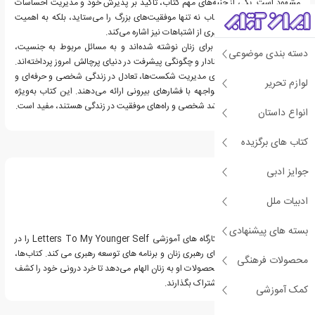
مشهود است. یکی از جنبه‌های مهم کتاب، تأکید بر پذیرش خود و مدیریت احساسات
است. نویسنده در این کتاب نه تنها موفقیت‌های بزرگ را می‌ستاید، بلکه به اهمیت
پذیرش شکست‌ها و یادگیری از اشتباهات نیز اشاره می‌کند.
این نامه‌ها به‌طور خاص برای زنان نوشته شده‌اند و به مسائل مربوط به جنسیت،
دسته بندی موضوعی
اعتماد به نفس، روابط معنادار و چگونگی پیشرفت در دنیای پرچالش امروز پرداخته‌اند.
همچنین، توصیه‌هایی برای مدیریت شکست‌ها، تعادل در زندگی شخصی و حرفه‌ای و
لوازم تحریر
اهمیت خوداحترامی در مواجهه با فشارهای بیرونی ارائه می‌دهند. این کتاب به‌ویژه
برای کسانی که به دنبال رشد شخصی و راه‌های موفقیت در زندگی هستند، مفید است.
انواع داستان
کتاب های برگزیده
درباره الن اسپراگنز
جوایز ادبی
ادبیات ملل
بسته های پیشنهادی
الن اسپراگنز سمینارها و کارگاه های آموزشی Letters To My Younger Self را در
سراسر جهان برای شبکه های رهبری زنان و برنامه های توسعه رهبری می کند. کتاب‌ها،
محصولات فرهنگی
سخنرانی‌ها، سمینارها و محصولات او به زنان الهام می‌دهد تا خرد درونی خود را کشف
کنند و آن را با یکدیگر به اشتراک بگذارند.
کمک آموزشی