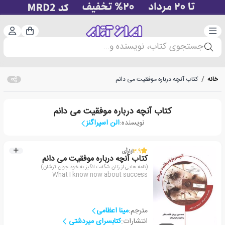
دسته‌بندی
ورود 
سبد خرید
جستجوی کتاب، نویسنده و...
خانه
/
کتاب آنچه درباره موفقیت می دانم
کتاب آنچه درباره موفقیت می دانم
نویسنده:
الن اسپراگنز
3.9
از
1
رأی
کتاب آنچه درباره موفقیت می دانم
(نامه هایی از زنان شگفت انگیز به خود جوان ترشان)
What I know now about success
مترجم:
مینا اعظامی
انتشارات:
کتابسرای میردشتی