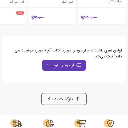
الن اسپراگنز
جس بیکر
الن اسپراگنز
٪25
70،000
340،000
اولین نفری باشید که نظر خود را درباره "کتاب آنچه درباره موفقیت می
دانم" ثبت می‌کند
نظر خود را بنویسید
بازگشت به بالا