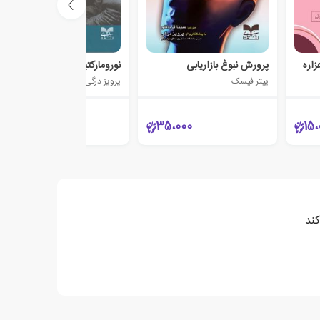
زاره
پرورش نبوغ بازاریابی
نورومارکتینگ
پیتر فیسک
پرویز درگی
32،000
35،000
15،
کند