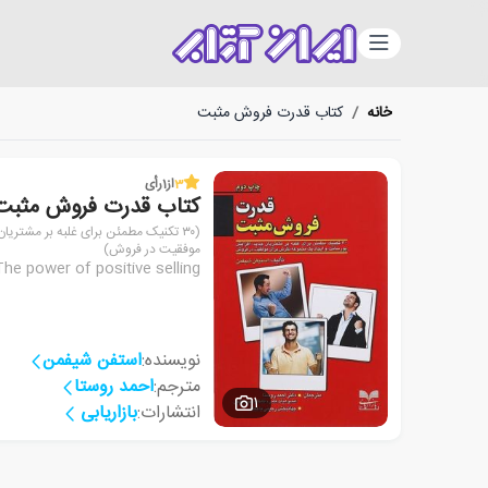
دسته‌بندی
خانه
/
کتاب قدرت فروش مثبت
3
از
1
رأی
کتاب قدرت فروش مثبت
موفقیت در فروش‬)
The power of positive selling
نویسنده:
استفن شیفمن
مترجم:
احمد روستا
1
انتشارات:
بازاریابی