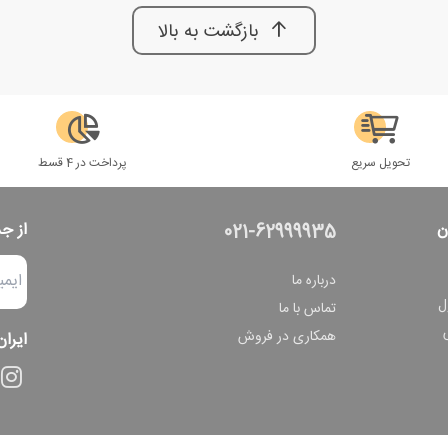
بازگشت به بالا
تحویل سریع
پرداخت در 4 قسط
ن
از ج
021-62999935
درباره ما
ل
تماس با ما
همکاری در فروش
ایران