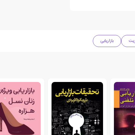
یت
بازاریابی