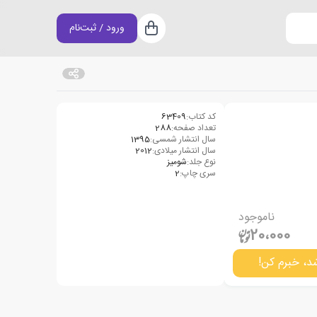
ورود / ثبت‌نام
سبد خرید
کد کتاب:
63409
تعداد صفحه:
288
سال انتشار شمسی:
1395
سال انتشار میلادی:
2012
نوع جلد:
شومیز
سری چاپ:
2
ناموجود
20،000
د، خبرم کن!