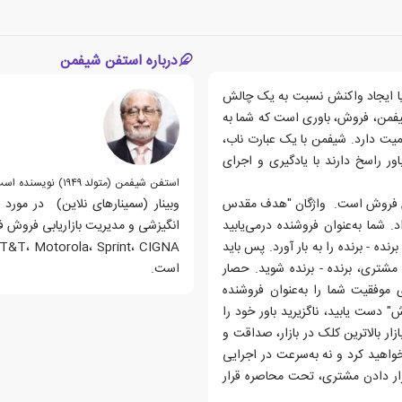
درباره استفن شیفمن
یا ایجاد واکنش نسبت به یک چالش
من، فروش، باوری است که شما به
یت دارد.‌ شیفمن با یک عبارت ناب،
ور راسخ دارند با یادگیری و اجرای
استفن شیفمن (متولد ۱۹۴۹) نویسنده است. او
س فروش است. ‌ واژگان "هدف مقدس
 شما به‌عنوان فروشنده درمی‌یابید
انگیزشی و مدیریت بازاریابی فروش ف
نده - برنده را به بار آورد. پس باید
و مشتری، برنده - برنده شوید. حصار
است.
 موفقیت شما را به‌عنوان فروشنده
 دست یابید، ناگزیرید باور خود را
زار بالاترین کلک در بازار، صداقت و
هید کرد و نه به‌سرعت در اجرایی
قرار دادن مشتری، تحت محاصره قرار