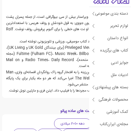
دسته بندی موضوعی
میشل هیتلی نویسنده یا ویراستار بیش از سی بیوگرافی است، از جمله پسران پشت
خیابان: کتاب غیر رسمی، بون جووی: به قول خودشان و رولف هریس: با استعدادترین
لوازم تحریر
مرد جهان. در سال 1995، او نت های خطی را برای آلبوم پرفروش رولف نوشت. Rolf
Rules OK!
انواع داستان
از سال 1977 او بیش از صد کتاب موسیقی، ورزشی و تلویزیونی نوشته است.
او برای مجلاتی از جمله Privileged View (برای بینندگان UK Gold و UK Living)،
کتاب های برگزیده
442 و Fultime (Fulham FC)، Music Week، Billboard، Goldmine (مجله
جمع آوری رکورد ایالات متحده)، Radio Times، Daily Record و Mail on
جوایز ادبی
Sunday مکمل رنگ نوشته است.
علاوه بر این، میشل یک فن‌زینه را به افتخار گروه راک روانگردان افسانه‌ای ولزی، Man
ادبیات ملل
به نام The Welsh Connection اجرا می‌کند که هر دو ماه یکبار برای یک پایگاه
کوچک اما پرشور طرفداران منتشر می‌شود.
بسته های پیشنهادی
میشل هیتلی دایره المعارف مجردها را با فیلیپ داد، ایتن فری و مارتین نوبل نوشت.
محصولات فرهنگی
دسته بندی های کتاب نت های ساده پیانو
کمک آموزشی
مجله‌ی ایران‌کتاب
ادبیات انگلیس
دهه 2010 میلادی