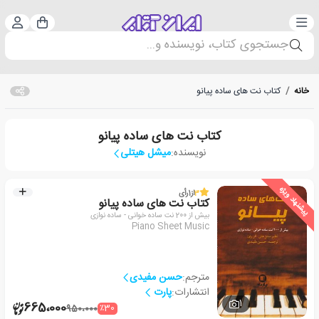
دسته‌بندی
ورود 
سبد خرید
جستجوی کتاب، نویسنده و...
خانه
/
کتاب نت های ساده پیانو
کتاب نت های ساده پیانو
نویسنده:
میشل هیتلی
پیشنهاد ویژه
3
از
1
رأی
کتاب نت های ساده پیانو
بیش از 200 نت ساده خوانی - ساده نوازی
Piano Sheet Music
مترجم:
حسن مفیدی
انتشارات:
پارت
1
665،000
٪30
950،000