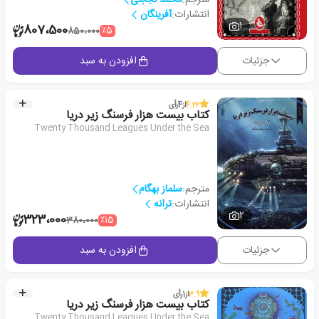
انتشارات:
آفرینگان
1
807،500
٪5
850،000
جزئیات
افزودن به سبد
4.22
از
4
رأی
کتاب بیست هزار فرسنگ زیر دریا
Twenty Thousand Leagues Under the Sea
مترجم:
سلماز بهگام
انتشارات:
ترانه
2
323،000
٪15
380،000
جزئیات
افزودن به سبد
3.9
از
1
رأی
کتاب بیست هزار فرسنگ زیر دریا
Twenty Thousand Leagues Under the Sea