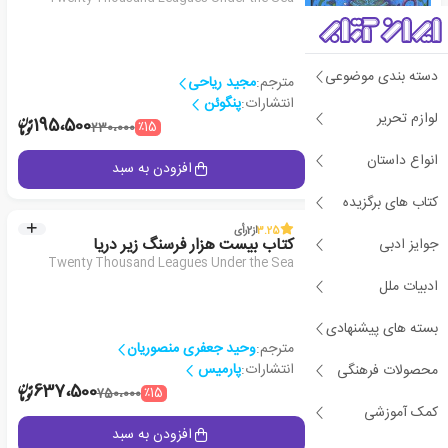
دسته بندی موضوعی
مترجم:
مجید ریاحی
انتشارات:
پنگوئن
لوازم تحریر
1
195،500
٪15
230،000
انواع داستان
جزئیات
افزودن به سبد
کتاب های برگزیده
3.25
از
2
رأی
جوایز ادبی
کتاب بیست هزار فرسنگ زیر دریا
Twenty Thousand Leagues Under the Sea
ادبیات ملل
بسته های پیشنهادی
مترجم:
وحید جعفری منصوریان
انتشارات:
پارمیس
محصولات فرهنگی
2
637،500
٪15
750،000
کمک آموزشی
جزئیات
افزودن به سبد