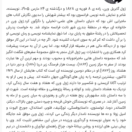
ژول گابریل ورن، زاده ی 8 فوریه ی 1828 و درگذشته ی 24 مارس 1905، نویسنده،
شاعر و نمایش نامه نویس فرانسوی بود که بیشتر شهرتش را مدیون نگارش کتاب های
ماجرایی اش بود که دنیای داستان های علمی–تخیلی را دگرگون کرد.ژول ورن در
خانواده ای مرفه در منطقهٔ بندری شهر نانت فرانسه متولد شد. به خواست پدرش
تحصیلاتش را در رشتهٔ حقوق به پایان برد، اما ذوق نمایشنامه نویسی و رمان نویسی او
را بر آن داشت که کم کم به سوی ادبیات کشیده شود. اگر چه در ابتدا در این کار موفق
نبود و از دیدگاه مالی هم در مضیقه قرار گرفته بود، اما پس از آن به سرعت پیشرفت
کرد.همکاری ورن با انتشارات پیر-ژول اتزل منجر به خلق مجموعهٔ سفرهای شگفت انگیز
شد که مجموعه داستان هایی ماجراجویانه و محبوب بودند و مهم ترین آن ها عبارت
بودند از سفر به مرکز زمین (۱۸۶۴)، بیست هزار فرسنگ زیر دریا (۱۸۷۰)، و دور دنیا در
هشتاد روز (۱۸۷۳).او در مقام دومین نویسنده ای است که کتاب هایشان از سال ۱۹۷۹
تاکنون، بیشترین ترجمه را به زبان های گوناگون جهان داشته اند. پیش و پس از او به
ترتیب آگاتا کریستی و شکسپیر جا دارند.ژول ورن که هفتاد و هفت سال زندگی کرد،
نزدیک به هشتاد داستان بلند و کوتاه و رسالهٔ پژوهشی و مقاله نوشته است. شهرت او
با سه داستان بلند مشهورش پنج هفته در بالن و رهنوردی به میان زمین و از ماه به
زمین آغاز شد. در عصری که نویسندگان خوش قریحه و چیره دستی چون بالزاک، دیکنز،
الکساندر دوما، تولستوی، داستایوفسکی، تورگنیف، فلوبر، استاندال، جورج الیوت و
امیل زولا و ده ها نویسنده نامدار دیگر زندگی می کردند، ژول ورن موفق شد جایگاه
خود را به عنوان نویسنده و گردآوری ورزیده در میان این مشاهیر تثبیت کند. وی با
پیش بینی های ارزنده و روشن بینانهٔ خود، چراغ راهنمای نوآوران و دانشمندان در نیم