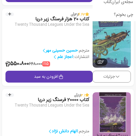
مجله‌ی ایران‌کتاب
چی بخونم؟
4.63
از
3
رأی
کتاب 20 هزار فرسنگ زیر دریا
Twenty Thousand Leagues Under the Sea
مترجم:
حسین حسینی مهر
انتشارات:
اعجاز علم
2
550،800
٪15
648،000
جزئیات
افزودن به سبد
3.1
از
1
رأی
کتاب 20000 فرسنگ زیر دریا
Twenty Thousand Leagues Under the Sea
مترجم:
الهام دانش نژاد