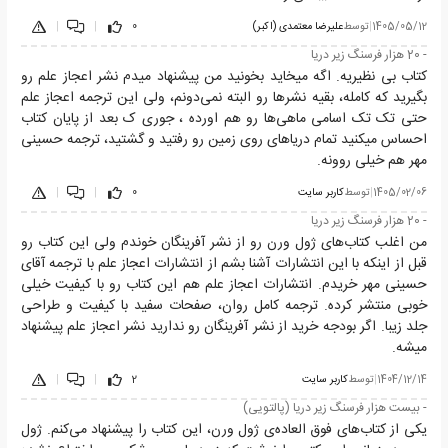
1405/05/12
|
توسط
علیرضا معتمدی (اکبر)
0
|
|
- 20 هزار فرسنگ زیر دریا
کتاب بی نظیریه. اگه میخاید بخونید من پیشنهاد میدم نشر اعجاز علم رو
بگیرید که کامله، بقیه نشرها رو البته نمی‌دونم، ولی این ترجمه اعجاز علم
حتی تک تک اسامی ماهی‌ها رو هم اورده ، جوری ک بعد از پایان کتاب
احساس میکنید تمام دریاهای روی زمین رو رفتید و گشتید، ترجمه حسینی
مهر هم خیلی روونه.
1405/02/06
|
توسط
کاربر سایت
0
|
|
- 20 هزار فرسنگ زیر دریا
من اغلب کتاب‌های ژول ورن رو از نشر آفرینگان خوندم ولی این کتاب رو
قبل از اینکه با این انتشارات آشنا بشم از انتشارات اعجاز علم با ترجمه آقای
حسینی مهر خریدم. انتشارات اعجاز علم هم این کتاب رو با کیفیت خیلی
خوبی منتشر کرده. ترجمه کامل روان، صفحات سفید با کیفیت و طراحی
جلد زیبا. اگر بودجه خرید از نشر آفرینگان رو ندارید نشر اعجاز علم پیشنهاد
میشه.
1404/12/14
|
توسط
کاربر سایت
2
|
|
- بیست هزار فرسنگ زیر دریا (پالتویی)
یکی از کتاب‌های فوق العاده‌ی ژول ورن، این کتاب را پیشنهاد می‌کنم. ژول