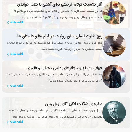
آثار کلاسیک کوتاه، فرصتی برای آشتی با کتاب خواندن
در این مطلب قصد داریم به تعدادی از کتاب های کلاسیک کوتاه بپردازیم که
انتخاب هایی عالی برای ورود به جهان آثار کلاسیک به شمار می آیند.
ادامه مقاله
پنج تفاوت اصلی میان روایت در فیلم ها و داستان ها
فیلم ها و داستان ها دو رسانه ی متفاوت از هم هستند که هر کدام، نقاط قوت و
ضعف مختص به خود را در زمینه های مختلف دارند
ادامه مقاله
جهانی نو با پیوند ژانرهای علمی تخیلی و فانتزی
چه اتفاقی می افتد وقتی دو ژانر علمی تخیلی و فانتزی، و انتظارات متفاوتی که از
آن ها داریم، در تار و پود یکدیگر تنیده شوند؟
ادامه مقاله
سفرهای شگفت انگیز آقای ژول ورن
«ژول ورن» به نظر بسیاری از صاحب نظران، پدر «داستان علمی تخیلی» است؛
نویسنده ای که برخی از مشهورترین رمان های ماجرایی را نوشته و سال های
ادامه مقاله
سال است که مخاطبین با داستان هایش خاطره دارند