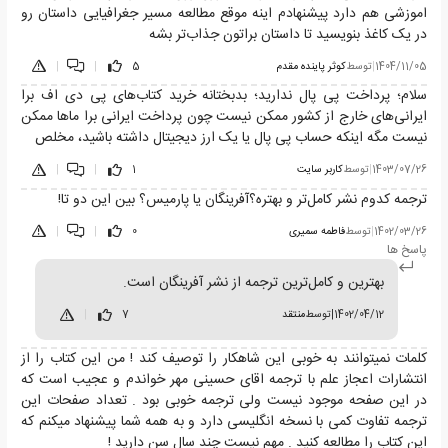
اموزشی هم دارد پیشنهادم اینه موقع مطالعه مسیر جغرافیایی داستان رو
در یک کاغذ بنویسید تا داستان براتون جذاب‌تر بشه
1404/11/05
|
توسط
کوثر پاینده مقدم
5
|
|
سلام؛ پرداخت پی پال ندارید؛ بدبختانه خرید کتاب‌های پی دی اف برا
ایرانی‌های خارج از کشور ممکن نیست چون پرداخت ایرانی برا ما‌ها ممکن
نیست مگه اینکه حساب پی پال یا یک ارز دیجیتال داشته باشید، مخلص
1403/07/26
|
توسط
کاربر سایت
1
|
|
ترجمه کدوم نشر کامل‌تر و بهتره؟آفرینگان یا پارمیس؟ بین این دو تا!
1402/03/26
|
توسط
فاطمه سمیری
0
|
|
پاسخ ها
بهترین و کامل‌ترین ترجمه از نشر آفرینگان است.
1402/04/12
|
توسط
منتقد
7
|
کلمات نمیتوانند به خوبی این شاهکار را توصیف کند ! من این کتاب را از
انتشارات اعجاز علم با ترجمه اقای حسینی مهر خواندم و عجیب است که
در این صفحه موجود نیست ولی ترجمه خوبی بود . تعداد صفحات این
ترجمه تفاوت کمی با نسخه انگلیسی دارد و به همه شما پیشنهاد میکنم که
این کتاب را مطالعه کنید . مهم نیست چند سال سن دارید !