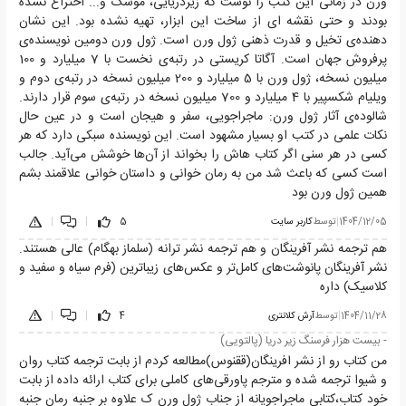
ورن در زمانی این کتب را نوشت که زیردریایی، موشک و... اختراع نشده
بودند و حتی نقشه ای از ساخت این ابزار، تهیه نشده بود. این نشان
دهنده‌ی تخیل و قدرت ذهنی ژول ورن است. ژول ورن دومین نویسنده‌ی
پرفروش جهان است. آگاتا کریستی در رتبه‌ی نخست با 7 میلیارد و 100
میلیون نسخه، ژول ورن با 5 میلیارد و 200 میلیون نسخه در رتبه‌ی دوم و
ویلیام شکسپیر با 4 میلیارد و 700 میلیون نسخه در رتبه‌ی سوم قرار دارند.
شالوده‌ی آثار ژول ورن: ماجراجویی، سفر و هیجان است و در عین حال
نکات علمی در کتب او بسیار مشهود است. این نویسنده سبکی دارد که هر
کسی در هر سنی اگر کتاب هاش را بخواند از آن‌ها خوشش می‌آید. جالب
است کسی که باعث شد من به رمان خوانی و داستان خوانی علاقمند بشم
همین ژول ورن بود
1404/12/05
|
توسط
کاربر سایت
5
|
|
هم ترجمه نشر آفرینگان و هم ترجمه نشر ترانه (سلماز بهگام) عالی هستند.
نشر آفرینگان پانوشت‌های کامل‌تر و عکس‌های زیباترین (فرم سیاه و سفید و
کلاسیک) داره
1404/11/28
|
توسط
آرش کلانتری
4
|
|
- بیست هزار فرسنگ زیر دریا (پالتویی)
من کتاب رو از نشر افرینگان(ققنوس)مطالعه کردم از بابت ترجمه کتاب روان
و شیوا ترجمه شده و مترجم پاورقی‌های کاملی برای کتاب ارائه داده از بابت
خود کتاب،کتابی ماجراجویانه از جناب ژول ورن ک علاوه بر جنبه رمان جنبه