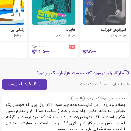
امپراتوری خورشید
هابیت
زندگی پی
جی جی بالارد
جی آر آر تالکین
یان مارتل
950،000
٪5
902،500
82،000
نظر کاربران در مورد "کتاب بیست هزار فرسنگ زیر دریا"
نظر خود را بنویسید
18
نظر تا این لحظه ثبت شده است
- بیست هزار فرسنگ زیر دریا (پالتویی)
باسلام و درود . این کتابیست همه چیز تموم..! نام ژول ورن که خودش یک
دنیاس.. به ظاهر عکس جلد و نوع جلد ( سخت) هم از قرار معلوم بسیار
شکیل است ،،، اگر ««روکش»» هم داشته باشد که نمره بیست را گرفته
است.. پس من چکار کنم الان..؟!؟ درست است ،، سفارش میدهم.
ارادتمند همه شما ,,, علی رضا «»«»««»»»«