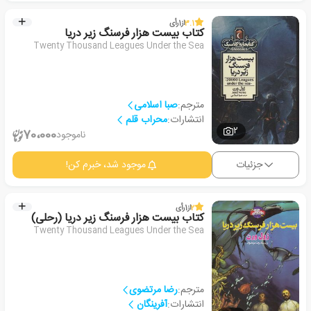
3.1
از
1
رأی
کتاب بیست هزار فرسنگ زیر دریا
Twenty Thousand Leagues Under the Sea
مترجم:
صبا اسلامی
انتشارات:
محراب قلم
2
70،000
ناموجود
جزئیات
موجود شد، خبرم کن!
2
از
1
رأی
کتاب بیست هزار فرسنگ زیر دریا (رحلی)
Twenty Thousand Leagues Under the Sea
مترجم:
رضا مرتضوی
انتشارات:
آفرینگان