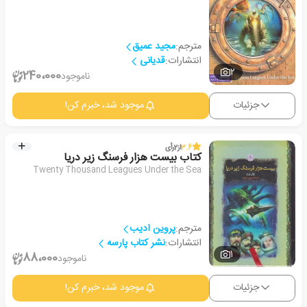
مترجم:
مجید عمیق
انتشارات:
قدیانی
2
240،000
ناموجود
جزئیات
موجود شد، خبرم کن!
3.6
از
2
رأی
کتاب بیست هزار فرسنگ زیر دریا
Twenty Thousand Leagues Under the Sea
مترجم:
پروین ادیب
انتشارات:
نشر کتاب پارسه
1
88،000
ناموجود
جزئیات
موجود شد، خبرم کن!