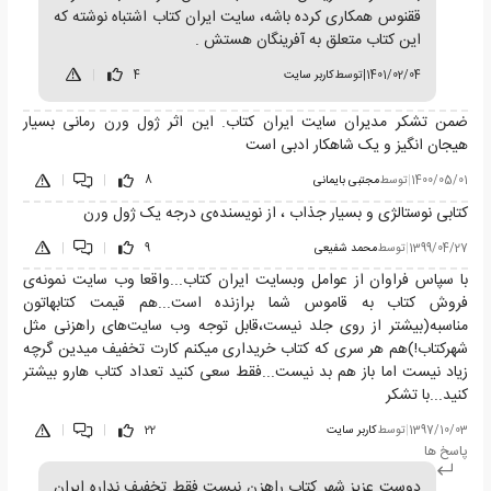
ققنوس همکاری کرده باشه، سایت ایران کتاب اشتباه نوشته که
این کتاب متعلق به آفرینگان هستش .
1401/02/04
|
توسط
کاربر سایت
4
|
ضمن تشکر مدیران سایت ایران کتاب. این اثر ژول ورن رمانی بسیار
هیجان انگیز و یک شاهکار ادبی است
1400/05/01
|
توسط
مجتبی بایمانی
8
|
|
کتابی نوستالژی و بسیار جذاب ، از نویسنده‌ی درجه یک ژول ورن
1399/04/27
|
توسط
محمد شفیعی
9
|
|
با سپاس فراوان از عوامل وبسایت ایران کتاب...واقعا وب سایت نمونه‌ی
فروش کتاب به قاموس شما برازنده است...هم قیمت کتابهاتون
مناسبه(بیشتر از روی جلد نیست،قابل توجه وب سایت‌های راهزنی مثل
شهرکتاب!)هم هر سری که کتاب خریداری میکنم کارت تخفیف میدین گرچه
زیاد نیست اما باز هم بد نیست...فقط سعی کنید تعداد کتاب هارو بیشتر
کنید...با تشکر
1397/10/03
|
توسط
کاربر سایت
22
|
|
پاسخ ها
دوست عزیز شهر کتاب راهزن نیست فقط تخفیف نداره ایران