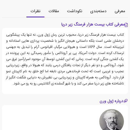
معرفی
دسته‌بندی
نکوداشت
مقالات
نظرات
معرفی کتاب بیست هزار فرسنگ زیر دریا
کتاب بیست هزار فرسنگ زیر دریا، محبوب ترین رمان ژول ورن، نه تنها یک پیشگویی
درخشان علمی است بلکه داستانی هیجان انگیز با شخصیت پردازی هایی استادانه و
تیزبینانه است. سال 1866 است و هیولایی مرگبار، اقیانوس آرام را تبدیل به جهنمی
ترسناک کرده است. دولت آمریکا، پی یر آروناکس را مأمور رسیدگی به این پرونده در
یک کشتی جنگی کرده است. زمانی که این کشتی توسط آن موجود اسرارآمیز غرق می
شود، آروناکس و دو نفر دیگر از نجات یافتگان درمی یابند که هیولا در واقع، زیردریایی
عجیب و غریبی است که تحت فرماندهی مردی نابغه اما کج خلق به نام کاپیتان نمو
قرار دارد. آروناکس به همراه کاپیتان و زیردریایی بی نظیرش به دنیایی شگفت انگیز از
ناشناخته های زیر دریا سفر می کند و با شهر گمشده ی آتلانتیس رو به رو می شود.
درباره ژول ورن