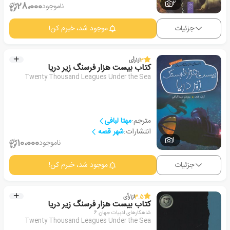
2
28،000
ناموجود
جزئیات
موجود شد، خبرم کن!
3
از
1
رأی
کتاب بیست هزار فرسنگ زیر دریا
Twenty Thousand Leagues Under the Sea
مترجم:
مهتا لبافی
انتشارات:
شهر قصه
1
10،000
ناموجود
جزئیات
موجود شد، خبرم کن!
3.5
از
1
رأی
کتاب بیست هزار فرسنگ زیر دریا
شاهکارهای ادبیات جهان 6
Twenty Thousand Leagues Under the Sea