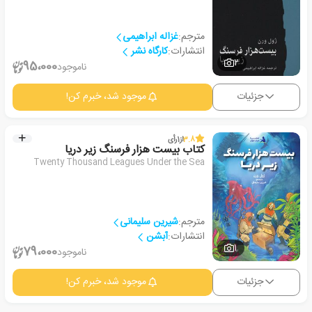
مترجم:
غزاله ابراهیمی
انتشارات:
کارگاه نشر
2
95،000
ناموجود
جزئیات
موجود شد، خبرم کن!
3.8
از
1
رأی
کتاب بیست هزار فرسنگ زیر دریا
Twenty Thousand Leagues Under the Sea
مترجم:
شیرین سلیمانی
انتشارات:
آبشن
1
79،000
ناموجود
جزئیات
موجود شد، خبرم کن!