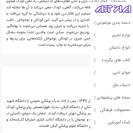
روزمره مانند : انجام تکلیف، بازی و حتی فعالیت‌های لذت‌بخش، به ذهن کودک هجوم
می‌آورند و او را خسته و کلافه می‌کنند، گاهی، کودک سعی می‌کند با آن ها مقابله کند
و کنجکاو می‌شود، گاهی تسلیم این افکار می شود و با درماندگی به گریه می‌افتد یا
درافتارهای و اعمال ذهنی اجباری را در پیش می گیرد. این کودکان و نوجوانان ، اغلب
دسته بندی موضوعی
خلق تحریک‌پذیر یا پایین را تجربه می‌کنند و خیلی زود عصبانی می‌شوند با بهانه‌گیر،
بی حوصله، احساسات و زودرنج می‌شوند. ممکن است والدین ابتدا متوجه مشکل
لوازم تحریر
کودک نشوند. کتاب وسواسی جبری در کودکان نوجوانان (نکته‌هایی برای پدرها و
مادرها) در «انتشارات کتابسرای میردشتی» به چاپ رسیده است.
انواع داستان
کتاب های برگزیده
درباره مریم کوشا
جوایز ادبی
ادبیات ملل
بسته های پیشنهادی
دکتر مريم کوشا ، متولد سال 1347 ، پس از اخذ مدرک پزشکي عمومي از دانشگاه شهيد
بهشتي و تخصص روان‌پزشکي از دانشگاه گيلان، مدرک فوق‌تخصص روان‌پزشکي کودک
محصولات فرهنگی
و نوجوان را از دانشگاه علوم پزشکي تهران دريافت کردند. ايشان يک دوره‌ي تکميلي در
زمينه‌ي روان‌پزشکي کودک و نوجوان را در دانشگاه آدلايد کشور استراليا گذرانده‌اند و
کمک آموزشی
هم‌اکنون عضو هيئت علمي دانشگاه علوم پزشکي گيلان هستند.