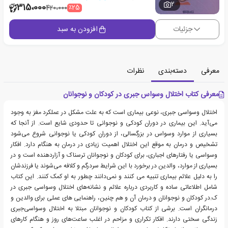
2
315،000
٪25
420،000
جزئیات
افزودن به سبد
معرفی
دسته‌بندی
نظرات
معرفی کتاب اختلال وسواس جبری در کودکان و نوجوانان
اختلال وسواسی جبری، نوعی بیماری است که به علت مشکل در عملکرد مغز به وجود
می‌آید. این بیماری در دوران کودکی و نوجوانی تا حدودی شایع است. از آنجا که
بسیاری از موارد وسواس در بزرگسالی، از دوران کودکی یا نوجوانی شروع می‌شود
تشخیص و درمان به موقع این اختلال اهمیت زیادی در درمان به ‌هنگام دارد. افکار
وسواسی یا رفتارهای اجباری، برای کودکان و نوجوانان ترسناک و آزار‌دهنده است و در
بسیاری از موارد، والدین در برخورد با این شرایط سردرگم و کلافه می‌شوند یا فرزندشان
را به دلیل علائم بیماری تنبیه می کنند و نمی‌‌دانند چطور به او کمک کنند. این کتاب
شامل اطلاعاتی ساده و کاربردی درباره علائم و نشانه‌های اختلال وسواسی جبری در
ک.در کودکان و نوجوانان و درمان آن و هم چنین، راهنمایی های عملی برای والدین و
درمانگران است. برشی از کتاب کودکان و نوجوانان مبتلا به اختلال وسواسی‌جبری
زندگی سختی دارند. افکار تکراری و مزاحم در اغلب ساعت‌های روز و هنگام کارهای