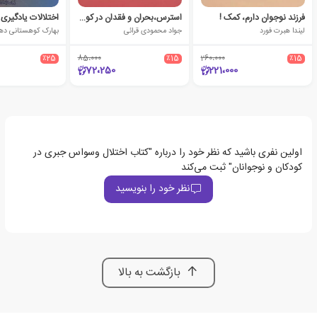
فرزند نوجوان دارم، کمک !
استرس،بحران و فقدان در کودکان و نوجوانان
اختلالات یادگیری 
لیندا هبرت فورد
جواد محمودی قرائی
بهارک کوهستانی د
٪25
85،000
٪15
260،000
٪15
72،250
221،000
اولین نفری باشید که نظر خود را درباره "کتاب اختلال وسواس جبری در
کودکان و نوجوانان" ثبت می‌کند
نظر خود را بنویسید
بازگشت به بالا