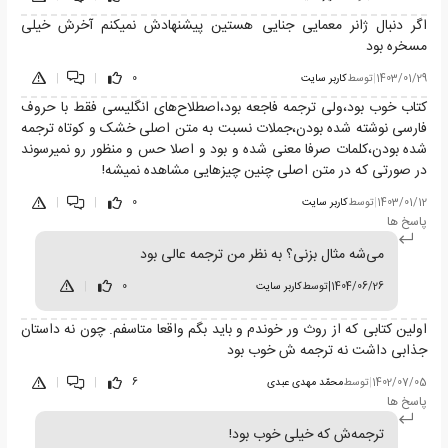
اگر دنبال ژانر معمایی جنایی هستین پیشنهادش نمیکنم آخرش خیلی
مسخره بود
1403/01/29
|
توسط
کاربر سایت
0
|
|
کتاب خوب بود،ولی ترجمه فاجعه بود،اصطلاح‌های انگلیسی فقط با حروف
فارسی نوشته شده بودن،جملات نسبت به متن اصلی خشک و کوتاه ترجمه
شده بودن،کلمات صرفا معنی شده و بود و اصلا حس و منظور رو نمیرسوند
در صورتی که در متن اصلی چنین چیزهایی مشاهده نمیشه!
1403/01/12
|
توسط
کاربر سایت
0
|
|
پاسخ ها
می‌شه مثال بزنی؟ به نظر من ترجمه عالی بود
1404/06/26
|
توسط
کاربر سایت
0
|
اولین کتابی که از روث ور خوندم و باید بگم واقعا متاسفم. چون نه داستان
جذابی داشت نه ترجمه ش خوب بود
1402/07/05
|
توسط
محمّد مهدی عبدی
6
|
|
پاسخ ها
ترجمه‌ش که خیلی خوب بود!