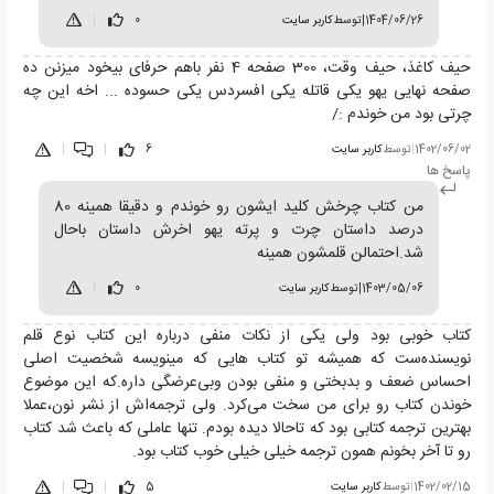
1404/06/26
|
توسط
کاربر سایت
0
|
حیف کاغذ، حیف وقت، 300 صفحه 4 نفر باهم حرفای بیخود میزنن ده
صفحه نهایی یهو یکی قاتله یکی افسردس یکی حسوده ... اخه این چه
چرتی بود من خوندم :/
1402/06/02
|
توسط
کاربر سایت
6
|
|
پاسخ ها
من کتاب چرخش کلید ایشون رو خوندم و دقیقا همینه 80
درصد داستان چرت و پرته یهو اخرش داستان باحال
شد.احتمالن قلمشون همینه
1403/05/06
|
توسط
کاربر سایت
0
|
کتاب خوبی بود ولی یکی از نکات منفی درباره این کتاب نوع قلم
نویسنده‌ست که همیشه تو کتاب هایی که مینویسه شخصیت اصلی
احساس ضعف و بدبختی و منفی بودن وبی‌عرضگی داره.که این موضوع
خوندن کتاب رو برای من سخت می‌کرد. ولی ترجمه‌اش از نشر نون،عملا
بهترین ترجمه کتابی بود که تاحالا دیده بودم. تنها عاملی که باعث شد کتاب
رو تا آخر بخونم همون ترجمه خیلی خیلی خوب کتاب بود.
1402/02/15
|
توسط
کاربر سایت
5
|
|