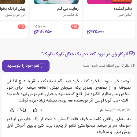
دختر گمشده
رهایت می کنم
پیش از آنکه بخوا
گیلین فلین
کلر مکینتاش
اس جی واتسون
٪15
255،000
٪15
216،750
425،000
نظر کاربران در مورد "کتاب در یک جنگل تاریک تاریک"
نظر خود را بنویسید
24
نظر تا این لحظه ثبت شده است
ترجمه خوب بود اما خود کتاب خود باید بگم نصف کتاب تقریبا هیچ اتفاقی
نمیوفته و از نصفه‌ی بعدی یکم هیجان بهش اضافه میشه. برای خود
شخص من بنظرم انگیزه قتل قانع کننده نبود و خیلی هم بهش نپرداخته بود
، البته خب گویا اولین اثر نویسنده هم بوده، نمیشه زیاد خرده گرفت!
1405/03/30
|
توسط
سارا
0
|
|
به معنای واقعی کلمه مزخرف فقط کشش داشت از یک جاییش اینقدر
حوصله سر بر میشد میخواستی کتابو از پنجره پرت کنی پایین آخرش قابل
پیش بینی و مزخرف