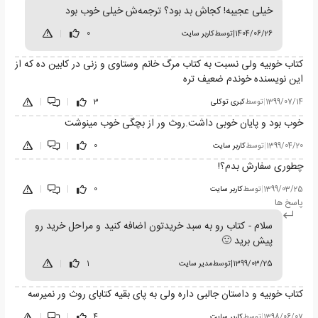
خیلی عجیبه! کجاش بد بود؟ ترجمه‌ش خیلی خوب بود
1404/06/26
|
توسط
کاربر سایت
0
|
کتاب خوبیه ولی نسبت به کتاب مرگ خانم وستاوی و زنی در کابین ده که از
این نویسنده خوندم ضعیف تره
1399/07/14
|
توسط
کبری توکلی
3
|
|
خوب بود و پایان خوبی داشت.روث ور از بچگی خوب مینوشت
1399/04/20
|
توسط
کاربر سایت
0
|
|
چطوری سفارش بدم؟!
1399/03/25
|
توسط
کاربر سایت
0
|
|
پاسخ ها
سلام - کتاب رو به سبد خریدتون اضافه کنید و مراحل خرید رو
پیش برید 🙂
1399/03/25
|
توسط
مدیر سایت
1
|
کتاب خوبیه و داستان جالبی داره ولی به پای بقیه کتابای روث ور نمیرسه
1398/06/07
|
توسط
کاربر سایت
4
|
|