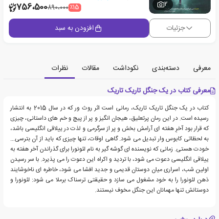
2
756،500
٪15
890،000
جزئیات
افزودن به سبد
معرفی
دسته‌بندی
نکوداشت
مقالات
نظرات
معرفی کتاب در یک جنگل تاریک تاریک
کتاب در یک جنگل تاریک تاریک، رمانی است اثر روث ور که در سال 2015 به انتشار
رسیده است. در این رمان پرتعلیق، هیجان انگیز و پر از پیچ و خم های داستانی، چیزی
که قرار بود آخرِ هفته ای آرامش بخش و پر از سرگرمی و لذت در ییلاقی انگلیسی باشد،
به لحظاتی کابوس وار تبدیل می شود. گاهی اوقات، تنها چیزی که باید از آن بترسی...
خودت هستی. زمانی که نویسنده ای گوشه گیر به نام لئونورا برای گذراندن آخر هفته به
ییلاقی انگلیسی دعوت می شود، با تردید و اکراه این دعوت را می پذیرد. با سر رسیدن
اولین شب، اسراری میان دوستان قدیمی و جدید افشا می شود، خاطره ای ناخوشایند
ذهن لئونورا را به خود مشغول می سازد و حقیقتی ترسناک برملا می شود: لئونورا و
دوستانش تنها مهمانان این جنگل مخوف نیستند.