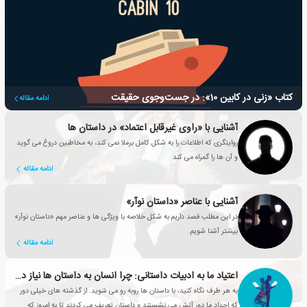
کتاب «زنی در کابین 10»: در جست‌وجوی حقیقت
ادامه مقاله
آشنایی با «راوی غیرقابل اعتماد» در داستان ها
روایتگری که اطلاعات را به شکل کامل برملا نمی کند، به مخاطبین دروغ می گوید
و آن ها را گمراه می کند
ادامه مقاله
آشنایی با عناصر «داستان نوآر»
در این مطلب قصد داریم به شکل خلاصه با ویژگی ها و عناصر مهم «داستان نوآر»
بیشتر آشنا شویم.
ادامه مقاله
اعتیاد ما به ادبیات داستانی: چرا انسان به داستان ها نیاز دارد؟
به هر طرف نگاه کنید، با داستان ها روبه رو می شوید. از گذشته های خیلی دور
که اجداد ما دور آتش می نشستند و داستان تعریف می کردند تا به امروز که