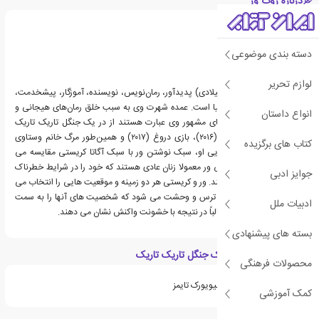
درباره روث ور
دسته بندی موضوعی
لوازم تحریر
روث ور (زاده سال ۱۹۷۷ میلادی) پدیدآور، رمان‌نویس، نویسنده، آموزگار، پیشخدمت،
و کتاب فروش اهل بریتانیا است. عمده شهرت وی به سبب خلق رمان‌های هیجانی و
انواع داستان
روانشناسی است. کتاب‌های مشهور وی عبارت هستند از در یک جنگل تاریک تاریک
(۲۰۱۵)، زنی در کابین ۱۰ (۲۰۱۶)، بازی دروغ (۲۰۱۷) و همین‌طور مرگ خانم وستاوی
کتاب های برگزیده
(۲۰۱۸). در کتاب های جنایی او، سبک نوشتن ور با سبک آگاتا کریستی مقایسه می
شود. شخصیت های اصلی ور معمولا زنان عادی هستند که خود را در شرایط خطرناک
جوایز ادبی
شامل جنایت، پیدا می کنند. ور و کریستی هر دو زمینه و موقعیت هایی را انتخاب می
کنند که باعث ایجاد حس ترس و وحشت می شود که شخصیت های آنها را به سمت
ادبیات ملل
پارانویا سوق می دهد و غالباً در نتیجه با خشونت واکنش نشان می دهند.
بسته های پیشنهادی
ویژگی های کتاب در یک جنگل تاریک تاریک
محصولات فرهنگی
جزو لیست پرفروش های نیویورک تایمز
کمک آموزشی