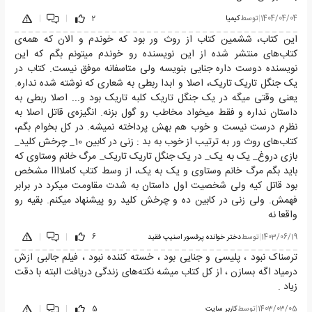
1404/04/04
|
توسط
کیمیا
2
|
|
این کتاب، ششمین کتاب از روث ور بود که خوندم و الان که همه‌ی
کتاب‌های منتشر شده از این نویسنده رو خوندم میتونم بگم که این
نویسنده دوست داره جنایی بنویسه ولی متاسفانه موفق نیست. کتاب در
یک جنگل تاریک تاریک، اصلا و ابدا ربطی به شعاری که نوشته شده نداره.
یعنی وقتی میگه در یک جنگل تاریک کلبه تاریک بود و... اصلا ربطی به
داستان نداره و فقط میخواد مخاطب رو گول بزنه. انگیزه‌ی قاتل اصلا به
نظرم درست نیست و خوب هم بهش پرداخته نمیشه. در کل بخوام بگم،
کتاب‌های روث ور به ترتیب از خوب به بد : زنی در کابین 10_ چرخش کلید_
بازی دروغ_ یک به یک_ در یک جنگل تاریک تاریک_ مرگ خانم وستاوی که
باید بگم مرگ خانم وستاوی و یک به یک، از وسط کتاب کاملاااا مشخص
بود قاتل کیه ولی شخصیت اول داستان به شدت مقاومت میکرد در برابر
فهمش. ولی زنی در کابین ده و چرخش کلید رو پیشنهاد میکنم. بقیه رو
واقعا نه
1403/06/19
|
توسط
دختر خوانده پرفسور اسنیپ فقید
6
|
|
ترسناک نبود ، پلیسی و جنایی بود ، خسته کننده نبود ، فیلم جالبی ازش
درمیاد اگه بسازن ، از کل کتاب میشه نکته‌های زندگی دریافت البته با دقت
زیاد .
1403/03/05
|
توسط
کاربر سایت
5
|
|