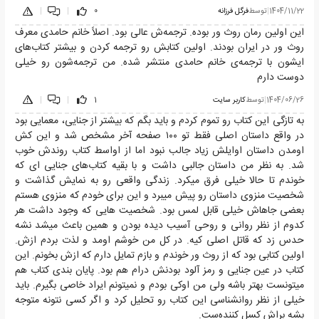
1404/11/22
|
توسط
فرگل فرزانه
0
|
|
این اولین رمان روث ور بوده. ترجمه‌ش عالی بود. اصلاً خانم حامدی معرف
روث ور در ایران بودند. اولین کتابش رو ترجمه کردن و بیشتر کتاب‌های
ایشون با ترجمه‌ی خانم حامدی منتشر شده. من ترجمه‌شون رو خیلی
دوست دارم
1404/06/26
|
توسط
کاربر سایت
1
|
|
به تازگی این کتاب رو تموم کردم و باید بگم که بیشتر از جنایی، معمایی بود
در واقع داستان اصلی فقط تو ۱۰۰ صفحه آخر مشخص شد و این کش
اومدن داستان اوایلش زیاد جالب نبود اما از اواسط کتاب روندش خوب
شد. به نظر من داستان جالبی داشت و با بقیه کتاب‌های جنایی ای که
خوندم تا حالا خیلی فرق میکرد. زندگی واقعی رو به نمایش گذاشت و
شخصیت منزوی داستان رو پیش میبرد و این برای خودم که منزوی هستم
بعضی جاهاش خیلی قابل لمس بود. شخصیت هایی که وجود داشت هر
کدوم از نظر روانی و روحی آسیب دیده بودن و همین باعث میشد نشه
حدس زد که قاتل اصلی کیه. در کل من خوشم اومد و لذت بردم ازش.
اولین کتابی بود که از روث ور خوندم و بازم تمایل دارم که ازش بخونم. این
کتاب در عین جنایی و رمز آلود بودنش درام هم بود. پایان بندی کتاب هم
میتونست بهتر باشه ولی من اوکی بودم و نمیتونم ایراد خاصی بگیرم. باید
خیلی از نظر روانشناسی این کتاب رو تحلیل کرد و اگر کسی نتونه متوجه
بشه براش کسل کننده‌ست.