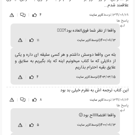
علاقمند شدم...
1399/08/28
|
توسط
کاربر سایت
4
|
|
پاسخ ها
واقعا از نظر شما فوق‌العاده بود؟🤦🏻‍♀️
1400/08/13
|
توسط
کاربر سایت
11
|
بله من واقعا دوسش داشتم و هر کسی سلیقه ای داره و یکی
از دلایلی که ما کتاب میخونیم اینه که یاد بگیریم به سلایق و
علایق بقیه احترام بذاریم
1403/03/15
|
توسط
کاربر سایت
4
|
این کتاب ترجمه اش به نظرم خیلی بد بود
1399/08/26
|
توسط
کاربر سایت
8
|
|
پاسخ ها
واقعا افتضاااااح بود😕
1400/08/13
|
توسط
کاربر سایت
5
|