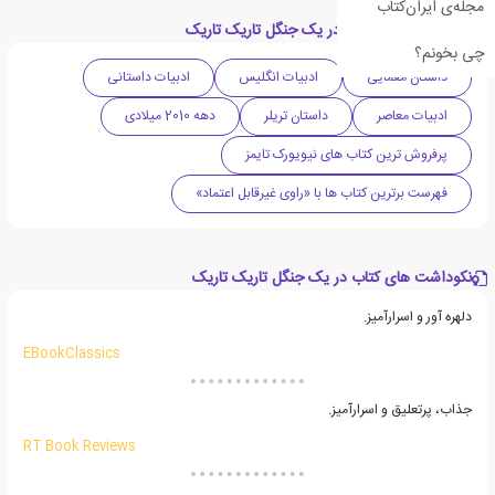
مجله‌ی ایران‌کتاب
دسته بندی های کتاب در یک جنگل تاریک تاریک
چی بخونم؟
داستان معمایی
ادبیات انگلیس
ادبیات داستانی
ادبیات معاصر
داستان تریلر
دهه 2010 میلادی
پرفروش ترین کتاب های نیویورک تایمز
فهرست برترین کتاب ها با «راوی غیرقابل اعتماد»
نکوداشت های کتاب در یک جنگل تاریک تاریک
دلهره آور و اسرارآمیز.
EBookClassics
جذاب، پرتعلیق و اسرارآمیز.
RT Book Reviews