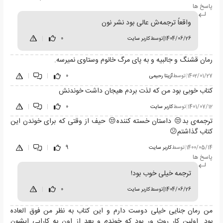
پاسخ ها
واقعاً ترجمه‌ش عالی بود نشر نون
1404/06/26
|
توسط
کاربر سایت
0
|
رمان قشنگ و جالبیه و به پای مرگ خانوم وستاوی نمیرسه.
1402/01/27
|
توسط
آزیتا رحیمی
0
|
|
کتاب خوبی بود من که لذت بردم هیجان داشت خوندنش
1401/07/12
|
توسط
کاربر سایت
0
|
|
ترجمه‌ی بد😒 داستان خسته کننده😒 حیف از وقتی که برای خوندن این
کتاب گذاشتم😕
1400/05/14
|
توسط
کاربر سایت
9
|
|
پاسخ ها
ترجمه خیلی خوب بود!
1404/06/26
|
توسط
کاربر سایت
0
|
من رمان جنایی خیلی دوست دارم و این کتاب به نظر من فوق العاده
بود...اولین کار روث ور بود که خوندم و بعد از اون به کارایی ایشون