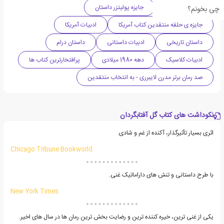
ادبیات اقتباسی
جایزه پولیتزر داستان
چی بخونم؟
جایزه ی حلقه منتقدین کتاب آمریکا
ادبیات آمریکا
داستان تاریخی
ادبیات داستانی
داستان درام
ادبیات کلاسیک
دهه 1980 میلادی
پرافتخارترین کتاب ها
صد رمان برتر مدرن لایبرری - به انتخاب منتقدین
نکوداشت های کتاب گل آفتابگردان
اثری بسیار تأثیرگذار، آکنده از غم و شادی.
Chicago Tribune Bookworld
با طرح داستانی و تنش های داراماتیک غنی.
New York Times
یکی از غنی ترین، خیره کننده ترین و رضایت بخش ترین رمان ها در سال های اخیر.