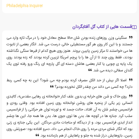
Philadelphia Inquirer
قسمت هایی از کتاب گل آفتابگردان
سنگینی وزن روزهای زنده بودن شان حالا سطح معادل خود را در مرگ تازه وارد می
جستند و با این کار روی هر گور مستطیلی خالی درست می شد. انگار بعضی از تابوت
ها می خواستند تا مرکز زمین پایین بروند. هنوز روی هیچ کدام از قبرها سنگی نگذاشته
بودند، فقط روی چند تا از آن ها را با پرچم امریکا تزیین کرده بودند که زده بودند روی
یک پایه ی چوبی یا کنار بعضی هاشان دسته ای گل پارچه ای رنگ ورو رفته توی یک
گلدان سفالی دیده می شد.
اصلا اگر بیش از حد الکل مصرف کرده بودم چه می شود؟ این به چه کسی ربط
دارد؟ چه کسی می داند من چقدر الکل نخورده بودم؟
روی خاک و شن های خرابه ی بدون علف کنار «نوانخانه ی رهایی مقدس»، کالبدی
انسانی زیر یکی از پنجره های روشن نوانخانه روی زمین افتاده بود. وقتی رودی و
فرانسیس چشم شان به آن افتاد، حالت جسد له و لورده توان هر حرکتی را از فرانسیس
سلب کرد. جنازه ها در کوچه ها، بدن ها توی جوی ها، بدن ها همه جا، این ها چشم
انداز ابدی فرانسیس بود، و از دیدگاه او مناجات مادی مردگان. این یکی جنازه ی زنی
بود که انگار شنای مردی مرده را روی خاک انجام می داد، دمرو افتاده بود؛ صورتش روی
زمین، بازوهایش دراز شده به جلو و پاهایش از هم بازمانده بود.