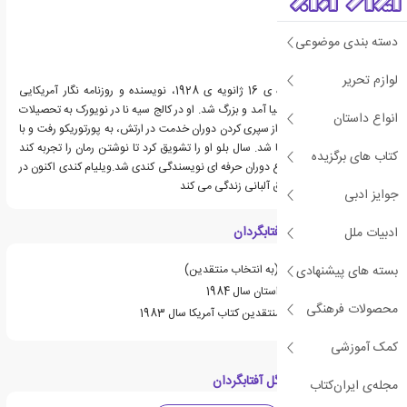
دسته بندی موضوعی
لوازم تحریر
ویلیام جوزف کندی، زاده ی 16 ژانویه ی 1928، نویسنده و روزنامه نگار آمریکایی
است.کندی در آلبانی به دنیا آمد و بزرگ شد. او در کالج سیه نا در نویورک به تحصیلات
انواع داستان
خود ادامه داد.کندی پس از سپری کردن دوران خدمت در ارتش، به پورتوریکو رفت و با
استاد خود، سال بلو، آشنا شد. سال بلو او را تشویق کرد تا نوشتن رمان را تجربه کند
کتاب های برگزیده
همین موضوع باعث شروع دوران حرفه ای نویسندگی کندی شد.ویلیام کندی اکنون در
اوریل پارک در نزدیکی شرق آلبانی زندگی می کند
جوایز ادبی
ویژگی های کتاب گل آفتابگردان
ادبیات ملل
بسته های پیشنهادی
جزو لیست مدرن لایبرری (به انتخاب منتقدین)
برنده ی جایزه ی پولیتزر داستان سال 1984
محصولات فرهنگی
برنده ی جایزه ی حلقه ی منتقدین کتاب آمریکا سال 1983
کمک آموزشی
دسته بندی های کتاب گل آفتابگردان
مجله‌ی ایران‌کتاب