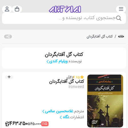
دسته‌بندی
ورود 
سبد خرید
جستجوی کتاب، نویسنده و...
خانه
/
کتاب گل آفتابگردان
کتاب گل آفتابگردان
نویسنده:
ویلیام کندی
4.75
از
4
رأی
کتاب گل آفتابگردان
Ironweed
مترجم:
غلامحسین سالمی
انتشارات:
نگاه
2
463،250
٪15
545،000