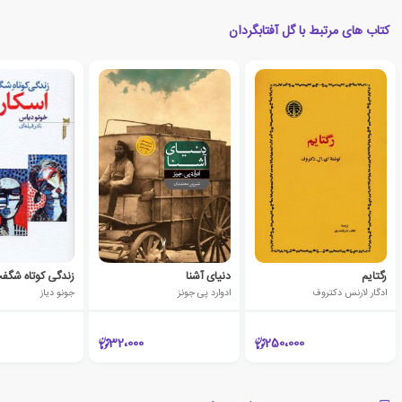
کتاب های مرتبط با گل آفتابگردان
رگتایم
دنیای آشنا
ادگار لارنس دکتروف
ادوارد پی جونز
جونو دیاز
32،000
250،000