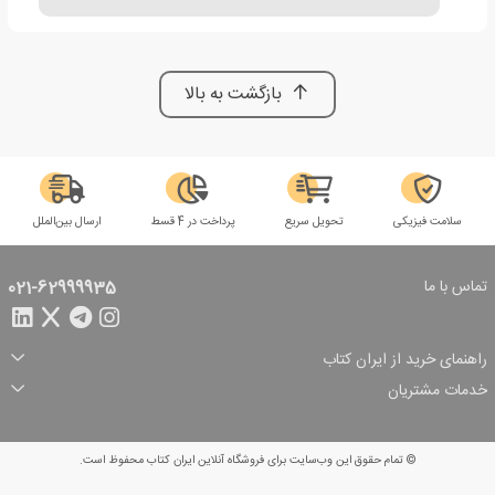
بازگشت به بالا
سلامت فیزیکی
تحویل سریع
پرداخت در 4 قسط
ارسال بین‌الملل
تماس با ما
021-62999935
راهنمای خرید از ایران کتاب
ثبت سفارش
شیوه پرداخت
خدمات مشتریان
تخفیف‌های خرید
شرایط ارسال سفارش
درباره ما
شرایط استفاده
حریم خصوصی
پیگیری سفارش
بازگرداندن سفارش
پرسش‌های متداول
© تمام حقوق این وب‌سایت برای فروشگاه آنلاین ایران کتاب محفوظ است.