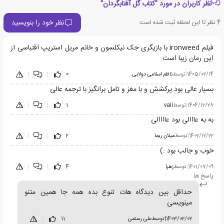
نظر کاربران در مورد "کتاب گل آفتابگردان"
نظر خود را بنویسید
4
نظر تا این لحظه ثبت شده است
فیلم ironweed با بازیگری جک نیکلسون و خانم مریل استریپ اقتباسی از
این رمان زیبا است.
1405/02/14
|
توسط
ناظم اسلامی دولابی
0
|
|
بسیار عالی بود.پرکشش و با مغز و تامل برانگیز با ترجمه عالی
1404/12/28
|
توسط
vali
1
|
|
به به عااالی بود عاااالی
1402/12/22
|
توسط
میلان ریما
2
|
|
خوب و جالب بود :)
1401/07/09
|
توسط
زهرا
4
|
|
پاسخ ها
حداقل بین دیدگاه هات تنوع بده همه جا همین متنو
مینویسی
1403/02/02
|
توسط
علی رستمی
11
|