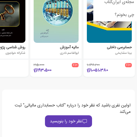
مجله‌ی ایران‌کتاب
چی بخونم؟
حسابرسی داخلی
مالیه آموزش
بیتا مشایخی
ابوالقاسم نادری
شکراله خواجوی
215،000
٪10
1،168،200
٪10
193،500
1،051،380
اولین نفری باشید که نظر خود را درباره "کتاب حسابداری مالیاتی" ثبت
می‌کند
نظر خود را بنویسید