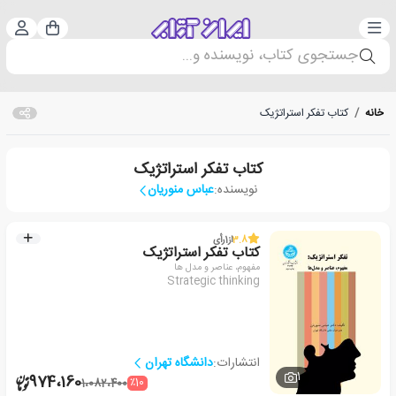
دسته‌بندی
ورود 
سبد خرید
جستجوی کتاب، نویسنده و...
خانه
/
کتاب تفکر استراتژیک
کتاب تفکر استراتژیک
نویسنده:
عباس منوریان
3.8
از
1
رأی
کتاب تفکر استراتژیک
مفهوم، عناصر و مدل ها
Strategic thinking
انتشارات:
دانشگاه تهران
1
974،160
٪10
1،082،400