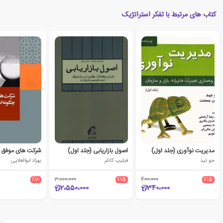
کتاب های مرتبط با تفکر استراتژیک
مدیریت نوآوری (جلد اول)
اصول بازاریابی (جلد اول)
جو تید
فیلیپ کاتلر
بهزاد ابوالعلایی
٪10
3،000،000
٪15
400،000
٪15
2،550،000
340،000