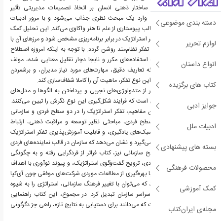
کل‌مغزی، نشان می‌دهد ساختار ذهنی انسان بر اتخاذ تصمیمات مدیریتی تأثیر
می‌گذارد. در ادامه، کتاب وارد یک مبحث نظری جذاب می‌شود و با مرور ادبیات
دسته بندی موضوعی
مدیریت، استراتژی را در قالب پیوستاری از علم تا هنر واکاوی می‌کند. این تحلیل کمک
می‌کند تا جایگاه دقیق تفکر استراتژیک در برابر برنامه‌ریزی مشخص شود و مرزهای آن با
لوازم تحریر
سایر الگوهای ذهنی نظیر تفکر نظام‌مند روشن گردد. با توجه به اینکه امروزه اصطلاح
تفکر استراتژیک به‌واسطه استفاده‌های مکرر و نابجا دچار تقلیل معنایی شده، مولف
انواع داستان
تلاش کرده است تا با ارائه تعاریف دقیق، مهارت‌های مورد نیاز مدیران، و برشمردن
عناصر و ویژگی‌های خاص این نوع تفکر، ماهیت آن را کاملا شفاف‌سازی کند.
کتاب های برگزیده
از دیگر مفاهیم کتاب، گذر از متدولوژی‌های تجربی و پرداختن به الگوها و مدل‌های
توصیفی مکاتب استراتژی است که فرایند شکل‌گیری این نوع نگرش را تبین می‌کنند.
جوایز ادبی
مولف برای کاربردی‌تر شدن مفاهیم، تفکر استراتژیک را در دو سطح فردی و سازمانی
طبقه بندی می‌کند. در سطح فردی، مباحثی نظیر توسعه و مراقبت ذهنی، ارتباط
ادبیات ملل
ویژگی‌های شخصیتی با سبک‌های یادگیری، و قابلیت آموزش‌پذیری تفکر استراتژیک
به کارکنان مورد بحث قرار می‌گیرد و نشان می‌دهد که سازمان در قالب نماینده‌های فردی
بسته های پیشنهادی
خود عمل می‌کند. در سطح سازمانی نیز، کتاب فراتر از فردگرایی رفته و به چگونگی
توسعه شایستگی‌های کلیدی، ترویج گفت‌وگوی استراتژیک، و پیوند نوآوری با اهداف
محصولات فرهنگی
کلان می‌پردازد. نویسنده با بهره‌گیری از مطالعات موردی شرکت‌های موفقی چون آی‌کیا
(IKEA)، توضیح می دهد که می‌توان با تغییر فرهنگ سازمانی، استراتژی را به شیوه
کمک آموزشی
زندگی و رفتار روزمره در سراسر سازمان تبدیل کرد. در مجموع، این کتاب راهنمایی
مناسب برای مدیرانی است که می‌دانند برای دستیابی به نتایج تازه، راهی جز دگرگونی
مجله‌ی ایران‌کتاب
در الگوهای ذهنی ندارند.