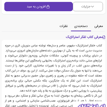
جزئیات
افزودن به سبد
معرفی
دسته‌بندی
نظرات
معرفی کتاب تفکر استراتژیک
کتاب «تفکر استراتژیک؛ مفهوم، عناصر و مدل‌ها» نوشته عباس منوریان، اثری در حوزه
مدیریت مدرن است که به یکی از مهم‌ترین دغدغه‌های سازمان‌های امروزی می‌پردازد.
در دنیای پرشتاب و پیچیده کنونی، مشکلات سازمانی روزبه‌روز دشوارتر می‌شوند و
ابزارهای سنتی مانند برنامه‌ریزی استراتژیک، به‌تنهایی پاسخگوی این چالش‌ها نیستند.
برنامه‌های مدون اغلب در گذر زمان و با تغییرات ساختاری، کارایی خود را از دست
می‌دهند یا تنها به عنوان یک مسکن موقت عمل می‌کنند. از این رو، مولف در این کتاب
معتقد است که حلقه مفقوده در رهبری و راهبری موثر، حضور مدیرانی مجهز به تفکر
استراتژیک است. این تفکر نه یک جایگزین، بلکه مکملی حیاتی برای برنامه‌ریزی
استراتژیک به شمار می‌رود که سازمان را قادر می‌سازد در محیط‌های رقابتی و غیرقابل
پیش‌بینی، با پویایی ذهنی و درک عمیق‌تری به بقا و رشد خود ادامه دهد.
این اثر با نگاهی ریشه‌ای به موضوع، ابتدا به سراغ مبانی تفکر و عملکرد مغز می‌رود و
پدیده تعقل را هم از منظر فیزیولوژی، عصب‌شناسی سازمانی و اجتماعی، و هم از
دیدگاه آیات و روایات اسلامی بررسی می‌کند. نویسنده با تحلیل مفاهیمی چون تفکر