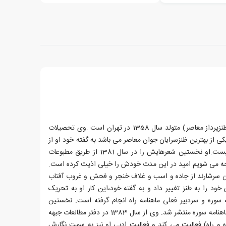
امید مهدی نژاد (شاعر و نویسنده و طنزپرداز معاصر) متولد سال 1358 در تهران است .وی تحصیلات
کی از بهترین ظنزسرایان جوان معاصر می باشد.به گفته خود او از
دوران جوانی او اطلاعی در دست نیست.او نخستین شعرهایش را در سال 1381 از طریق مطبوعات
وجه می شویم امید در این مدت خودش را خیلی اذیت کرده است.
ن سرشارند از جاده و اسب و غلاف خنجر و فحش و غروب آفتاب
 1383 سبک شعری خود را به طنز تغییر داد و به گفته خود،این کار او به تحریک
 سوره و سردبیر فعلی ماهنامه راه انجام گرفته است. نخستین
طنزنوشته های مهدی نژاد در همین ماهنامه سوره منتشر شد. وی از سال 1383 در دفتر مطالعات جبهه
 و راه) فعالیت می کند و فعالیت ادبی او نیز به سمت نگارش