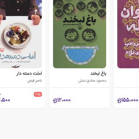
باغ لبخند
املت دسته دار
محمود صادق منش
ناصر فیض
0
٪15
7،500
12،000
155،000