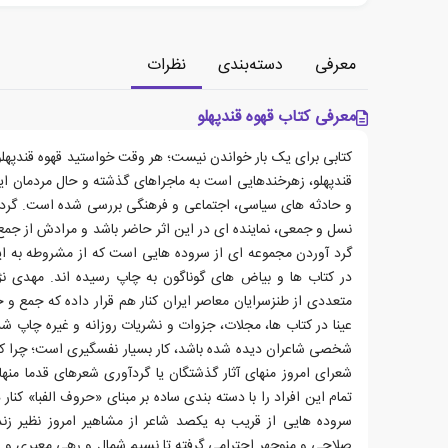
معرفی
دسته‌بندی
نظرات
معرفی کتاب قهوه قندپهلو
کتابی برای یک بار خواندن نیست؛ هر وقت خواستید قهوه قندپهلو 
قندپهلو، زهرخندهایی است به ماجراهای گذشته و حال مردمان ایر
و حادثه های سیاسی، اجتماعی و فرهنگی بررسی شده است. گردآو
نسل و جمعی، نماینده ای در این اثر حاضر باشد و مرادش از جمع 
گرد آوردن مجموعه ای از سروده هایی است که از مشروطه به این
در کتاب ها و بیاض های گوناگون به چاپ رسیده اند. مهدی نژ
عینا در کتاب ها، مجلات، جزوات و نشریات روزانه و غیره چاپ شد
شخصی شاعران دیده شده باشد، کار بسیار نفسگیری است؛ چرا که
شعرای امروز منهای آثار گذشتگان یا گردآوری شعرهای قدما منه
تمام این افراد را با دسته بندی ساده بر مبنای «حروف الفبا» کن
سروده هایی از قریب به یکصد شاعر از مشاهیر امروز نظیر 
صلاحی و منوچهر احترامی گرفته تا نسیم شمال و رهی معیری و ع