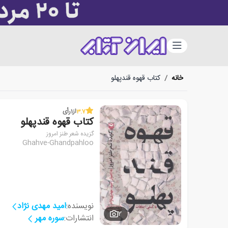
دسته‌بندی
خانه
/
کتاب قهوه قندپهلو
3.7
از
1
رأی
کتاب قهوه قندپهلو
گزیده شعر طنز امروز
Ghahve-Ghandpahloo
نویسنده:
امید مهدی نژاد
2
انتشارات:
سوره مهر