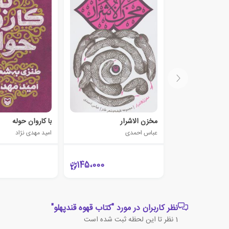
مخزن الاشرار
با کاروان حوله
عباس احمدی
امید مهدی نژاد
145،000
نظر کاربران در مورد "کتاب قهوه قندپهلو"
1
نظر تا این لحظه ثبت شده است