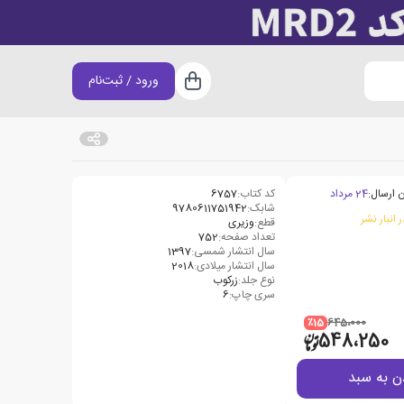
ورود / ثبت‌نام
سبد خرید
 ارسال:
24 مرداد
کد کتاب:
6757
شابک:
9780611751942
 انبار نشر
قطع:
وزیری
تعداد صفحه:
752
سال انتشار شمسی:
1397
سال انتشار میلادی:
2018
نوع جلد:
زرکوب
سری چاپ:
6
٪15
645،000
548،250
ن به سبد