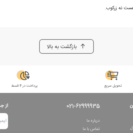
ست نه زرکوب.
بازگشت به بالا
تحویل سریع
پرداخت در 4 قسط
ن
از ج
021-62999935
درباره ما
ل
تماس با ما