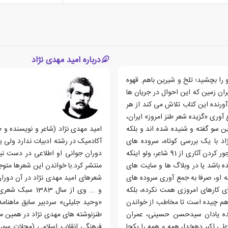
درباره امید مهدی نژاد
را بچشید؛ تلخ و شیرین باهم. قهوه
ان زمین که این احوال در جریان ها
رنده این کتاب تلاش می کند از هر
آوری «گزیده شعر طنز امروز» ایران،
 سو گفته و شنیده شده اند و بلکه
اد با یک بررسی کوتاه، سروده های
آکادمیک در رشته ادبیات ندارد ولی ی
متعددی از طنزسرایان معاصر ایران کنار هم قرار داده که جمع و جور کردن آثاری از 91 شاعر، ولو اینکه
ه باشد یا در وبلاگ ها و سایت های
منتشر کرد.با خواندن این شعرها مت
 او، صرفا به جمع آوری سروده های
شعرهای امید مهدی نژاد در آن دورا
ای کارهای امروزی همت نکرده، بلکه
و ... وی از سال
ار هم چیده است تا مخاطب از خواندن
«وحید جلیلی» سردبیر سابق ماهنامه
زنده یادان سیدحسن حسینی، عمران
لی اکبر دهخدا، همه و همه را یکجا
فرهنگی انقلاب اسلامی (مجلات سوره