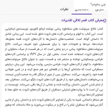
چی بخونم؟
معرفی
دسته‌بندی
نظرات
معرفی کتاب قصر تلاقی تقدیرات
کتاب «کاخ سرنوشت های متقاطع» رمانی نوشته ایتالو کالوینو، نویسنده‌ی ایتالیایی
است. این کتاب با الهام و براساس کارت های تاروت خلق شده است. این رمانی شامل
۱۸ داستان کوتاه است. شخصیت‌های داستان‌ها با کارت‌های تاروت قصه عشق‌ها،
خیانت‌ها، نبردها و فتوحات خود را برای همسفران خود تعریف می‌کنند. «کاخ
سرنوشت‌های متقاطع» رمانی در دو بخش است که در هر قسمت از سبک متفاوتی از
کارت‌های تاروت استفاده شده است. بخش اول در سال 1969 و براساس کارت‌های
طراحی ویسکونتی نوشته و منتشر شد و قسمت دوم، با عنوان «کاخ سرنوشت‌های
متقاطع»، با الهام از کارت‌های تاروت طراحی مارسی روایت می‌شود. این رمان درباره‌ی
مسافرانی است که حادثه‌ای آن‌ها را در قلعه‌ای دور هم جمع کرده و در شبی طولانی
قصه خود را تعریف می‌کنند. مسافران پس از عبور از جنگل قادر به صحبت‌کردن نیستند
و می‌خواهند داستان‌های خود را از طریق کارت های تاروت بازگو می‌کنند. مسافران بعد
از تمام شدن آخرین داستان پراکنده شده و نشانی از آن‌ها باقی نمی‌ماند. نویسنده در
پی آن است تا با روایت‌های تمثیلی مسافران از طریق کارت‌های تاروت به خلق معنا با
تصاویر کارت‌ها بپردازد.
هر مسافر داستانی شبیه به یکی از تصاویر کارت‌های تاروت دارد و داستان رمان از جایی
آغاز می‌شود که مسافران شام را در کاخ و در سکوت می‌خورند و حالا مانده‌اند که چطور