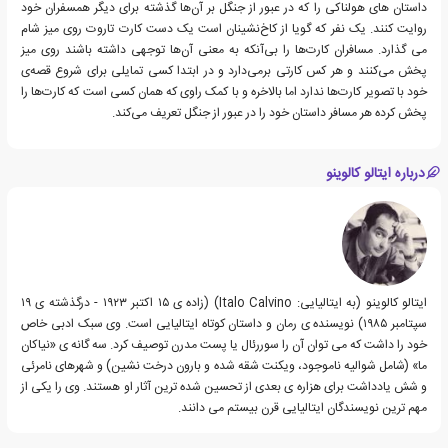
داستان های هولناکی را که در عبور از جنگل بر آن‌ها گذشته برای دیگر همسفران خود
روایت کنند. یک نفر که گویا از کاخ‌نشینان است یک دست کارت تاروت روی میز شام
می گذارد. مسافران کارت‌ها را بی‌آنکه به معنی آن‌ها توجهی داشته باشند روی میز
پخش می‌کنند و هر کس کارتی برمی‌دارد و در ابتدا کسی تمایلی برای شروع قصه‌ی
خود با تصویر کارت‌ها ندارد اما بالاخره و با کمک راوی که همان کسی است که کارت‌ها را
پخش کرده هر مسافر داستان خود را در عبور از جنگل تعریف می‌کند.
درباره ایتالو کالوینو
ایتالو کالوینو (به ایتالیایی: Italo Calvino) (زاده ی ۱۵ اکتبر ۱۹۲۳ - درگذشته ی ۱۹
سپتامبر ۱۹۸۵) نویسنده ی رمان و داستان کوتاه ایتالیایی است. وی سبک ادبی خاص
خود را داشت که می توان آن را سوررئال یا پست مدرن توصیف کرد. سه گانه ی «نیاکان
ما» (شامل شوالیه ناموجود، ویکنت شقه شده و بارون درخت نشین) و شهرهای نامرئی
و شش یادداشت برای هزاره ی بعدی از تحسین شده ترین آثار او هستند. وی را یکی از
مهم ترین نویسندگان ایتالیایی قرن بیستم می دانند.