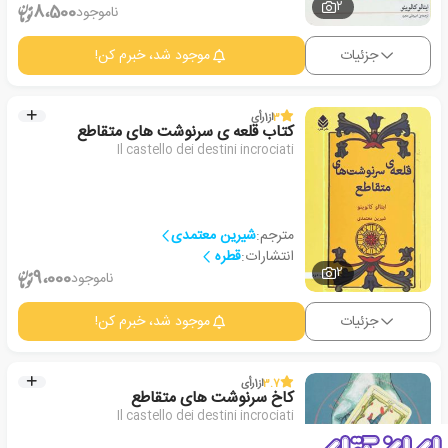
2
8،500
ناموجود
جزئیات
موجود شد، خبرم کن!
3
از
1
رأی
کتاب قلعه ی سرنوشت های متقاطع
Il castello dei destini incrociati
مترجم:
شیرین معتمدی
انتشارات:
قطره
2
9،000
ناموجود
جزئیات
موجود شد، خبرم کن!
3.7
از
1
رأی
کاخ سرنوشت های متقاطع
Il castello dei destini incrociati