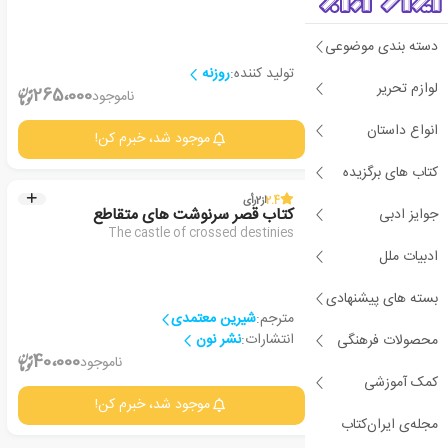
دسته بندی موضوعی
تولید کننده:
روزنه
لوازم تحریر
2
265،000
ناموجود
انواع داستان
جزئیات
موجود شد، خبرم کن!
کتاب های برگزیده
2.4
از
2
رأی
جوایز ادبی
کتاب قصر سرنوشت های متقاطع
The castle of crossed destinies
ادبیات ملل
بسته های پیشنهادی
مترجم:
شیرین معتمدی
انتشارات:
نشر نون
محصولات فرهنگی
2
40،000
ناموجود
کمک آموزشی
جزئیات
موجود شد، خبرم کن!
مجله‌ی ایران‌کتاب