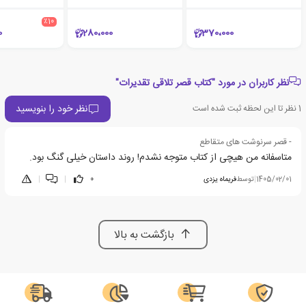
٪10
0
280،000
370،000
نظر کاربران در مورد "کتاب قصر تلاقی تقدیرات"
نظر خود را بنویسید
1
نظر تا این لحظه ثبت شده است
- قصر سرنوشت های متقاطع
متاسفانه من هیچی از کتاب متوجه نشدم! روند داستان خیلی گنگ بود.
1405/02/01
|
توسط
فریماه یزدی
0
|
|
بازگشت به بالا