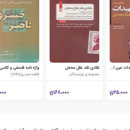
خوانشی نو از تمهیدات عین القضات همدانی
نقادی نقد عقل محض
مجموعه ی نویسندگان
فاطمه حیدری(1341)
000
168،000
65،000