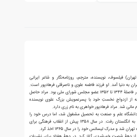
اد فرهادپور (زادهٔ ۱۷ تیر ۱۳۳۷ تهران) فیلسوف، نویسنده، مترجم، روزنامه‌نگار و شاعر ایرانی
ادپور در ۱۷ تیر ۱۳۳۷ در تهران به دنیا آمد. او فرزند فاطمه علوی و ناصرقلی فرهادپور است.
پدرش سیاست‌مدار و روزنامه‌نگار و در فاصلهٔ ۱۳۴۴ تا ۱۳۵۲ عضو مجلس شورای ملی بود. مراد حاصل
مه از ازدواجِ نخستِ خود با پسرعمویش بزرگ علوی نویسنده
مانی شد. مراد فرهادپور خواهری به نام زری دارد.
ک دانشگاه علم و صنعت به تحصیل مشغول شد، اما درس خود را
ناتمام رها کرد و برای ادامهٔ تحصیل به انگلستان رفت. در سال ۱۳۵۸ پیش از انقلاب فرهنگی برای
 شد و مدرک لیسانس خود را در سال ۱۳۶۵ اخذ کرد.
 از دههٔ شصت خورشیدی آغاز کرد. در دههٔ هفتاد برای نشریات