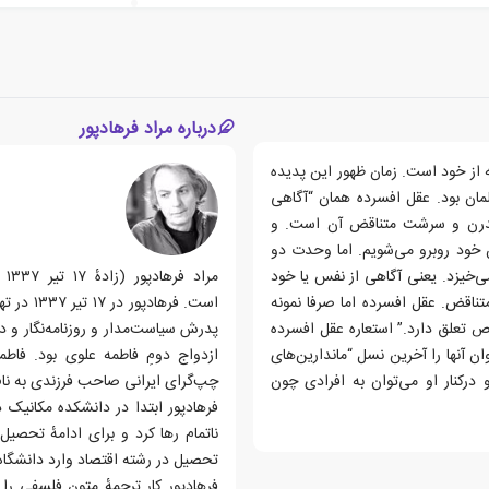
درباره مراد فرهادپور
ه از خود است. زمان ظهور این پدیده
مان بود. عقل افسرده همان “آگاهی
مدرن و سرشت متناقض آن است. و
 خود روبرو می‌شویم. اما وحدت دو
ی‌خیزد. یعنی آگاهی از نفس یا خود
مر
اقض. عقل افسرده اما صرفا نمونه
است. فره
تعلق دارد.” استعاره عقل افسرده
ن آنها را آخرین نسل “ماندارین‌های
ازدواج دومِ فاطمه علوی بود. فاط
درکنار او می‌توان به افرادی چون
چپ‌گرای ایرانی صاحب فرزندی به نام 
فرهادپور ابتدا در دانشکده مکانی
تحصیل در رشته اقتصاد وارد دانشگاه تهران
فرهادپور کار ترجمهٔ متون فلسفی را