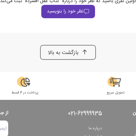
اولین نفری باشید که نظر خود را درباره "کتاب عقل افسرده" ثبت می‌کند
نظر خود را بنویسید
بازگشت به بالا
تحویل سریع
پرداخت در 4 قسط
ن
از ج
021-62999935
درباره ما
ل