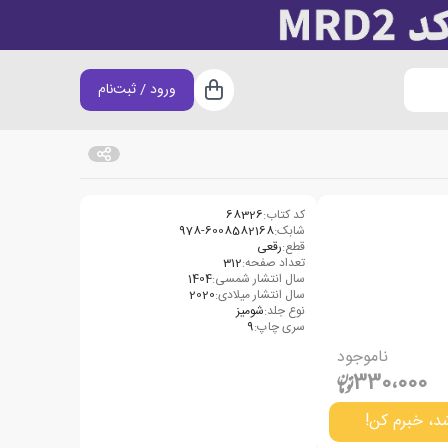
ورود / ثبت‌نام
سبد خرید
کد کتاب:
68326
شابک:
978-6008582168
قطع:
رقعی
تعداد صفحه:
312
سال انتشار شمسی:
1404
سال انتشار میلادی:
2020
نوع جلد:
شومیز
سری چاپ:
9
ناموجود
330،000
د، خبرم کن!