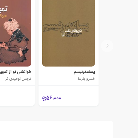
پسامدرنیسم
خسرو پارسا
نرجس توحیدی فر
56،000